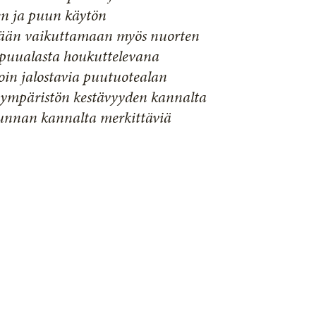
ien ja puun käytön
itään vaikuttamaan myös nuorten
a puualasta houkuttelevana
oin jalostavia puutuotealan
 ympäristön kestävyyden kannalta
junnan kannalta merkittäviä