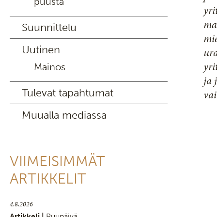
puusta
yri
mah
Suunnittelu
mie
Uutinen
ura
yr
Mainos
ja 
Tulevat tapahtumat
vai
Muualla mediassa
VIIMEISIMMÄT
ARTIKKELIT
4.8.2026
Artikkeli |
Puupäivä