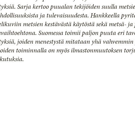
tyksiä. Sarja kertoo puualan tekijöiden suulla mets
dollisuuksista ja tulevaisuudesta. Hankkeella pyr
likuviin metsien kestävästä käytöstä sekä metsä- j
vaihtoehtona. Suomessa toimii paljon puuta eri tav
ityksiä, joiden menestystä mitataan yhä vahvemmin
joiden toiminnalla on myös ilmastonmuutoksen tor
kutuksia.