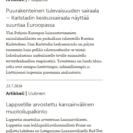
Puurakenteinen tulevaisuuden sairaala
– Karlstadin keskussairaala näyttää
suuntaa Euroopassa
Yksi Pohjois-Euroopan kiinnostavimmista
sairaalahankkeista on parhaillaan rakenteilla Ruotsin
Karlstadissa. Uusi Karlstadin keskussairaala on paljon
enemmän kuin pelkkä rakennushanke: se toimii
kokeilualustana uudenlaiselle tavalle suunnitella
terveydenhuollon ympäristöjä. Tavoitteena on luoda tiloja,
jotka ovat aiempaa kestävämpiä, inhimillisempiä ja
käyttäjiensä tarpeisiin paremmin mukautuvia.
23.7.2026
Artikkeli |
Uutinen
Lappsetille arvostettu kansainvälinen
muotoilupalkinto
Lappsetin muotoilua arvostetaan kansainvälisesti.
Lappsetin uusi leikkipaikkavälinemallisto Prime on
palkittu kahdessa eri kategoriassa kansainvälisellä Red Dot