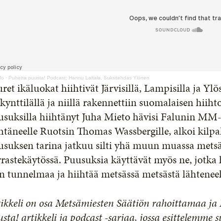
fo
·
Puhetta puusta! Podcast: Hannu Laitala, Suksitehdas Ylönen
ret ikäluokat hiihtivät Järvisillä, Lampisilla ja Ylös
 kynttilällä ja niillä rakennettiin suomalaisen hii
usuksilla hiihtänyt Juha Mieto hävisi Falunin MM-
htäneelle Ruotsin Thomas Wassbergille, alkoi kilpa
usuksen tarina jatkuu silti yhä muun muassa mets
rastekäytössä. Puusuksia käyttävät myös ne, jotk
n tunnelmaa ja hiihtää metsässä metsästä lähteneel
ikkeli on osa Metsämiesten Säätiön rahoittamaa j
sta! artikkeli ja podcast -sarjaa, jossa esittelemme 