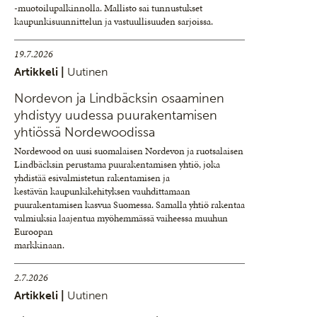
-muotoilupalkinnolla. Mallisto sai tunnustukset
kaupunkisuunnittelun ja vastuullisuuden sarjoissa.
19.7.2026
Artikkeli |
Uutinen
Nordevon ja Lindbäcksin osaaminen
yhdistyy uudessa puurakentamisen
yhtiössä Nordewoodissa
Nordewood on uusi suomalaisen Nordevon ja ruotsalaisen
Lindbäcksin perustama puurakentamisen yhtiö, joka
yhdistää esivalmistetun rakentamisen ja
kestävän kaupunkikehityksen vauhdittamaan
puurakentamisen kasvua Suomessa. Samalla yhtiö rakentaa
valmiuksia laajentua myöhemmässä vaiheessa muuhun
Euroopan
markkinaan.
2.7.2026
Artikkeli |
Uutinen