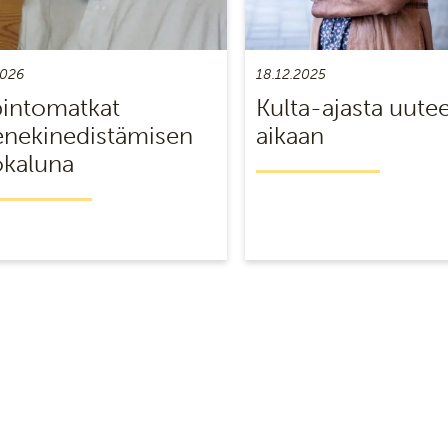
2026
18.12.2025
intomatkat
Kulta-ajasta uute
nekinedistämisen
aikaan
ökaluna