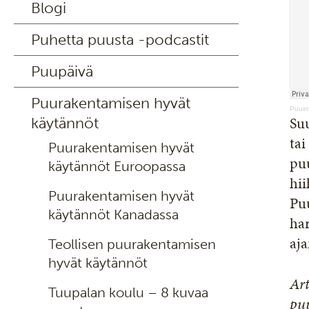
Blogi
Puhetta puusta -podcastit
Puupäivä
Puurakentamisen hyvät
Puuin
Suu
käytännöt
tai
Puurakentamisen hyvät
pu
käytännöt Euroopassa
hii
Puurakentamisen hyvät
Pu
käytännöt Kanadassa
har
aja
Teollisen puurakentamisen
hyvät käytännöt
Art
Tuupalan koulu – 8 kuvaa
puu