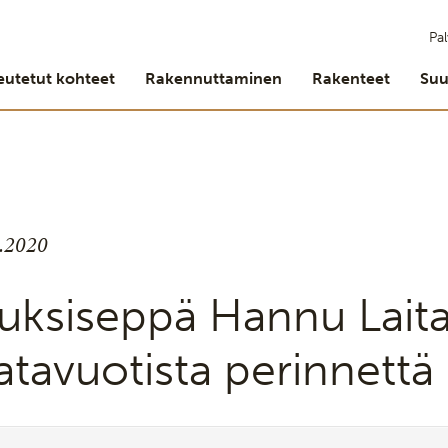
Pal
eutetut kohteet
Rakennuttaminen
Rakenteet
Suu
7.2020
uksiseppä Hannu Laita
atavuotista perinnettä