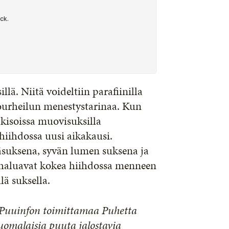
illä. Niitä voideltiin parafiinilla
htourheilun menestystarinaa. Kun
kisoissa muovisuksilla
hiihdossa uusi aikakausi.
äsuksena, syvän lumen suksena ja
a haluavat kokea hiihdossa menneen
lä suksella.
a Puuinfon toimittamaa Puhetta
suomalaisia puuta jalostavia