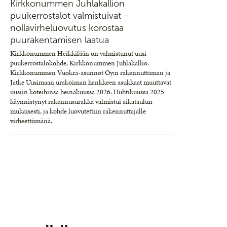
Kirkkonummen Juhlakallion
puukerrostalot valmistuivat –
nollavirheluovutus korostaa
puurakentamisen laatua
Kirkkonummen Heikkilään on valmistunut uusi
puukerrostalokohde, Kirkkonummen Juhlakallio.
Kirkkonummen Vuokra-asunnot Oy:n rakennuttaman ja
Jatke Uusimaan urakoiman hankkeen asukkaat muuttavat
uusiin koteihinsa heinäkuussa 2026. Huhtikuussa 2025
käynnistynyt rakennusurakka valmistui aikataulun
mukaisesti, ja kohde luovutettiin rakennuttajalle
virheettömänä.