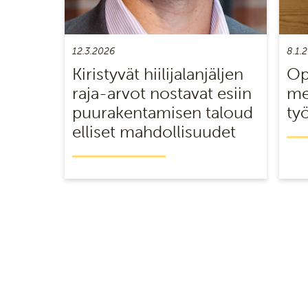
12.3.2026
8.1.
Kiristyvät hiilijalanjäljen
Op
raja-arvot nostavat esiin
me
puurakentamisen taloud
ty
elliset mahdollisuudet