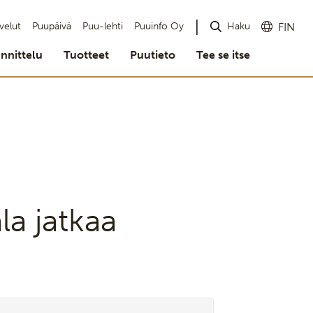
Haku
velut
Puupäivä
Puu-lehti
Puuinfo Oy
FIN
nnittelu
Tuotteet
Puutieto
Tee se itse
la jatkaa