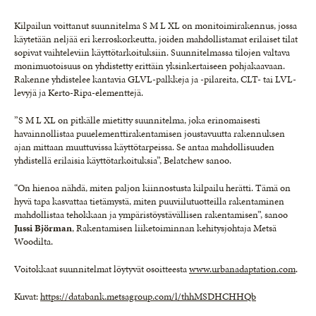
Kilpailun voittanut suunnitelma S M L XL on monitoimirakennus, jossa
käytetään neljää eri kerroskorkeutta, joiden mahdollistamat erilaiset tilat
sopivat vaihteleviin käyttötarkoituksiin. Suunnitelmassa tilojen valtava
monimuotoisuus on yhdistetty erittäin yksinkertaiseen pohjakaavaan.
Rakenne yhdistelee kantavia GLVL-palkkeja ja -pilareita, CLT- tai LVL-
levyjä ja Kerto-Ripa-elementtejä.
”S M L XL on pitkälle mietitty suunnitelma, joka erinomaisesti
havainnollistaa puuelementtirakentamisen joustavuutta rakennuksen
ajan mittaan muuttuvissa käyttötarpeissa. Se antaa mahdollisuuden
yhdistellä erilaisia käyttötarkoituksia”, Belatchew sanoo.
“On hienoa nähdä, miten paljon kiinnostusta kilpailu herätti. Tämä on
hyvä tapa kasvattaa tietämystä, miten puuviilutuotteilla rakentaminen
mahdollistaa tehokkaan ja ympäristöystävällisen rakentamisen”, sanoo
Jussi Björman
, Rakentamisen liiketoiminnan kehitysjohtaja Metsä
Woodilta.
Voitokkaat suunnitelmat löytyvät osoitteesta
www.urbanadaptation.com
.
Kuvat:
https://databank.metsagroup.com/l/thhMSDHCHHQb