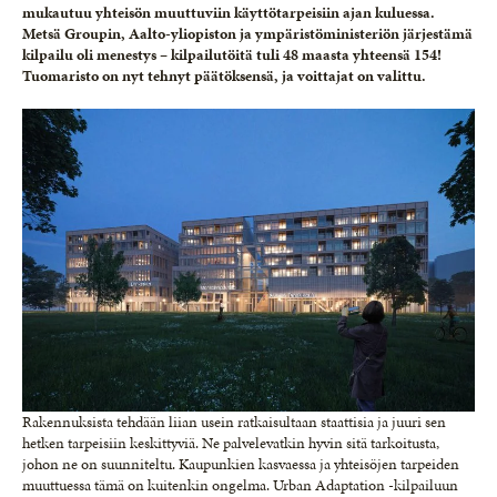
mukautuu yhteisön muuttuviin käyttötarpeisiin ajan kuluessa.
Metsä Groupin, Aalto-yliopiston ja ympäristöministeriön järjestämä
kilpailu oli menestys – kilpailutöitä tuli 48 maasta yhteensä 154!
Tuomaristo on nyt tehnyt päätöksensä, ja voittajat on valittu.
Rakennuksista tehdään liian usein ratkaisultaan staattisia ja juuri sen
hetken tarpeisiin keskittyviä. Ne palvelevatkin hyvin sitä tarkoitusta,
johon ne on suunniteltu. Kaupunkien kasvaessa ja yhteisöjen tarpeiden
muuttuessa tämä on kuitenkin ongelma. Urban Adaptation -kilpailuun