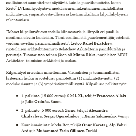
osallistuneet suunnitelmat näyttävät, kuinka puuviilutuotteita, kuten
®
Kerto
LVL:ää, hyödyntävä modulaarinen rakentaminen mahdollistaa
mukautuvan, ympäristöystävällisen ja kustannuksiltaan kilpailukykyisen
rakentamisen.
”Monet kilpailutyöt ovat todella kiinnostavia ja liittyvät eri puolilla
maailmaa oleviin kohteisiin. Tämä osoittaa, että puuelementtijärjestelmiä
voidaan soveltaa yleismaailmallisesti”, kertoo
Rahel Belatchew
,
ruotsalaisen arkkitehtitoimisto Belatchew Arkitekterin pääarkkitehti ja
perustaja. Tuomariston toinen jäsen oli
Minna Riska
, norjalaisen MDH
Arkitekter -toimiston arkkitehti ja osakas.
Kilpailutyöt arvioitiin nimettöminä. Visuaalisten ja toiminnallisten
kriteerien lisäksi arvostelussa painotettiin (1) mukautettavuutta, (2)
modulaarisuutta ja (3) ympäristöystävällisyyttä. Kilpailussa palkitut työt:
1. palkinto (15 000 euroa): S M L XL, tekijät
Francesco Allaix
ja
Julio Orduña
, Suomi
2. palkinto (5 000 euroa): Zerno, tekijät
Alexandra
Chislavleva
,
Sergei
Ogorodnikov
ja
Xenia Yakimenko
, Venäjä
Kunniamaininta: Modu-Rot, tekijät
Onur Karataş
,
Alp Fahri
Ardıç
ja
Muhammed Yasin Gülmez
, Turkki