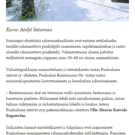
Kuva: Ateljé Sotamaa
Suurimpia yksittäisiä rakennushankkeita ovat entisen sotilaskodin
tontille rakennettava puukylpylä saunoineen, tapahtumakeskus ja ranta-
alueelle rakennettava puuhotelli. Valmistuttuaan alueen palvelut
työllistävät sesongista riippuen noin 30–60 eri alojen ammattilaista.
Virkistyspaikkojen suunnittelusta ja toteutuksesta vastaa Puulaakson
ystävät ry -yhdistys. Puulaakso Kontioranta Oy -yritys vastaa
majoituskapasiteetin kasvattamisesta ja lomakylien rakentamisesta.
– Kontiorannan alue on vertaansa vailla sijaintinsa, historiansa ja
luontonsa puolesta. Haluamme tehdä siitä ainutlaatuisen paikan, jonne
tullaan viihtymään ja virkistäytymään läheltä ja kaukaa, toteaa
Puulaakson ystävät ry:n puheenjohtajana aloittava
Ulla-Maaria Koivula
Engeström
.
Jääkauden luomat siirtolohkareet ja Salpalinja ovat inspiroineet
Puulaakson ensimmäisten rakennuskohteiden arkkitehtuuria. Punaisen