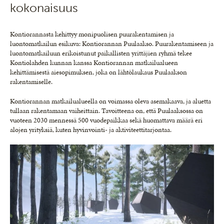
kokonaisuus
Kontiorannasta kehittyy monipuolisen puurakentamisen ja
luontomatkailun esikuva: Kontiorannan Puulaakso. Puurakentamiseen ja
luontomatkailuun erikoistunut paikallisten yrittäjien ryhmä tekee
Kontiolahden kunnan kanssa Kontiorannan matkailualueen
kehittämisestä aiesopimuksen, joka on lähtölaukaus Puulaakson
rakentamiselle.
Kontiorannan matkailualueella on voimassa oleva asemakaava, ja aluetta
tullaan rakentamaan vaiheittain. Tavoitteena on, että Puulaaksossa on
vuoteen 2030 mennessä 500 vuodepaikkaa sekä huomattava määrä eri
alojen yrityksiä, kuten hyvinvointi- ja aktiviteettitarjontaa.