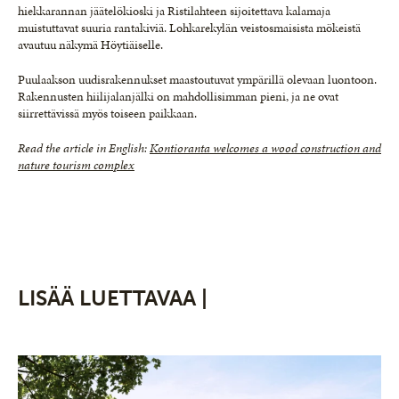
hiekkarannan jäätelökioski ja Ristilahteen sijoitettava kalamaja
muistuttavat suuria rantakiviä. Lohkarekylän veistosmaisista mökeistä
avautuu näkymä Höytiäiselle.
Puulaakson uudisrakennukset maastoutuvat ympärillä olevaan luontoon.
Rakennusten hiilijalanjälki on mahdollisimman pieni, ja ne ovat
siirrettävissä myös toiseen paikkaan.
Read the article in English:
Kontioranta welcomes a wood construction and
nature tourism complex
LISÄÄ LUETTAVAA |