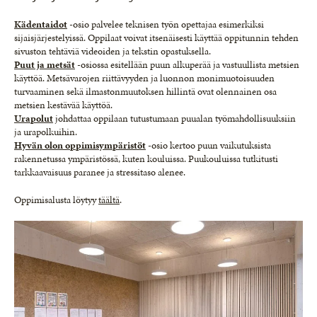
Kädentaidot
-osio palvelee teknisen työn opettajaa esimerkiksi
sijaisjärjestelyissä. Oppilaat voivat itsenäisesti käyttää oppitunnin tehden
sivuston tehtäviä videoiden ja tekstin opastuksella.
Puut ja metsät
-osiossa esitellään puun alkuperää ja vastuullista metsien
käyttöä. Metsävarojen riittävyyden ja luonnon monimuotoisuuden
turvaaminen sekä ilmastonmuutoksen hillintä ovat olennainen osa
metsien kestävää käyttöä.
Urapolut
johdattaa oppilaan tutustumaan puualan työmahdollisuuksiin
ja urapolkuihin.
Hyvän olon oppim
isympäristöt
-osio kertoo puun vaikutuksista
rakennetussa ympäristössä, kuten kouluissa. Puukouluissa tutkitusti
tarkkaavaisuus paranee ja stressitaso alenee.
Oppimisalusta löytyy
täältä
.