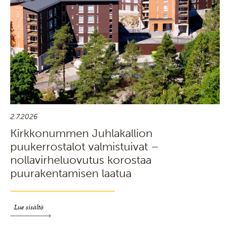
2.7.2026
Kirkkonummen Juhlakallion
puukerrostalot valmistuivat –
nollavirheluovutus korostaa
puurakentamisen laatua
Lue sisältö