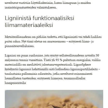
soveltuvat vaativiin käyttökohteisiin, kuten liimapuun ja muiden
insinööripuutuotteiden valmistukseen.
Ligniinistä funktionaalisiksi
liimamateriaaleiksi
Metsäteollisuudessa on pitkään todettu, että ligniinistä voi tehdä kaikkea
paitsi rahaa. Nyt tämä oletus on murenemassa – erityisesti liima- ja
pinnoitesovelluksissa.
Ligniini on puun runkoaine, jota syntyy selluteollisuudessa arviolta 50
miljoonaa tonnia vuosittain. Tästä yli 95 % poltetaan energiaksi, vaikka
materiaalilla on merkittävä jalostusarvopotentiaali. LignoSphere
hyödyntää ligniiniä kehittämällä siitä kolloidisia ligniinipartikkeleita –
tasalaatuisia pallomaisia rakenteita, jotka soveltuvat erinomaisesti
kemiallisten tuotteiden, erityisesti liimojen, toiminnallisiksi
komponenteiks