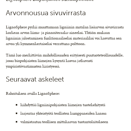
Arvonnousua sivuvirrasta
LignoSphere pyrkii muuttamaan ligniinin matalan lisäarvon sivuvirrasta
korkean arvon liima- ja pinnoiteraaka-aineeksi. Yhtiön mukaan
ligniinin jalostaminen funktionaaliseksi materiaaliksi voi kasvattaa sen
arvoa yli kymmenkertaiseksi verrattuna polttoon.
Tämä luo merkittävän mahdollisuuden erityisesti puutuoteteollisuudelle,
jossa biopohjaisten liimojen kysyntä kasvaa jatkuvasti
ympäristövaatimusten kiristyessä.
Seuraavat askeleet
Rahoituksen avulla LignoSphere:
kiihdyttää ligniinipohjaisten liimojen tuotekehitystä
laajentaa yhteistyötä teollisten kumppaneiden kanssa
valmistautuu teollisen mittakaavan tuotantolaitokseen