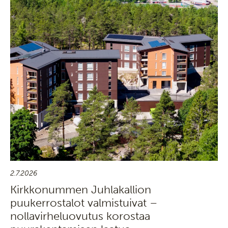
2.7.2026
Kirkkonummen Juhlakallion
puukerrostalot valmistuivat –
nollavirheluovutus korostaa