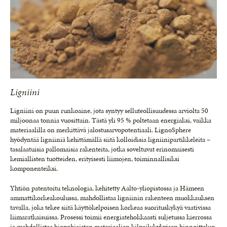
Ligniini
Ligniini on puun runkoaine, jota syntyy selluteollisuudessa arviolta 50
miljoonaa tonnia vuosittain. Tästä yli 95 % poltetaan energiaksi, vaikka
materiaalilla on merkittävä jalostusarvopotentiaali. LignoSphere
hyödyntää ligniiniä kehittämällä siitä kolloidisia ligniinipartikkeleita –
tasalaatuisia pallomaisia rakenteita, jotka soveltuvat erinomaisesti
kemiallisten tuotteiden, erityisesti liimojen, toiminnallisiksi
komponenteiksi.
Yhtiön patentoitu teknologia, kehitetty Aalto-yliopistossa ja Hämeen
ammattikorkeakoulussa, mahdollistaa ligniinin rakenteen muokkauksen
tavalla, joka tekee siitä käyttökelpoisen korkeaa suorituskykyä vaativissa
liimaratkaisuissa. Prosessi toimii energiatehokkaasti suljetussa kierrossa
ja mahdollistaa biopohjaisten materiaalien kilpailukykyisen hinnoittelun