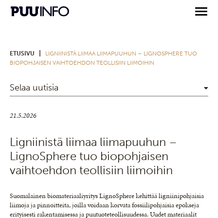
|
ETUSIVU
LIGNIINISTÄ LIIMAA LIIMAPUUHUN – LIGNOSPHERE TUO
BIOPOHJAISEN VAIHTOEHDON TEOLLISIIN LIIMOIHIN
Selaa uutisia
21.5.2026
Ligniinistä liimaa liimapuuhun –
LignoSphere tuo biopohjaisen
vaihtoehdon teollisiin liimoihin
Suomalainen biomateriaaliyritys LignoSphere kehittää ligniinipohjaisia
liimoja ja pinnoitteita, joilla voidaan korvata fossiilipohjaisia epokseja
erityisesti rakentamisessa ja puutuoteteollisuudessa. Uudet materiaalit