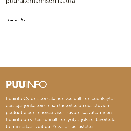
puurakentamisen laatua
Lue sisältö
Puuinfo Oy on suomalainen vastuullinen puunkäytön
edistäjä, jonka toiminnan tarkoitus on uusiutuvien
puutuotteiden innovatiivisen käytön kasvattaminen.
Puuinfo on yhteiskunnallinen yritys, joka ei tavoittele
toiminnallaan voittoa. Yritys on perustettu