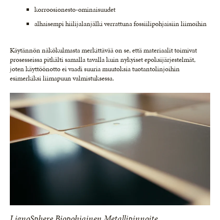
korroosionesto-ominaisuudet
alhaisempi hiilijalanjälki verrattuna fossiilipohjaisiin liimoihin
Käytännön näkökulmasta merkittävää on se, että materiaalit toimivat
prosesseissa pitkälti samalla tavalla kuin nykyiset epoksijärjestelmät,
joten käyttöönotto ei vaadi suuria muutoksia tuotantolinjoihin
esimerkiksi liimapuun valmistuksessa.
LignoSphere Biopohjainen Metallipinnoite