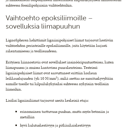
suhteessa fossiilipohjaisiin vaihtoehtoihin.
Vaihtoehto epoksiliimoille –
sovelluksia liimapuuhun
LignoSpheren kehittämät ligniinipohjaiset liimat tarjoavat kestävän
vaihtoehdon perinteisille epoksiliimoille, joita käytetään laajasti
rakentamisessa ja teollisuudessa.
Erityisen kiinnostavia ovat sovellukset insinööripuutuotteissa, kuten
liimapuussa ja muissa kantavissa puurakenteissa. Testeissä
ligniinipohjaiset liimat ovat saavuttaneet erittäin korkean
leikkauslujuuden (yli 10 N/mm²), mikä asettaa ne suorituskyvyltään
samalle tasolle tai kilpailukykyisiksi suhteessa nykyisiin teollisiin
liimoihin.
Lisäksi ligniiniliimat tarjoavat useita keskeisiä etuja:
erinomainen tarttuvuus puuhun, mutta myös betoniin ja
metalliin
hyvä kulutuskestävyys ja pitkäaikaiskestävyys