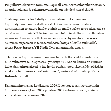
Puujulkisivuelementit toimittaa LapWall Oyj. Kerrostalot rakennetaan A-
energialuokkaan ja rakennustyömaalla on käytössä vihreä sähkö.
”Lahdesjärven uuden kehittyvän asuinalueen rakentamisen
käynnistyminen on merkittävä askel. Kyseessä on samalla alueen
ensimmäinen toteutuva hanke. Kohde on meille tärkeä myös siksi, että se
on yksi suurimmista YH Kotien vuokratalokohteista Pirkanmaalla tähän
mennessä. Uskomme, että kokonaisuus vastaa hyvin alueen kasvavaan
asumisen tarpeeseen ja tarjoaa viihtyisiä koteja tuleville asukkaille”,
toteaa
Petro Saraste
, YH Kodit Oy:n rakennuttajajohtaja.
“Hankkeen käynnistyminen on aina hieno hetki. Vaikka taustalla on
ollut valitettava valitusprosessi, yhteistyö YH Kotien kanssa on sujunut
koko ajan erinomaisesti ja luo hyvän pohjan toteutukselle. Nyt päästään
vihdoin olennaiseen eli rakentamiseen”, kertoo yksikönjohtaja
Kalle
Kulmala
Peabilta.
Rakentaminen alkaa kesäkuussa 2026. Luovutus tapahtuu vaiheittain
kolmessa osassa syksyn 2027 ja talven 2028 välisenä aikana, kuitenkin
viimeistään maaliskuussa 2028.