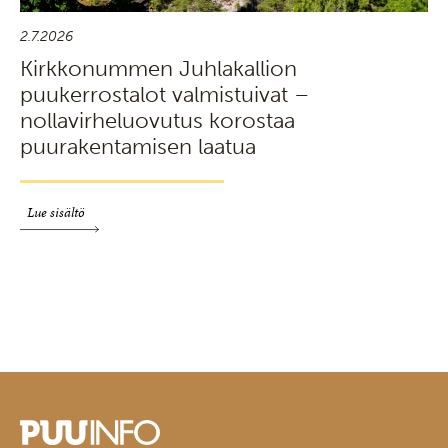
2.7.2026
Kirkkonummen Juhlakallion
puukerrostalot valmistuivat –
nollavirheluovutus korostaa
puurakentamisen laatua
Lue sisältö