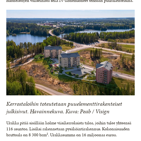
huoneistojen väliseinistä sekä IV-konehuoneet tehdään puurakenteisina.
Kerrostaloihin toteutetaan puuelementtirakenteiset
julkisivut. Havainnekuva. Kuva: Peab / Visign
Urakka pitää sisällään kolme viisikerroksista taloa, joihin tulee yhteensä
116 asuntoa. Lisäksi rakennetaan pysäköintirakennus. Kokonaisuuden
bruttoala on 8 300 brm². Urakkasumma on 16 miljoonaa euroa.