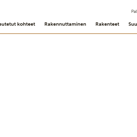
Pal
eutetut kohteet
Rakennuttaminen
Rakenteet
Suu