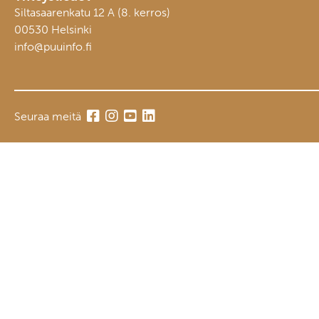
Siltasaarenkatu 12 A (8. kerros)
00530 Helsinki
info@puuinfo.fi
Seuraa meitä