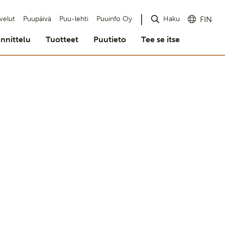
Haku
velut
Puupäivä
Puu-lehti
Puuinfo Oy
FIN
nnittelu
Tuotteet
Puutieto
Tee se itse