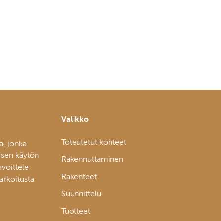
Valikko
Toteutetut kohteet
ä, jonka
isen käytön
Rakennuttaminen
avoittele
Rakenteet
tarkoitusta
Suunnittelu
Tuotteet