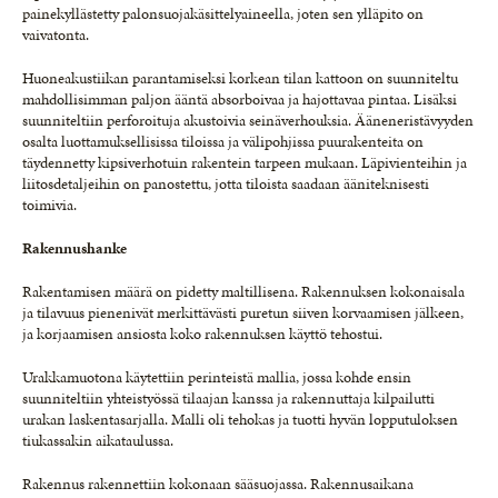
painekyllästetty palonsuojakäsittelyaineella, joten sen ylläpito on
vaivatonta.
Huoneakustiikan parantamiseksi korkean tilan kattoon on suunniteltu
mahdollisimman paljon ääntä absorboivaa ja hajottavaa pintaa. Lisäksi
suunniteltiin perforoituja akustoivia seinäverhouksia. Ääneneristävyyden
osalta luottamuksellisissa tiloissa ja välipohjissa puurakenteita on
täydennetty kipsiverhotuin rakentein tarpeen mukaan. Läpivienteihin ja
liitosdetaljeihin on panostettu, jotta tiloista saadaan ääniteknisesti
toimivia.
Rakennushanke
Rakentamisen määrä on pidetty maltillisena. Rakennuksen kokonaisala
ja tilavuus pienenivät merkittävästi puretun siiven korvaamisen jälkeen,
ja korjaamisen ansiosta koko rakennuksen käyttö tehostui.
Urakkamuotona käytettiin perinteistä mallia, jossa kohde ensin
suunniteltiin yhteistyössä tilaajan kanssa ja rakennuttaja kilpailutti
urakan laskentasarjalla. Malli oli tehokas ja tuotti hyvän lopputuloksen
tiukassakin aikataulussa.
Rakennus rakennettiin kokonaan sääsuojassa. Rakennusaikana