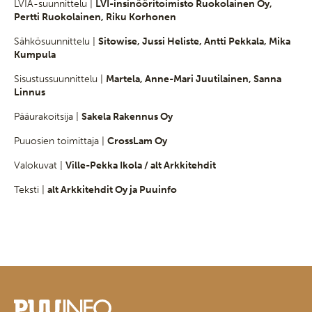
LVIA-suunnittelu |
LVI-insinööritoimisto Ruokolainen Oy,
Pertti Ruokolainen, Riku Korhonen
Sähkösuunnittelu |
Sitowise, Jussi Heliste, Antti Pekkala, Mika
Kumpula
Sisustussuunnittelu |
Martela, Anne-Mari Juutilainen, Sanna
Linnus
Pääurakoitsija |
Sakela Rakennus Oy
Puuosien toimittaja |
CrossLam Oy
Valokuvat |
Ville-Pekka Ikola / alt Arkkitehdit
Teksti |
alt Arkkitehdit Oy ja Puuinfo