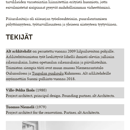
tarvikkeiden varastointiin kiinnitettiin erityistä huomiota, jotta
esivalmistetut sisäpinnat pysyvät mahdollisimman virheettöminä.
Pääurakoitsija oli sääsuojan työolosuhteisiin, puurakentamisen
pölyttömyyteen, työturvallisuuteen ja yleiseen siisteyteen tyytyväinen.
TEKIJÄT
Alt arkkitehdit
on perustettu vuonna 2009 kilpailuvoiton pohjalle.
Arkkitehtitoimiston työt keskittyvät lähellä ihmistä oleviin julkisiin
rakennuksiin, kuten opetusalan rakennuksiin ja päiväkoteihin.
Toimiston aiempia töitä ovat muun muassa Niemenrantatalo
Oulunsalossa ja
Tuupalan puukoulu
Kuhmossa. Alt arkkitehdeille
myönnettiin Suomi-palkinto vuonna 2018.
Ville-Pekka Ikola
(1980)
Project architect, principal design. Founding partner, alt Architects.
Tuomas Niemelä
(1979)
Project architect for the renovation. Partner, alt Architects.