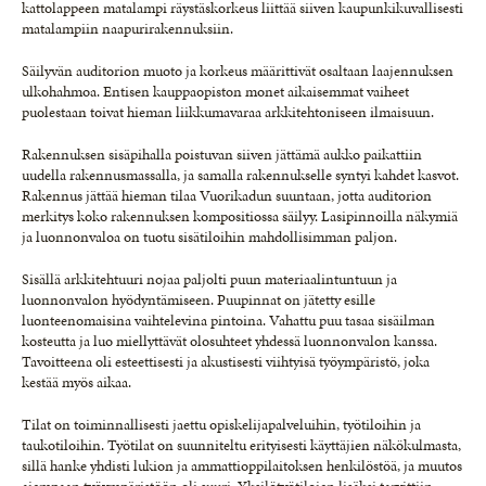
kattolappeen matalampi räystäskorkeus liittää siiven kaupunkikuvallisesti
matalampiin naapurirakennuksiin.
Säilyvän auditorion muoto ja korkeus määrittivät osaltaan laajennuksen
ulkohahmoa. Entisen kauppaopiston monet aikaisemmat vaiheet
puolestaan toivat hieman liikkumavaraa arkkitehtoniseen ilmaisuun.
Rakennuksen sisäpihalla poistuvan siiven jättämä aukko paikattiin
uudella rakennusmassalla, ja samalla rakennukselle syntyi kahdet kasvot.
Rakennus jättää hieman tilaa Vuorikadun suuntaan, jotta auditorion
merkitys koko rakennuksen kompositiossa säilyy. Lasipinnoilla näkymiä
ja luonnonvaloa on tuotu sisätiloihin mahdollisimman paljon.
Sisällä arkkitehtuuri nojaa paljolti puun materiaalintuntuun ja
luonnonvalon hyödyntämiseen. Puupinnat on jätetty esille
luonteenomaisina vaihtelevina pintoina. Vahattu puu tasaa sisäilman
kosteutta ja luo miellyttävät olosuhteet yhdessä luonnonvalon kanssa.
Tavoitteena oli esteettisesti ja akustisesti viihtyisä työympäristö, joka
kestää myös aikaa.
Tilat on toiminnallisesti jaettu opiskelijapalveluihin, työtiloihin ja
taukotiloihin. Työtilat on suunniteltu erityisesti käyttäjien näkökulmasta,
sillä hanke yhdisti lukion ja ammattioppilaitoksen henkilöstöä, ja muutos