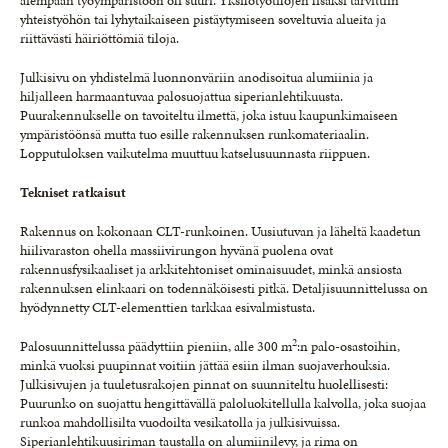
aiempaan työympäristöön oli suuri. Yksilötyötilojen lisäksi tarvittiin
yhteistyöhön tai lyhytaikaiseen pistäytymiseen soveltuvia alueita ja
riittävästi häiriöttömiä tiloja.
Julkisivu on yhdistelmä luonnonväriin anodisoitua alumiinia ja
hiljalleen harmaantuvaa palosuojattua siperianlehtikuusta.
Puurakennukselle on tavoiteltu ilmettä, joka istuu kaupunkimaiseen
ympäristöönsä mutta tuo esille rakennuksen runkomateriaalin.
Lopputuloksen vaikutelma muuttuu katselusuunnasta riippuen.
Tekniset ratkaisut
Rakennus on kokonaan CLT-runkoinen. Uusiutuvan ja läheltä kaadetun
hiilivaraston ohella massiivirungon hyvänä puolena ovat
rakennusfysikaaliset ja arkkitehtoniset ominaisuudet, minkä ansiosta
rakennuksen elinkaari on todennäköisesti pitkä. Detaljisuunnittelussa on
hyödynnetty CLT-elementtien tarkkaa esivalmistusta.
2
Palosuunnittelussa päädyttiin pieniin, alle 300 m
:n palo-osastoihin,
minkä vuoksi puupinnat voitiin jättää esiin ilman suojaverhouksia.
Julkisivujen ja tuuletusrakojen pinnat on suunniteltu huolellisesti:
Puurunko on suojattu hengittävällä paloluokitellulla kalvolla, joka suojaa
runkoa mahdollisilta vuodoilta vesikatolla ja julkisivuissa.
Siperianlehtikuusiriman taustalla on alumiinilevy, ja rima on