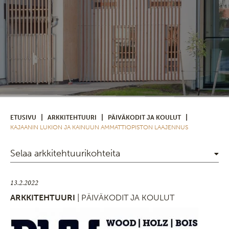
|
|
|
ETUSIVU
ARKKITEHTUURI
PÄIVÄKODIT JA KOULUT
KAJAANIN LUKION JA KAINUUN AMMATTIOPISTON LAAJENNUS
Selaa arkkitehtuurikohteita
13.2.2022
ARKKITEHTUURI
| PÄIVÄKODIT JA KOULUT