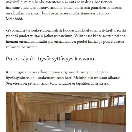
määritellä, miten hanke toteutetaan ja mitä se maksaa. Me tietysti
haemme etukäteen hintavarmuutta, mikä teollisessa puurakentamisessa
on ollutkin parempaa kuin perinteisessä rakentamisessa, sanoo
Meinhold.
-Pyydämme tarjoukset normaalisti kuudesta kahdeksaan yritykseltä, joista
yleensä puolet valitaan jatkotarkasteluun. Valinnassa hinta saattaa painaa
hieman enemmän, mutta yhä enemmän on puolet hintaa ja puolet laatua
valinnan perustana.
Puun käytön hyväksyttävyys kasvanut
Kaupungin omassa rakentamisen organisaatiossa puun käytön
hyväksyminen koulurakentamiseen kesti Meinholdin mukaan aikansa. -
Sen eteen on pitänyt tehdä töitä, muutos ei tapahtunut hetkessä.