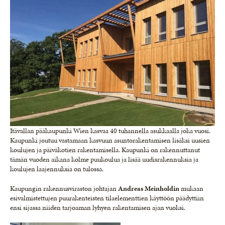
Itävallan pääkaupunki Wien kasvaa 40 tuhannella asukkaalla joka vuosi.
Kaupunki joutuu vastamaan kasvuun asuntorakentamisen lisäksi uusien
koulujen ja päiväkotien rakentamisella. Kaupunki on rakennuttanut
tämän vuoden aikana kolme puukoulua ja lisää uudisrakennuksia ja
koulujen laajennuksia on tulossa.
Kaupungin rakennusviraston johtajan
Andreas Meinholdin
mukaan
esivalmistettujen puurakenteisten tilaelementtien käyttöön päädyttiin
ensi sijassa niiden tarjoaman lyhyen rakentamisen ajan vuoksi.