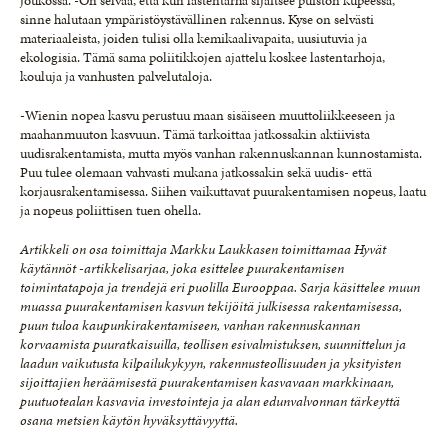
joukossa. -On selvää, että kun lastentarha sijaitsee puiston kupeessa,
sinne halutaan ympäristöystävällinen rakennus. Kyse on selvästi
materiaaleista, joiden tulisi olla kemikaalivapaita, uusiutuvia ja
ekologisia. Tämä sama poliitikkojen ajattelu koskee lastentarhoja,
kouluja ja vanhusten palvelutaloja.
-Wienin nopea kasvu perustuu maan sisäiseen muuttoliikkeeseen ja
maahanmuuton kasvuun. Tämä tarkoittaa jatkossakin aktiivista
uudisrakentamista, mutta myös vanhan rakennuskannan kunnostamista.
Puu tulee olemaan vahvasti mukana jatkossakin sekä uudis- että
korjausrakentamisessa. Siihen vaikuttavat puurakentamisen nopeus, laatu
ja nopeus poliittisen tuen ohella.
Artikkeli on osa toimittaja Markku Laukkasen toimittamaa Hyvät
käytännöt -artikkelisarjaa, joka esittelee puurakentamisen
toimintatapoja ja trendejä eri puolilla Eurooppaa. Sarja käsittelee muun
muassa puurakentamisen kasvun tekijöitä julkisessa rakentamisessa,
puun tuloa kaupunkirakentamiseen, vanhan rakennuskannan
korvaamista puuratkaisuilla, teollisen esivalmistuksen, suunnittelun ja
laadun vaikutusta kilpailukykyyn, rakennusteollisuuden ja yksityisten
sijoittajien heräämisestä puurakentamisen kasvavaan markkinaan,
puutuotealan kasvavia investointeja ja alan edunvalvonnan tärkeyttä
osana metsien käytön hyväksyttävyyttä.