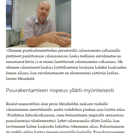
-Olemme puutilaelementteihin perustuvilla rakentamisen ratkaisuilla
pystyneet puolittamaan rakennusajan, koska teollinen esivalmistus on
onnistunut hyvin ja se toimii luotettavasti rakentamisen ratkaisuna. Me
olemme rakentaneet kouluja käyttökuntoon koulujen kahden kuukauden
loman aikana, kun esivalmistusaste on elementeissä riittävän korkea,
kertoo Meinhold.
Puurakentamisen nopeus yllätti myönteisesti
Koulut suunniteltiin alun perin Meinholdin mukaan vanhalle
rakentamisen menetelmälle, mutta vaihdettiin puuhun ajan käytön takia.
-Päädyttiin hybridiratkaisuun, jossa betoniytimen ympärille asennetaan
puurakenteisia tilaelementtejä. Lyhyt rakennusaika yllätti kaikki, kun
tarvitsimme kolme kuukautta laskettua vähemmän aikaa. Rakentaminen
toi todella vähän haittaa vieressä toimiville kouluille. Puurakentamisessa