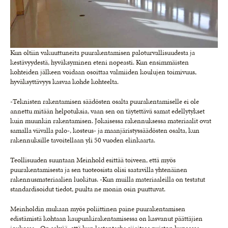
Kun oltiin vakuuttuneita puurakentamisen paloturvallisuudesta ja
kestävyydestä, hyväksyminen eteni nopeasti. Kun ensimmäisten
kohteiden jälkeen voidaan osoittaa valmiiden koulujen toimivuus,
hyväksyttävyys kasvaa kohde kohteelta.
-Teknisten rakentamisen säädösten osalta puurakentamiselle ei ole
annettu mitään helpotuksia, vaan sen on täytettävä samat edellytykset
kuin muunkin rakentamisen. Jokaisessa rakennuksessa materiaalit ovat
samalla viivalla palo-, kosteus- ja maanjäristyssäädösten osalta, kun
rakennuksille tavoitellaan yli 50 vuoden elinkaarta.
Teollisuuden suuntaan Meinhold esittää toiveen, että myös
puurakentamisesta ja sen tuoteosista olisi saatavilla yhtenäinen
rakennusmateriaalien luokitus. -Kun muilla materiaaleilla on testatut
standardisoidut tiedot, puulta ne monin osin puuttuvat.
Meinholdin mukaan myös poliittinen paine puurakentamisen
edistämistä kohtaan kaupunkirakentamisessa on kasvanut päättäjien