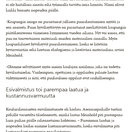
ei ole haitallisia aineita eikä työmaalla tarvittu isoja koneita. Nämä olivat
kaikki bonusta nopeuden päälle.
-Kaupungin imago on parantunut julkisen puurakentamisen myötä ja
sen ansiosta. Puun hyväksyttävyys on parantunut merkittävästi kaupungin
päätöksenteossa viimeisen kymmenen vuoden aikana. Nyt voi sanoa, että
puu on tasavertainen materiaali muiden materiaalien rinnalla. Myös
kaupunkilaiset hyväksyvät puurakentamisen, koska se liitetään
hyvinvointiin sekä koetaan ekologisena ja kestävänä materiaalina, arvioi
Meinhold.
-Olemme selvittäneet myös uusien koulujen sisäilmaa, joka on todettu
hyvälaatuiseksi. Vanhempien, opettajien ja oppilaiden palaute kertoo
viihtymisestä ja siitä, että puukoulussa oppilaat ovat rauhallisempia.
Esivalmistus toi parempaa laatua ja
kustannusvarmuutta
Koulurakennusten esivalmistusaste oli korkea. Asennuspaikalle tuotiin
pitkälle varusteltu tilaelementti, minkä laatua Meinhold piti parempana
kuin paikan päälle rakennetuissa kohteissa. – Paremman laadun ja
nopeuden lisäksi saimme kustannusvarmuutta, koska esivalmistus piti
kustannukset paremmin ennakoitavissa.