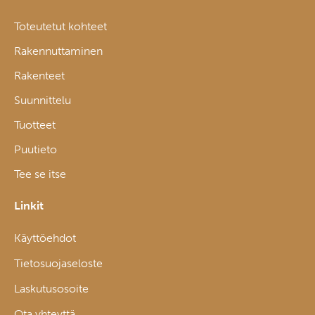
Toteutetut kohteet
Rakennuttaminen
Rakenteet
Suunnittelu
Tuotteet
Puutieto
Tee se itse
Linkit
Käyttöehdot
Tietosuojaseloste
Laskutusosoite
Ota yhteyttä