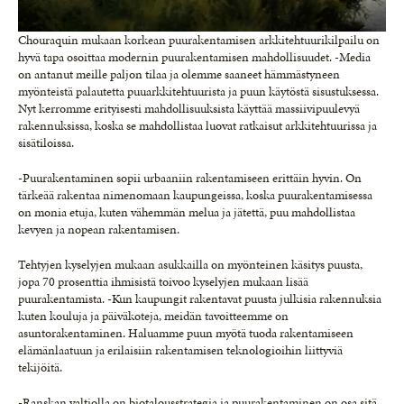
Chouraquin mukaan korkean puurakentamisen arkkitehtuurikilpailu on
hyvä tapa osoittaa modernin puurakentamisen mahdollisuudet. -Media
on antanut meille paljon tilaa ja olemme saaneet hämmästyneen
myönteistä palautetta puuarkkitehtuurista ja puun käytöstä sisustuksessa.
Nyt kerromme erityisesti mahdollisuuksista käyttää massiivipuulevyä
rakennuksissa, koska se mahdollistaa luovat ratkaisut arkkitehtuurissa ja
sisätiloissa.
-Puurakentaminen sopii urbaaniin rakentamiseen erittäin hyvin. On
tärkeää rakentaa nimenomaan kaupungeissa, koska puurakentamisessa
on monia etuja, kuten vähemmän melua ja jätettä, puu mahdollistaa
kevyen ja nopean rakentamisen.
Tehtyjen kyselyjen mukaan asukkailla on myönteinen käsitys puusta,
jopa 70 prosenttia ihmisistä toivoo kyselyjen mukaan lisää
puurakentamista. -Kun kaupungit rakentavat puusta julkisia rakennuksia
kuten kouluja ja päiväkoteja, meidän tavoitteemme on
asuntorakentaminen. Haluamme puun myötä tuoda rakentamiseen
elämänlaatuun ja erilaisiin rakentamisen teknologioihin liittyviä
tekijöitä.
-Ranskan valtiolla on biotalousstrategia ja puurakentaminen on osa sitä.