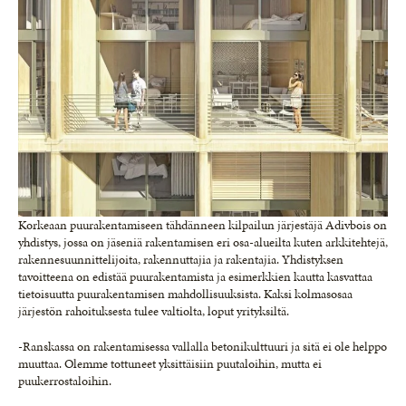
Korkeaan puurakentamiseen tähdänneen kilpailun järjestäjä Adivbois on
yhdistys, jossa on jäseniä rakentamisen eri osa-alueilta kuten arkkitehtejä,
rakennesuunnittelijoita, rakennuttajia ja rakentajia. Yhdistyksen
tavoitteena on edistää puurakentamista ja esimerkkien kautta kasvattaa
tietoisuutta puurakentamisen mahdollisuuksista. Kaksi kolmasosaa
järjestön rahoituksesta tulee valtiolta, loput yrityksiltä.
-Ranskassa on rakentamisessa vallalla betonikulttuuri ja sitä ei ole helppo
muuttaa. Olemme tottuneet yksittäisiin puutaloihin, mutta ei
puukerrostaloihin.