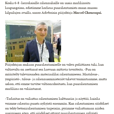
Koska 6-8 -kerroksisille rakennuksille on uusia markkinoita
kaupungeissa, edistämme korkeaa puurakentamista muun muassa
kilpailujen avuilla, sanoo Adivboisin pääjohtaja
Marcel Chouraqui.
Pääjohtajan mukaan puurakentamiselle on vahva poliittinen tuki, kun
valtiovalta on asettanut sen kasvuun mittavia tavoitteita. -Puu on
määritelty tulevaisuuden materiaaliksi rakentamisessa. Maatalous-,
ympäristö-, talous- ja rakennusministeriöt tukevat toimintaamme, mutta
uskon, että emme tarvitse valtionrahoitusta, kun puurakentamisen
markkina on vakiintunut,
-Tarkoitus on vaikuttaa rakentamisen kulttuuriin ja näyttää, kuinka
voimme rakentaa puusta nykyistä enemmän. Kun rakentamisen säädökset
on tehty betonirakentamisen tarpeisiin, pyrimme vaikuttamaan niiden
uusimiseen siten, että säädökset ottavat puurakentamisen nykyistä