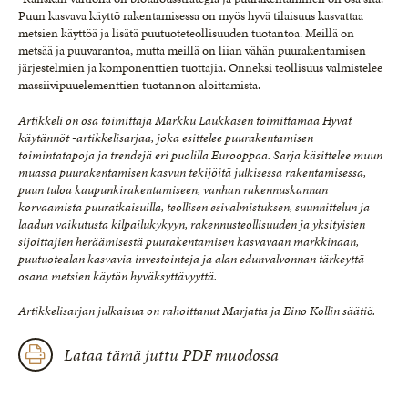
Puun kasvava käyttö rakentamisessa on myös hyvä tilaisuus kasvattaa
metsien käyttöä ja lisätä puutuoteteollisuuden tuotantoa. Meillä on
metsää ja puuvarantoa, mutta meillä on liian vähän puurakentamisen
järjestelmien ja komponenttien tuottajia. Onneksi teollisuus valmistelee
massiivipuuelementtien tuotannon aloittamista.
Artikkeli on osa toimittaja Markku Laukkasen toimittamaa Hyvät
käytännöt -artikkelisarjaa, joka esittelee puurakentamisen
toimintatapoja ja trendejä eri puolilla Eurooppaa. Sarja käsittelee muun
muassa puurakentamisen kasvun tekijöitä julkisessa rakentamisessa,
puun tuloa kaupunkirakentamiseen, vanhan rakennuskannan
korvaamista puuratkaisuilla, teollisen esivalmistuksen, suunnittelun ja
laadun vaikutusta kilpailukykyyn, rakennusteollisuuden ja yksityisten
sijoittajien heräämisestä puurakentamisen kasvavaan markkinaan,
puutuotealan kasvavia investointeja ja alan edunvalvonnan tärkeyttä
osana metsien käytön hyväksyttävyyttä.
Artikkelisarjan julkaisua on rahoittanut Marjatta ja Eino Kollin säätiö.
Lataa tämä juttu
PDF
muodossa