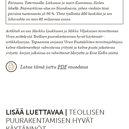
Pärnussa, Tutermaalla, Lieksassa ja uusin Kumnassa, Keilan
lähellä. Päämarkkina-alue on Skandinavia, johon viedään tänä
päivänä tuotannosta yli 90 %. Yhtiö työllistää 800 henkilöä ja sen
liikevaihto on noin 80 miljoonaa euroa.
Artikkeli on osa Markku Laukkasen ja Mikko Viljakaisen toimittamaa
Viroa esittelevää Teollisen puurakentamisen hyvät käytännöt -
artikkelisarjaa. Tapaamme sarjassa Viron Puutaloliiton toimitusjohtajan,
kolme tilaelementtejä valmistavaa yritystä ja kolme puuta jalostavaa
yritystä. Sarjan julkaisua on rahoittanut Marjatta ja Eino Kollin säätiö.
Lataa tämä juttu
PDF
muodossa
LISÄÄ LUETTAVAA |
TEOLLISEN
PUURAKENTAMISEN HYVÄT
KÄYTÄNNÖT