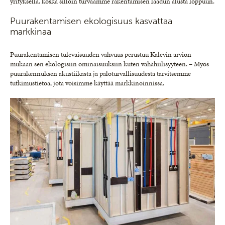
yrityksellä, koska silloin turvaamme rakentamisen laadun alusta loppuun.
Puurakentamisen ekologisuus kasvattaa
markkinaa
Puurakentamisen tulevaisuuden vahvuus perustuu Kalevin arvion
mukaan sen ekologisiin ominaisuuksiin kuten vähähiilisyyteen. – Myös
puurakennuksen akustiikasta ja paloturvallisuudesta tarvitsemme
tutkimustietoa, jota voisimme käyttää markkinoinnissa.