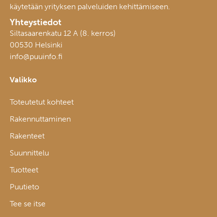
käytetään yrityksen palveluiden kehittämiseen.
Yhteystiedot
Siltasaarenkatu 12 A (8. kerros)
00530 Helsinki
info@puuinfo.fi
Valikko
Toteutetut kohteet
Rakennuttaminen
Rakenteet
Suunnittelu
Tuotteet
Puutieto
Tee se itse