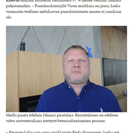
Kalevin
mukaan Harmetin tuotannosta 97 % menee vientiin, lähinnä
pohjoismaihin. – Puutalorakentajille Viron markkina on pieni, koska
varsinaista teollisen mittakaavan puurakentamista maassa ei juurikaan
ole.
Meillä puusta tehdään lähinnä pientaloja. Kerrostaloissa on edelleen
vahva neuvostoaikana syntynyt betonirakentamisen perinne.
– Etsimme koko ajan uusia markkinoita Keski-Euroopasta, koska nyt