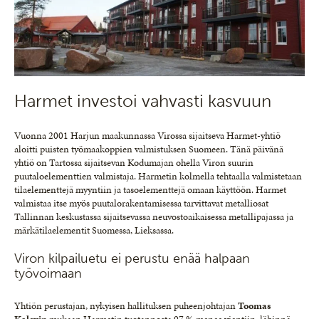
Harmet investoi vahvasti kasvuun
Vuonna 2001 Harjun maakunnassa Virossa sijaitseva Harmet-yhtiö
aloitti puisten työmaakoppien valmistuksen Suomeen. Tänä päivänä
yhtiö on Tartossa sijaitsevan Kodumajan ohella Viron suurin
puutaloelementtien valmistaja. Harmetin kolmella tehtaalla valmistetaan
tilaelementtejä myyntiin ja tasoelementtejä omaan käyttöön. Harmet
valmistaa itse myös puutalorakentamisessa tarvittavat metalliosat
Tallinnan keskustassa sijaitsevassa neuvostoaikaisessa metallipajassa ja
märkätilaelementit Suomessa, Lieksassa.
Viron kilpailuetu ei perustu enää halpaan
työvoimaan
Yhtiön perustajan, nykyisen hallituksen puheenjohtajan
Toomas