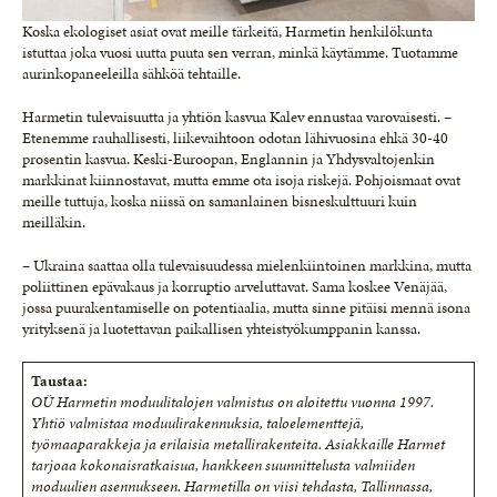
Koska ekologiset asiat ovat meille tärkeitä, Harmetin henkilökunta
istuttaa joka vuosi uutta puuta sen verran, minkä käytämme. Tuotamme
aurinkopaneeleilla sähköä tehtaille.
Harmetin tulevaisuutta ja yhtiön kasvua Kalev ennustaa varovaisesti. –
Etenemme rauhallisesti, liikevaihtoon odotan lähivuosina ehkä 30-40
prosentin kasvua. Keski-Euroopan, Englannin ja Yhdysvaltojenkin
markkinat kiinnostavat, mutta emme ota isoja riskejä. Pohjoismaat ovat
meille tuttuja, koska niissä on samanlainen bisneskulttuuri kuin
meilläkin.
– Ukraina saattaa olla tulevaisuudessa mielenkiintoinen markkina, mutta
poliittinen epävakaus ja korruptio arveluttavat. Sama koskee Venäjää,
jossa puurakentamiselle on potentiaalia, mutta sinne pitäisi mennä isona
yrityksenä ja luotettavan paikallisen yhteistyökumppanin kanssa.
Taustaa:
OÜ Harmetin moduulitalojen valmistus on aloitettu vuonna 1997.
Yhtiö valmistaa moduulirakennuksia, taloelementtejä,
työmaaparakkeja ja erilaisia metallirakenteita. Asiakkaille Harmet
tarjoaa kokonaisratkaisua, hankkeen suunnittelusta valmiiden
moduulien asennukseen. Harmetilla on viisi tehdasta, Tallinnassa,