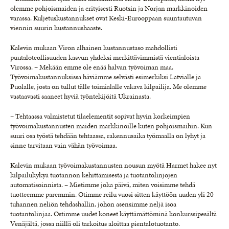
olemme pohjoismaiden ja erityisesti Ruotsin ja Norjan markkinoiden
varassa. Kuljetuskustannukset ovat Keski-Eurooppaan suuntautuvan
viennin suurin kustannushaaste.
Kalevin mukaan Viron alhainen kustannustaso mahdollisti
puutaloteollisuuden kasvun yhdeksi merkittävimmistä vientialoista
Virossa. – Mekään emme ole enää halvan työvoiman maa.
Työvoimakustannuksissa häviämme selvästi esimerkiksi Latvialle ja
Puolalle, josta on tullut tälle toimialalle vakava kilpailija. Me olemme
vastaavasti saaneet hyviä työntekijöitä Ukrainasta.
– Tehtaassa valmistetut tilaelementit sopivat hyvin korkeimpien
työvoimakustannusten maiden markkinoille kuten pohjoismaihin. Kun
suuri osa työstä tehdään tehtaassa, rakennusaika työmaalla on lyhyt ja
sinne tarvitaan vain vähän työvoimaa.
Kalevin mukaan työvoimakustannusten nousun myötä Harmet hakee nyt
kilpailukykyä tuotannon kehittämisestä ja tuotantolinjojen
automatisoinnista. – Mietimme joka päivä, miten voisimme tehdä
tuotteemme paremmin. Otimme reilu vuosi sitten käyttöön uuden yli 20
tuhannen neliön tehdashallin, johon asensimme neljä isoa
tuotantolinjaa. Ostimme uudet koneet käyttämättöminä konkurssipesältä
Venäjältä, jossa niillä oli tarkoitus aloittaa pientalotuotanto.