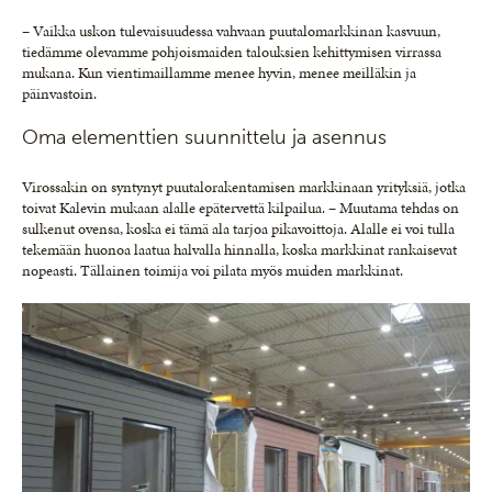
– Vaikka uskon tulevaisuudessa vahvaan puutalomarkkinan kasvuun,
tiedämme olevamme pohjoismaiden talouksien kehittymisen virrassa
mukana. Kun vientimaillamme menee hyvin, menee meilläkin ja
päinvastoin.
Oma elementtien suunnittelu ja asennus
Virossakin on syntynyt puutalorakentamisen markkinaan yrityksiä, jotka
toivat Kalevin mukaan alalle epätervettä kilpailua. – Muutama tehdas on
sulkenut ovensa, koska ei tämä ala tarjoa pikavoittoja. Alalle ei voi tulla
tekemään huonoa laatua halvalla hinnalla, koska markkinat rankaisevat
nopeasti. Tällainen toimija voi pilata myös muiden markkinat.