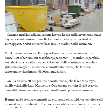
– Suomen markkinoilla haluamme kasvaa, koska siellä arvostetaan puun
käyttöä rakentamisessa. Samalla kun sanon, että pyrimme Keski-
Eurooppaan, tiedän miten vaikeaa uusille markkinoille meno on.
Vaikka olemme samassa Euroopan Unionissa, joka maassa on omat
kansalliset rakentamisen säädökset ja perinteet. – Jos niihin ei perehdy,
voi tehdä isoja ja kalliita virheitä. Paikan päällä vientimaassa on oltava
yhteistyökumppani, mieluiten suunnittelutoimisto, joka tarkistaa
tuotteemme vientimaan säädösten mukaisiksi.
– Meillä on oma 20 hengen insinööritoimisto, joka tekee töitä myös
muille yrityksille kuin Harmetille. Ongelmana on vain löytää osaavia,
ammattitaitoisia insinöörejä ja suunnittelijoita puurakentamiseen.
Harmet myös asentaa elementit rakennuspaikoilla, mitä varten yrityksellä
on omat asennusryhmät. – Teemme elementit ja asennamme ne omalla