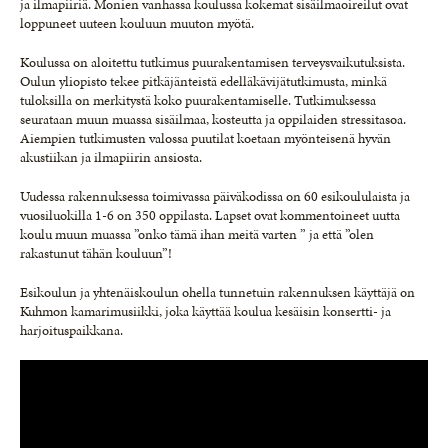
ja ilmapiiriä. Monien vanhassa koulussa kokemat sisäilmaoireilut ovat
loppuneet uuteen kouluun muuton myötä.
Koulussa on aloitettu tutkimus puurakentamisen terveysvaikutuksista.
Oulun yliopisto tekee pitkäjänteistä edelläkävijätutkimusta, minkä
tuloksilla on merkitystä koko puurakentamiselle. Tutkimuksessa
seurataan muun muassa sisäilmaa, kosteutta ja oppilaiden stressitasoa.
Aiempien tutkimusten valossa puutilat koetaan myönteisenä hyvän
akustiikan ja ilmapiirin ansiosta.
Uudessa rakennuksessa toimivassa päiväkodissa on 60 esikoululaista ja
vuosiluokilla 1-6 on 350 oppilasta. Lapset ovat kommentoineet uutta
koulu muun muassa ”onko tämä ihan meitä varten ” ja että ”olen
rakastunut tähän kouluun”!
Esikoulun ja yhtenäiskoulun ohella tunnetuin rakennuksen käyttäjä on
Kuhmon kamarimusiikki, joka käyttää koulua kesäisin konsertti- ja
harjoituspaikkana.