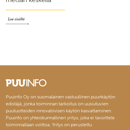
Lue sisältö
Puuinfo Oy on suomalainen vastuullinen puunkäytön
edistäjä, jonka toiminnan tarkoitus on uusiutuvien
puutuotteiden innovatiivisen käytön kasvattaminen.
Puuinfo on yhteiskunnallinen yritys, joka ei tavoittele
toiminnallaan voittoa. Yritys on perustettu