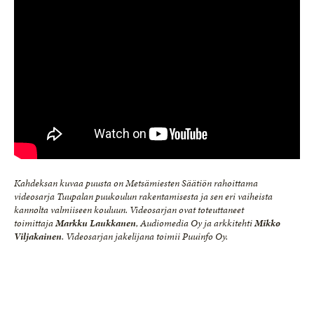
Kahdeksan kuvaa puusta on Metsämiesten Säätiön rahoittama
videosarja Tuupalan puukoulun rakentamisesta ja sen eri vaiheista
kannolta valmiiseen kouluun. Videosarjan ovat toteuttaneet
toimittaja
Markku Laukkanen
, Audiomedia Oy ja arkkitehti
Mikko
Viljakainen
. Videosarjan jakelijana toimii Puuinfo Oy.