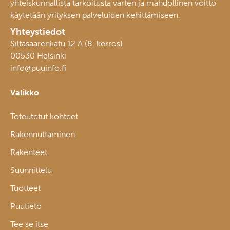
yhteiskunnallista tarkoitusta varten ja mahdollinen voitto
käytetään yrityksen palveluiden kehittämiseen.
Yhteystiedot
Siltasaarenkatu 12 A (8. kerros)
00530 Helsinki
info@puuinfo.fi
Valikko
Toteutetut kohteet
Rakennuttaminen
Rakenteet
Suunnittelu
Tuotteet
Puutieto
Tee se itse