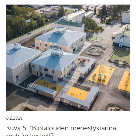
8.2.2021
Kuva 5: ”Biotalouden menestystarina
metsän keskellä”