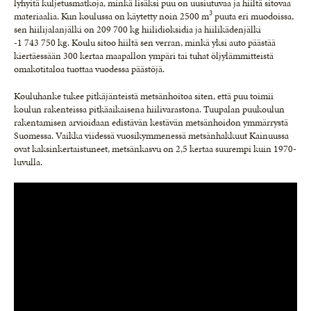
lyhyitä kuljetusmatkoja, minkä lisäksi puu on uusiutuvaa ja hiiltä sitovaa
3
materiaalia. Kun koulussa on käytetty noin 2500 m
puuta eri muodoissa,
sen hiilijalanjälki on 209 700 kg hiilidioksidia ja hiilikädenjälki
-1 743 750 kg. Koulu sitoo hiiltä sen verran, minkä yksi auto päästää
kiertäessään 300 kertaa maapallon ympäri tai tuhat öljylämmitteistä
omakotitaloa tuottaa vuodessa päästöjä.
Kouluhanke tukee pitkäjänteistä metsänhoitoa siten, että puu toimii
koulun rakenteissa pitkäaikaisena hiilivarastona. Tuupalan puukoulun
rakentamisen arvioidaan edistävän kestävän metsänhoidon ymmärrystä
Suomessa. Vaikka viidessä vuosikymmenessä metsänhakkuut Kainuussa
ovat kaksinkertaistuneet, metsänkasvu on 2,5 kertaa suurempi kuin 1970-
luvulla.