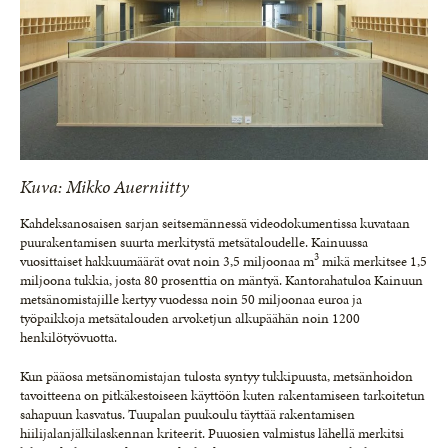
Kuva: Mikko Auerniitty
Kahdeksanosaisen sarjan seitsemännessä videodokumentissa kuvataan
puurakentamisen suurta merkitystä metsätaloudelle. Kainuussa
3
vuosittaiset hakkuumäärät ovat noin 3,5 miljoonaa m
mikä merkitsee 1,5
miljoona tukkia, josta 80 prosenttia on mäntyä. Kantorahatuloa Kainuun
metsänomistajille kertyy vuodessa noin 50 miljoonaa euroa ja
työpaikkoja metsätalouden arvoketjun alkupäähän noin 1200
henkilötyövuotta.
Kun pääosa metsänomistajan tulosta syntyy tukkipuusta, metsänhoidon
tavoitteena on pitkäkestoiseen käyttöön kuten rakentamiseen tarkoitetun
sahapuun kasvatus. Tuupalan puukoulu täyttää rakentamisen
hiilijalanjälkilaskennan kriteerit. Puuosien valmistus lähellä merkitsi