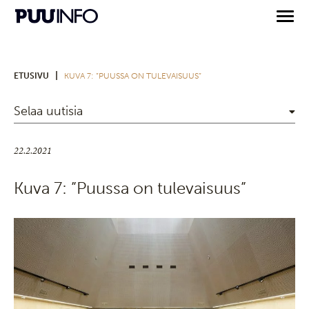
|
ETUSIVU
KUVA 7: ”PUUSSA ON TULEVAISUUS”
Selaa uutisia
22.2.2021
Kuva 7: ”Puussa on tulevaisuus”