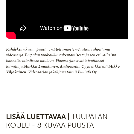
Kahdeksan kuvaa puusta on Metsämiesten Säätiön rahoittama
videosarja Tuupalan puukoulun rakentamisesta ja sen eri vaiheista
kannolta valmiiseen kouluun. Videosarjan ovat toteuttaneet
toimittaja
Markku Laukkanen
, Audiomedia Oy ja arkkitehti
Mikko
Viljakainen
. Videosarjan jakelijana toimii Puuinfo Oy.
LISÄÄ LUETTAVAA |
TUUPALAN
KOULU - 8 KUVAA PUUSTA