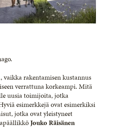
mago.
ä, vaikka rakentamisen kustannus
miseen verrattuna korkeampi. Mitä
 uusia toimijoita, jotka
yviä esimerkkejä ovat esimerkiksi
sut, jotka ovat yleistyneet
japäällikkö
Jouko Räisänen