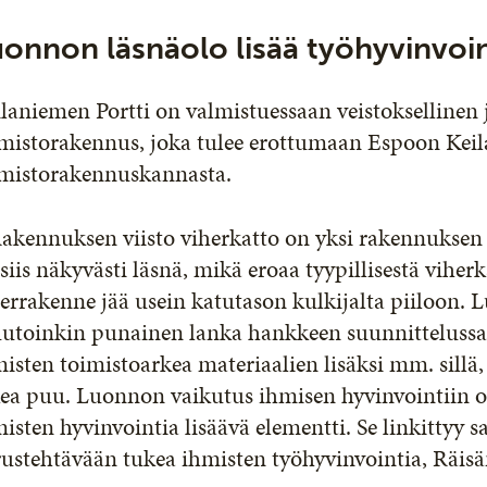
onnon läsnäolo lisää työhyvinvoi
laniemen Portti on valmistuessaan veistoksellinen
imistorakennus, joka tulee erottumaan Espoon Ke
imistorakennuskannasta.
akennuksen viisto viherkatto on yksi rakennuksen 
siis näkyvästi läsnä, mikä eroaa tyypillisestä viher
errakenne jää usein katutason kulkijalta piiloon. 
utoinkin punainen lanka hankkeen suunnittelussa.
isten toimistoarkea materiaalien lisäksi mm. sillä,
ea puu. Luonnon vaikutus ihmisen hyvinvointiin on
isten hyvinvointia lisäävä elementti. Se linkitty
ustehtävään tukea ihmisten työhyvinvointia, Räisä