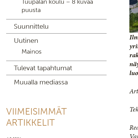
Tuupalan koulu – 8 kuvaa
puusta
Suunnittelu
Il
Uutinen
yri
Mainos
ra
nä
Tulevat tapahtumat
lu
Muualla mediassa
Art
Tek
VIIMEISIMMÄT
ARTIKKELIT
Rea
Var