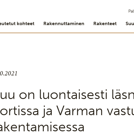
Pal
eutetut kohteet
Rakennuttaminen
Rakenteet
Suu
10.2021
uu on luontaisesti lä
ortissa ja Varman vast
akentamisessa