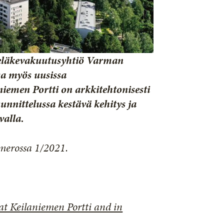
öeläkevakuutusyhtiö Varman
ssa myös uusissa
emen Portti on arkkitehtonisesti
nnittelussa kestävä kehitys ja
valla.
merossa 1/2021.
at Keilaniemen Portti and in