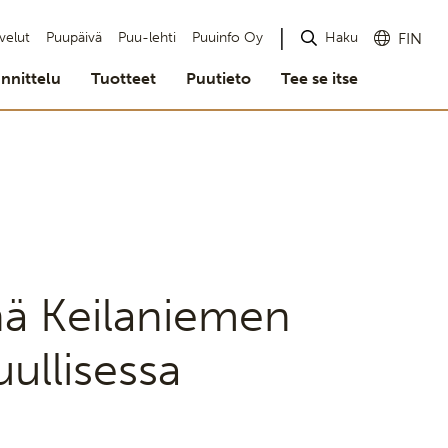
Haku
velut
Puupäivä
Puu-lehti
Puuinfo Oy
FIN
nnittelu
Tuotteet
Puutieto
Tee se itse
snä Keilaniemen
uullisessa