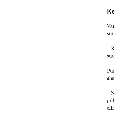
Ke
Va
suu
– 
suu
Pur
el
– N
jol
eli