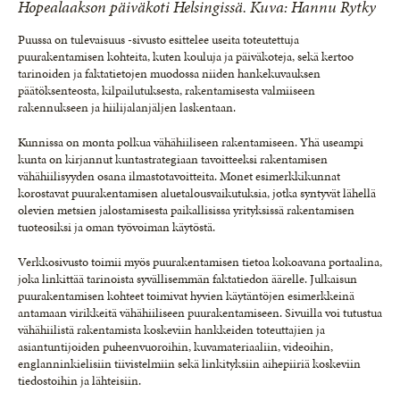
Hopealaakson päiväkoti Helsingissä. Kuva: Hannu Rytky
Puussa on tulevaisuus -sivusto esittelee useita toteutettuja
puurakentamisen kohteita, kuten kouluja ja päiväkoteja, sekä kertoo
tarinoiden ja faktatietojen muodossa niiden hankekuvauksen
päätöksenteosta, kilpailutuksesta, rakentamisesta valmiiseen
rakennukseen ja hiilijalanjäljen laskentaan.
Kunnissa on monta polkua vähähiiliseen rakentamiseen. Yhä useampi
kunta on kirjannut kuntastrategiaan tavoitteeksi rakentamisen
vähähiilisyyden osana ilmastotavoitteita. Monet esimerkkikunnat
korostavat puurakentamisen aluetalousvaikutuksia, jotka syntyvät lähellä
olevien metsien jalostamisesta paikallisissa yrityksissä rakentamisen
tuoteosiksi ja oman työvoiman käytöstä.
Verkkosivusto toimii myös puurakentamisen tietoa kokoavana portaalina,
joka linkittää tarinoista syvällisemmän faktatiedon äärelle. Julkaisun
puurakentamisen kohteet toimivat hyvien käytäntöjen esimerkkeinä
antamaan virikkeitä vähähiiliseen puurakentamiseen. Sivuilla voi tutustua
vähähiilistä rakentamista koskeviin hankkeiden toteuttajien ja
asiantuntijoiden puheenvuoroihin, kuvamateriaaliin, videoihin,
englanninkielisiin tiivistelmiin sekä linkityksiin aihepiiriä koskeviin
tiedostoihin ja lähteisiin.