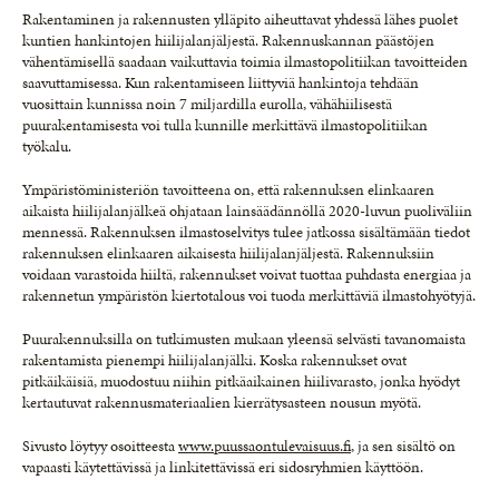
Rakentaminen ja rakennusten ylläpito aiheuttavat yhdessä lähes puolet
kuntien hankintojen hiilijalanjäljestä. Rakennuskannan päästöjen
vähentämisellä saadaan vaikuttavia toimia ilmastopolitiikan tavoitteiden
saavuttamisessa. Kun rakentamiseen liittyviä hankintoja tehdään
vuosittain kunnissa noin 7 miljardilla eurolla, vähähiilisestä
puurakentamisesta voi tulla kunnille merkittävä ilmastopolitiikan
työkalu.
Ympäristöministeriön tavoitteena on, että rakennuksen elinkaaren
aikaista hiilijalanjälkeä ohjataan lainsäädännöllä 2020-luvun puoliväliin
mennessä. Rakennuksen ilmastoselvitys tulee jatkossa sisältämään tiedot
rakennuksen elinkaaren aikaisesta hiilijalanjäljestä. Rakennuksiin
voidaan varastoida hiiltä, rakennukset voivat tuottaa puhdasta energiaa ja
rakennetun ympäristön kiertotalous voi tuoda merkittäviä ilmastohyötyjä.
Puurakennuksilla on tutkimusten mukaan yleensä selvästi tavanomaista
rakentamista pienempi hiilijalanjälki. Koska rakennukset ovat
pitkäikäisiä, muodostuu niihin pitkäaikainen hiilivarasto, jonka hyödyt
kertautuvat rakennusmateriaalien kierrätysasteen nousun myötä.
Sivusto löytyy osoitteesta
www.puussaontulevaisuus.fi
, ja sen sisältö on
vapaasti käytettävissä ja linkitettävissä eri sidosryhmien käyttöön.