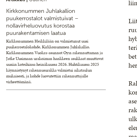
li
Kirkkonummen Juhlakallion
puukerrostalot valmistuivat –
Lii
nollavirheluovutus korostaa
ruu
puurakentamisen laatua
hyb
Kirkkonummen Heikkilään on valmistunut uusi
ter
puukerrostalokohde, Kirkkonummen Juhlakallio.
Kirkkonummen Vuokra-asunnot Oy:n rakennuttaman ja
bet
Jatke Uusimaan urakoiman hankkeen asukkaat muuttavat
he
uusiin koteihinsa heinäkuussa 2026. Huhtikuussa 2025
käynnistynyt rakennusurakka valmistui aikataulun
mukaisesti, ja kohde luovutettiin rakennuttajalle
Ra
virheettömänä.
ko
as
ra
ulk
ele
mai