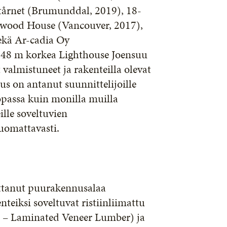
stårnet (Brumunddal, 2019), 18-
lwood House (Vancouver, 2017),
sekä Ar-cadia Oy
a 48 m korkea Lighthouse Joensuu
valmistuneet ja rakenteilla olevat
 on antanut suunnittelijoille
opassa kuin monilla muilla
ille soveltuvien
uomattavasti.
uttanut puurakennusalaa
nteiksi soveltuvat ristiinliimattu
 – Laminated Veneer Lumber) ja