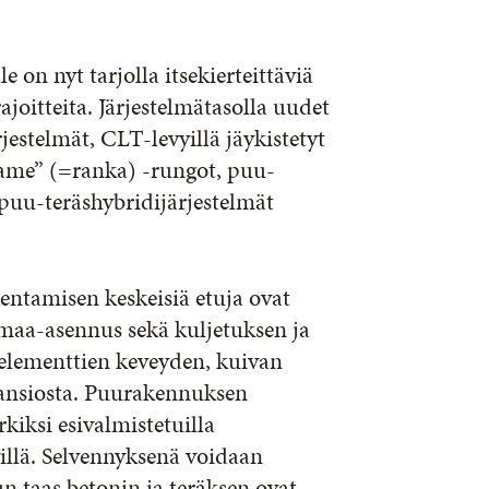
le on nyt tarjolla itsekierteittäviä
rajoitteita. Järjestelmätasolla uudet
rjestelmät, CLT-levyillä jäykistetyt
frame” (=ranka) -rungot, puu-
 puu-teräshybridijärjestelmät
ntamisen keskeisiä etuja ovat
maa-asennus sekä kuljetuksen ja
elementtien keveyden, kuivan
 ansiosta. Puurakennuksen
kiksi esivalmistetuilla
lyillä. Selvennyksenä voidaan
n taas betonin ja teräksen ovat