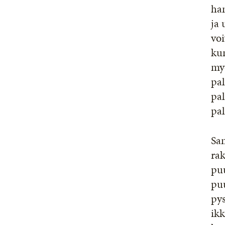
ha
ja 
voi
ku
myö
pal
pal
pal
Sa
rak
puu
puu
py
ik