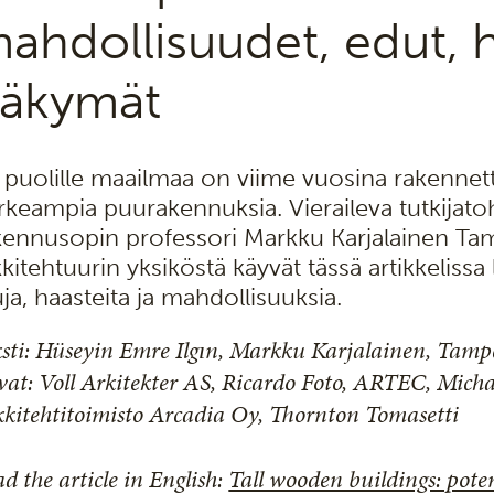
ahdollisuudet, edut, h
äkymät
i puolille maailmaa on viime vuosina rakennet
rkeampia puurakennuksia. Vieraileva tutkijato
kennusopin professori Markku Karjalainen Ta
kkitehtuurin yksiköstä käyvät tässä artikkelis
uja, haasteita ja mahdollisuuksia.
sti: Hüseyin Emre Ilgın, Markku Karjalainen, Tampe
at: Voll Arkitekter AS, Ricardo Foto, ARTEC, Michae
kitehtitoimisto Arcadia Oy, Thornton Tomasetti
d the article in English:
Tall wooden buildings: poten