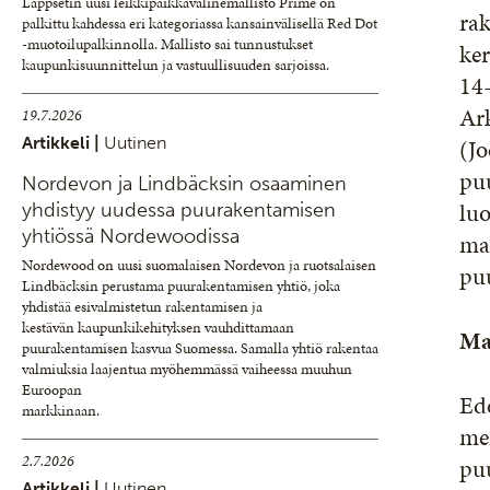
Lappsetin uusi leikkipaikkavälinemallisto Prime on
rak
palkittu kahdessa eri kategoriassa kansainvälisellä Red Dot
-muotoilupalkinnolla. Mallisto sai tunnustukset
ke
kaupunkisuunnittelun ja vastuullisuuden sarjoissa.
14-
Ar
19.7.2026
(Jo
Artikkeli |
Uutinen
pu
Nordevon ja Lindbäcksin osaaminen
lu
yhdistyy uudessa puurakentamisen
yhtiössä Nordewoodissa
man
Nordewood on uusi suomalaisen Nordevon ja ruotsalaisen
pu
Lindbäcksin perustama puurakentamisen yhtiö, joka
yhdistää esivalmistetun rakentamisen ja
kestävän kaupunkikehityksen vauhdittamaan
Ma
puurakentamisen kasvua Suomessa. Samalla yhtiö rakentaa
valmiuksia laajentua myöhemmässä vaiheessa muuhun
Euroopan
Ed
markkinaan.
mer
2.7.2026
pu
Artikkeli |
Uutinen