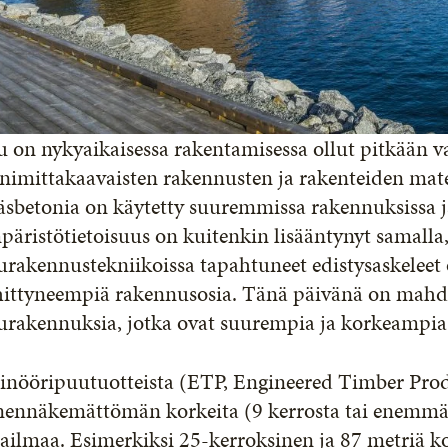
 on nykyaikaisessa rakentamisessa ollut pitkään v
nimittakaavaisten rakennusten ja rakenteiden mater
äsbetonia on käytetty suuremmissa rakennuksissa ja
äristötietoisuus on kuitenkin lisääntynyt samalla, 
rakennustekniikoissa tapahtuneet edistysaskeleet 
ittyneempiä rakennusosia. Tänä päivänä on mahdol
urakennuksia, jotka ovat suurempia ja korkeampi
sinööripuutuotteista (ETP, Engineered Timber Prod
nennäkemättömän korkeita (9 kerrosta tai enemmän
ailmaa. Esimerkiksi 25-kerroksinen ja 87 metriä k