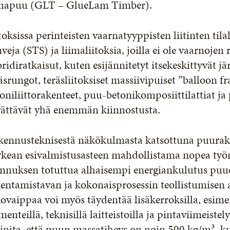
imapuu (GLT – GlueLam Timber).
toksissa perinteisten vaarnatyyppisten liitinten tilal
veja (STS) ja liimaliitoksia, joilla ei ole vaarnojen 
ridiratkaisut, kuten esijännitetyt itsekeskittyvät jä
äsrungot, teräsliitoksiset massiivipuiset ”balloon 
oniliittorakenteet, puu-betonikomposiittilattiat ja
rättävät yhä enemmän kiinnostusta.
kennusteknisestä näkökulmasta katsottuna puurake
rkean esivalmistusasteen mahdollistama nopea työ
ennuksen totuttua alhaisempi energiankulutus puu
kentamistavan ja kokonaisprosessin teollistumisen
ovaippaa voi myös täydentää lisäkerroksilla, esimer
menteillä, teknisillä laitteistoilla ja pintaviimeiste
nita, että puun massatiheys on noin 500 kg/m³, ku