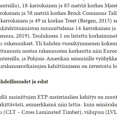
enteilla), 18-kerroksinen ja 85 metriä korkea Mjø
rroksinen ja 58 metriä korkea Brock Commons Tal
kerroksinen ja 49 m korkea Treet (Bergen, 2015) 
kkitehtitoimiston suunnittelema 14-kerroksinen j
ensuu, 2019). Taulukossa 1 on listattu korkeimmat 
u-rakennukset. Yli kahden vuosikymmenen kokemus
ottamusta nostaa rakennusten korkeutta niin Euro
tereilla, ja Pohjois-Amerikan seismisille vyöhykke
urakenneratkaisujen kehittämiseen on investoitu h
hdollisuudet ja edut
ellä mainittujen ETP-materiaalien kehitys on mu
kittävästi, esimerkkeinä niin lattia- kuin seinärake
u (CLT – Cross Laminated Timber), viilupuu (LVL