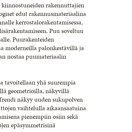
 kiinnostuneiden rakennuttajien
ogiset edut rakennusmateriaalina
nnalle kerrostalorakentamisessa,
lisärakentamiseen. Puu soveltuu
ilalle. Puurakenteiden
a moderneilla palonkestävillä ja
idaan nostaa puumateriaalin
 tavoitellaan yhä suurempia
lä geometrioilla, näkyvillä
a. Trendi näkyy uuden sukupolven
ttojen vaihtelulla aikaansaatuina
misena pienempiin osiin sekä
ojen epäsymmetrisinä