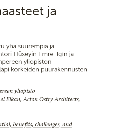
aasteet ja
tu yhä suurempia ja
htori Hüseyin Emre Ilgın ja
mpereen yliopiston
sa läpi korkeiden puurakennusten
reen yliopisto
l Elkan, Acton Ostry Architects,
tial, benefits, challenges, and