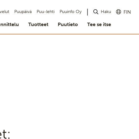
Haku
velut
Puupäivä
Puu-lehti
Puuinfo Oy
FIN
nnittelu
Tuotteet
Puutieto
Tee se itse
t: