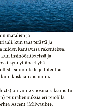
ain matalien ja
iaali, kun taas terästä ja
 niiden kantavissa rakenteissa.
kun insinööritieteissä ja
ovat synnyttäneet yhä
lista suunnitella ja toteuttaa
a kuin koskaan aiemmin.
ucts) on viime vuosina rakennettu
) puurakennuksia eri puolilla
orkea Ascent (Milwaukee,