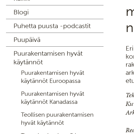
m
Blogi
n
Puhetta puusta -podcastit
Puupäivä
Er
Puurakentamisen hyvät
ko
käytännöt
ra
ar
Puurakentamisen hyvät
et
käytännöt Euroopassa
Puurakentamisen hyvät
Tek
käytännöt Kanadassa
Kuv
Ark
Teollisen puurakentamisen
hyvät käytännöt
Rea