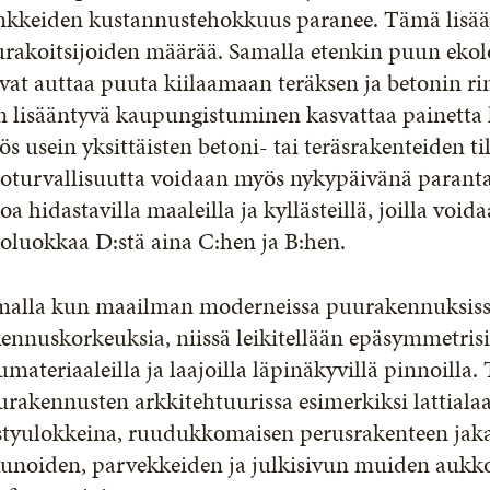
nkkeiden kustannustehokkuus paranee. Tämä lisää
urakoitsijoiden määrää. Samalla etenkin puun ekol
vat auttaa puuta kiilaamaan teräksen ja betonin ri
n lisääntyvä kaupungistuminen kasvattaa painetta 
s usein yksittäisten betoni- tai teräsrakenteiden t
oturvallisuutta voidaan myös nykypäivänä paranta
oa hidastavilla maaleilla ja kyllästeillä, joilla vo
oluokkaa D:stä aina C:hen ja B:hen.
malla kun maailman moderneissa puurakennuksissa
ennuskorkeuksia, niissä leikitellään epäsymmetrisil
materiaaleilla ja laajoilla läpinäkyvillä pinnoill
rakennusten arkkitehtuurissa esimerkiksi lattialaa
styulokkeina, ruudukkomaisen perusrakenteen jaka
kunoiden, parvekkeiden ja julkisivun muiden aukk