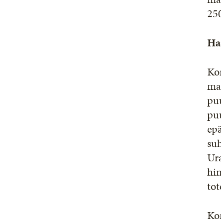
25
Haa
Kor
maa
puu
puu
epä
suh
Ura
hin
tot
Ko