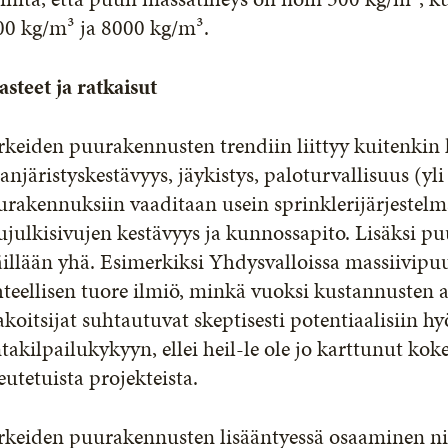
00 kg/m³ ja 8000 kg/m³.
steet ja ratkaisut
keiden puurakennusten trendiin liittyy kuitenkin 
njäristyskestävyys, jäykistys, paloturvallisuus (yli
rakennuksiin vaaditaan usein sprinklerijärjestelmä
julkisivujen kestävyys ja kunnossapito. Lisäksi pu
illään yhä. Esimerkiksi Yhdysvalloissa massiivipuu
teellisen tuore ilmiö, minkä vuoksi kustannusten a
koitsijat suhtautuvat skeptisesti potentiaalisiin h
takilpailukykyyn, ellei heil-le ole jo karttunut k
eutetuista projekteista.
rkeiden puurakennusten lisääntyessä osaaminen ni