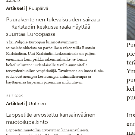
4.8.2026
Artikkeli |
Puupäivä
Puurakenteinen tulevaisuuden sairaala
– Karlstadin keskussairaala näyttää
suuntaa Euroopassa
Yksi Pohjois-Euroopan kiinnostavimmista
Puu
sairaalahankkeista on parhaillaan rakenteilla Ruotsin
pie
Karlstadissa. Uusi Karlstadin keskussairaala on paljon
enemmän kuin pelkkä rakennushanke: se toimii
ter
kokeilualustana uudenlaiselle tavalle suunnitella
Ymp
terveydenhuollon ympäristöjä. Tavoitteena on luoda tiloja,
jotka ovat aiempaa kestävämpiä, inhimillisempiä ja
puu
käyttäjiensä tarpeisiin paremmin mukautuvia.
keh
pu
23.7.2026
Artikkeli |
Uutinen
In
Lappsetille arvostettu kansainvälinen
muotoilupalkinto
en
Lappsetin muotoilua arvostetaan kansainvälisesti.
ma