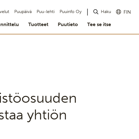
Haku
velut
Puupäivä
Puu-lehti
Puuinfo Oy
FIN
nnittelu
Tuotteet
Puutieto
Tee se itse
istöosuuden
staa yhtiön