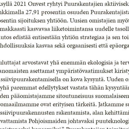
syllä 2021 Onvest ryhtyi Puurakentajien aktiiviseks
kkimalla 27,91 prosentin osuuden Puurakentajista.
sentin sijoituksen yhtiöön. Uusien omistajien myö
makkaasti kasvavaa liiketoimintansa uudelle tasol
tos edistää entisestään yhtiön strategiaa ja sen t
dollisuuksia kasvaa sekä orgaanisesti että epäorga
luttajat arvostavat yhä enemmän ekologisia ja ter
anomaisten asettamat ympäristövaatimukset kirist
ssiivipuurakentamisella on kova kysyntä. Uuden o
yhä paremmat edellytykset vastata tähän kysyntään
den pääomistajamme sitoutuneisuus suomalaiseen
vomaailmamme ovat erityisen tärkeitä. Jatkamme su
ssiivipuurakennusten rakentamista, alan kehittäm
svattamista Pohjoismaiden johtavaksi puuteknolog