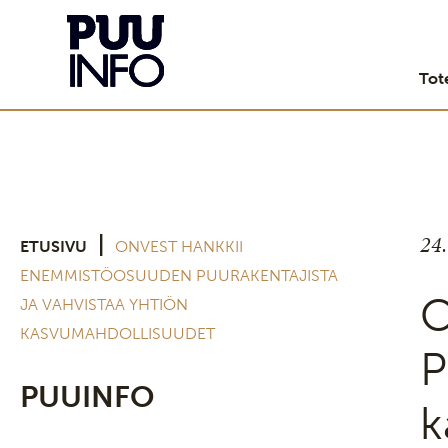
Tot
24
|
ETUSIVU
ONVEST HANKKII
ENEMMISTÖOSUUDEN PUURAKENTAJISTA
O
JA VAHVISTAA YHTIÖN
KASVUMAHDOLLISUUDET
P
PUUINFO
k