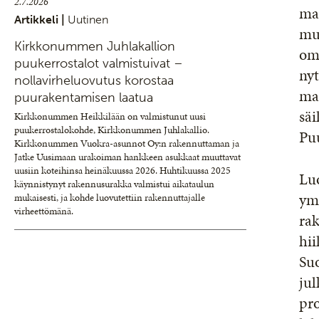
2.7.2026
maa
Artikkeli |
Uutinen
muu
Kirkkonummen Juhlakallion
omi
puukerrostalot valmistuivat –
nyt
nollavirheluovutus korostaa
mas
puurakentamisen laatua
säi
Kirkkonummen Heikkilään on valmistunut uusi
puukerrostalokohde, Kirkkonummen Juhlakallio.
Pu
Kirkkonummen Vuokra-asunnot Oy:n rakennuttaman ja
Jatke Uusimaan urakoiman hankkeen asukkaat muuttavat
uusiin koteihinsa heinäkuussa 2026. Huhtikuussa 2025
Lu
käynnistynyt rakennusurakka valmistui aikataulun
ymp
mukaisesti, ja kohde luovutettiin rakennuttajalle
virheettömänä.
rak
hii
Suo
jul
pro