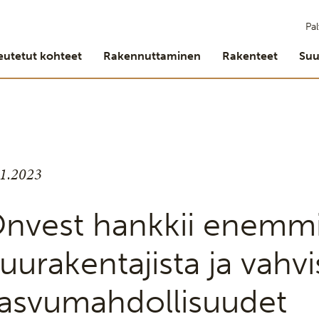
Pal
eutetut kohteet
Rakennuttaminen
Rakenteet
Suu
.1.2023
nvest hankkii enemm
uurakentajista ja vahvi
asvumahdollisuudet