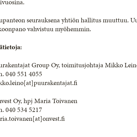
ivuosina.
upanteon seurauksena yhtiön hallitus muuttuu. U
koonpano vahvistuu myöhemmin.
ätietoja:
urakentajat Group Oy, toimitusjohtaja Mikko Lein
h. 040 551 4055
ko.leino[at]puurakentajat.fi
vest Oy, hpj Maria Toivanen
h. 040 534 5217
ia.toivanen[at]onvest.fi