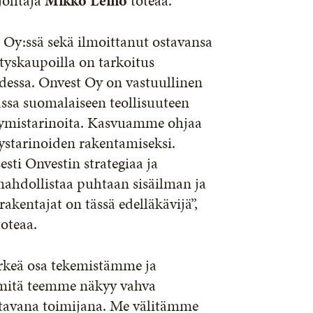
sjohtaja
Mikko Leino
toteaa.
 Oy:ssä sekä ilmoittanut ostavansa
tyskaupoilla on tarkoitus
essa. Onvest Oy on vastuullinen
ssa suomalaiseen teollisuuteen
stymistarinoita. Kasvuamme ohjaa
starinoiden rakentamiseksi.
esti Onvestin strategiaa ja
ahdollistaa puhtaan sisäilman ja
rakentajat on tässä edelläkävijä”,
oteaa.
ärkeä osa tekemistämme ja
a mitä teemme näkyy vahva
ettavana toimijana. Me välitämme