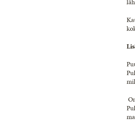
läh
Ka
ko
Lis
Pu
Pu
mik
On
Pu
mar