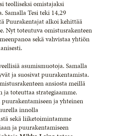
i teolliseksi omistajaksi
 Samalla Tesi teki 14,29
tä Puurakentajat alkoi kehittää
le. Nyt toteutuva omistusrakenteen
oimeenpanoa sekä vahvistaa yhtiön
anisesti.
veellisiä asumismuotoja. Samalla
yvät ja suosivat puurakentamista.
mistusrakenteen ansiosta meillä
 ja toteuttaa strategiaamme.
 puurakentamiseen ja yhteinen
urella innolla
istä sekä liiketoimintamme
iaan ja puurakentamiseen