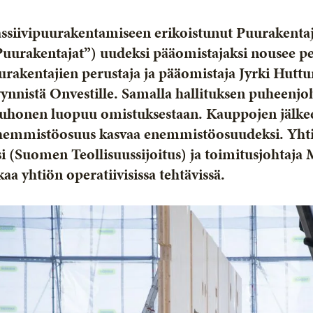
ssiivipuurakentamiseen erikoistunut Puurakenta
Puurakentajat”) uudeksi pääomistajaksi nousee p
urakentajien perustaja ja pääomistaja Jyrki Hut
ynnistä Onvestille. Samalla hallituksen puheenj
uhonen luopuu omistuksestaan. Kauppojen jälke
hemmistöosuus kasvaa enemmistöosuudeksi. Yhtiö
si (Suomen Teollisuussijoitus) ja toimitusjohtaja
kaa yhtiön operatiivisissa tehtävissä.