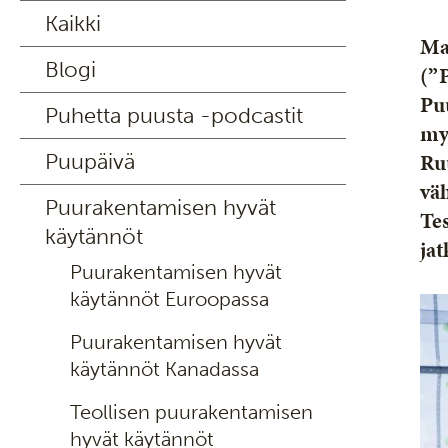
Kaikki
Ma
Blogi
(”
Pu
Puhetta puusta -podcastit
my
Ru
Puupäivä
vä
Puurakentamisen hyvät
Te
käytännöt
jat
Puurakentamisen hyvät
käytännöt Euroopassa
Puurakentamisen hyvät
käytännöt Kanadassa
Teollisen puurakentamisen
hyvät käytännöt