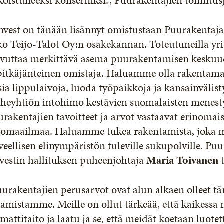
koistuneeksi konserniksi.”, Puurakentajien toimitu
vest on tänään lisännyt omistustaan Puurakentaja
o Teijo-Talot Oy:n osakekannan. Toteutuneilla yri
avuttaa merkittävä asema puurakentamisen keskuud
pitkäjänteinen omistaja. Haluamme olla rakentama
ia lippulaivoja, luoda työpaikkoja ja kansainväli
rheyhtiön intohimo kestävien suomalaisten menesty
rakentajien tavoitteet ja arvot vastaavat erinomais
vomaailmaa. Haluamme tukea rakentamista, joka m
veellisen elinympäristön tuleville sukupolville. Puu
vestin hallituksen puheenjohtaja
Maria Toivanen
t
urakentajien perusarvot ovat alun alkaen olleet t
amistamme. Meille on ollut tärkeää, että kaikess
attitaito ja laatu ja se, että meidät koetaan luot