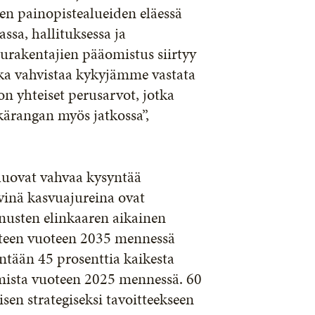
en painopistealueiden eläessä
ssa, hallituksessa ja
uurakentajien pääomistus siirtyy
 joka vahvistaa kykyjämme vastata
n yhteiset perusarvot, jotka
kärangan myös jatkossa”,
luovat vahvaa kysyntää
vinä kasvuajureina ovat
nusten elinkaaren aikainen
itteen vuoteen 2035 mennessä
ntään 45 prosenttia kaikesta
amista vuoteen 2025 mennessä. 60
en strategiseksi tavoitteekseen