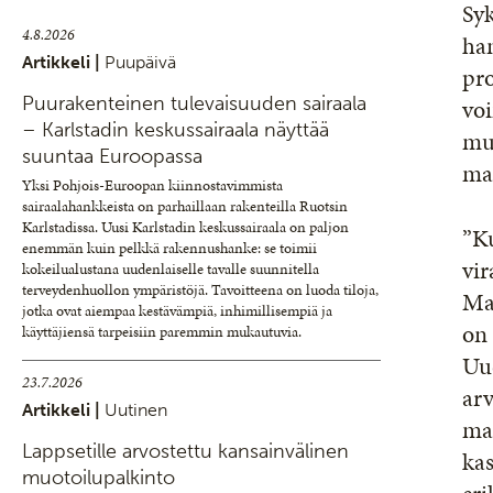
Syk
4.8.2026
han
Artikkeli |
Puupäivä
pro
Puurakenteinen tulevaisuuden sairaala
voi
– Karlstadin keskussairaala näyttää
muu
suuntaa Euroopassa
mah
Yksi Pohjois-Euroopan kiinnostavimmista
sairaalahankkeista on parhaillaan rakenteilla Ruotsin
Karlstadissa. Uusi Karlstadin keskussairaala on paljon
”Ku
enemmän kuin pelkkä rakennushanke: se toimii
vir
kokeilualustana uudenlaiselle tavalle suunnitella
terveydenhuollon ympäristöjä. Tavoitteena on luoda tiloja,
Ma
jotka ovat aiempaa kestävämpiä, inhimillisempiä ja
on 
käyttäjiensä tarpeisiin paremmin mukautuvia.
Uu
23.7.2026
ar
Artikkeli |
Uutinen
ma
Lappsetille arvostettu kansainvälinen
ka
muotoilupalkinto