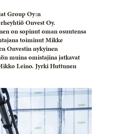
jat Group Oy:n
erheyhtiö Onvest Oy.
tunen on sopinut oman osuutensa
ohtajana toiminut Mikke
en Onvestin nykyinen
n muina omistajina jatkavat
 Mikko Leino. Jyrki Huttunen