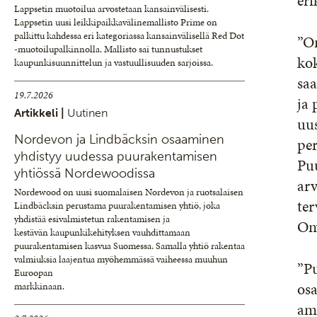
eri
Lappsetin muotoilua arvostetaan kansainvälisesti.
Lappsetin uusi leikkipaikkavälinemallisto Prime on
palkittu kahdessa eri kategoriassa kansainvälisellä Red Dot
”On
-muotoilupalkinnolla. Mallisto sai tunnustukset
kok
kaupunkisuunnittelun ja vastuullisuuden sarjoissa.
sa
19.7.2026
ja 
Artikkeli |
Uutinen
uus
Nordevon ja Lindbäcksin osaaminen
pe
yhdistyy uudessa puurakentamisen
Puu
yhtiössä Nordewoodissa
ar
Nordewood on uusi suomalaisen Nordevon ja ruotsalaisen
ter
Lindbäcksin perustama puurakentamisen yhtiö, joka
yhdistää esivalmistetun rakentamisen ja
On
kestävän kaupunkikehityksen vauhdittamaan
puurakentamisen kasvua Suomessa. Samalla yhtiö rakentaa
valmiuksia laajentua myöhemmässä vaiheessa muuhun
”Pu
Euroopan
osa
markkinaan.
amm