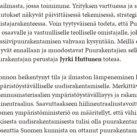
ilmasta, jossa toimimme. Yrityksen varttuessa ja s
tokset näkyvät päivittäisessä tekemisessä, strategia
stajarakenteessa. Voin tyytyväisenä todeta, että P
 osaavalle ja vastuulliselle teolliselle omistajalle,
siivipuurakentamisen vahvaan kysyntään. Meillä o
lyvät ennallaan ja muodostavat Puurakentajien sel
urakentajan perustaja
Jyrki Huttunen
toteaa.
onnon heikentynyt tila ja ilmaston lämpeneminen 
äristöystävälliselle uudisrakentamiselle. Merkittä
ennusmateriaalien ympäristöystävällisyys ja raken
lineutraalius. Saavuttaakseen hiilineutraaliustavo
men ympäristöministeriö on määritellyt, että vähi
kisesta uudisrakentamisesta tulisi olla puurakent
senttia Suomen kunnista on ottanut puurakentamis