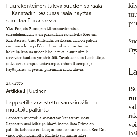
käy
Puurakenteinen tulevaisuuden sairaala
tuu
– Karlstadin keskussairaala näyttää
suuntaa Euroopassa
puu
Yksi Pohjois-Euroopan kiinnostavimmista
sairaalahankkeista on parhaillaan rakenteilla Ruotsin
Su
Karlstadissa. Uusi Karlstadin keskussairaala on paljon
enemmän kuin pelkkä rakennushanke: se toimii
Oy
kokeilualustana uudenlaiselle tavalle suunnitella
terveydenhuollon ympäristöjä. Tavoitteena on luoda tiloja,
jotka ovat aiempaa kestävämpiä, inhimillisempiä ja
käyttäjiensä tarpeisiin paremmin mukautuvia.
La
23.7.2026
ISO
Artikkeli |
Uutinen
run
Lappsetille arvostettu kansainvälinen
väh
muotoilupalkinto
rak
Lappsetin muotoilua arvostetaan kansainvälisesti.
voi
Lappsetin uusi leikkipaikkavälinemallisto Prime on
palkittu kahdessa eri kategoriassa kansainvälisellä Red Dot
las
-muotoilupalkinnolla. Mallisto sai tunnustukset