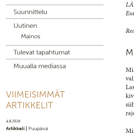
LÄ
Suunnittelu
Es
Uutinen
Rea
Mainos
M
Tulevat tapahtumat
Muualla mediassa
Min
val
Las
VIIMEISIMMÄT
kiv
sii
ARTIKKELIT
raj
4.8.2026
Artikkeli |
Puupäivä
Min