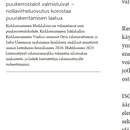
väl
puukerrostalot valmistuivat –
nollavirheluovutus korostaa
puurakentamisen laatua
Kirkkonummen Heikkilään on valmistunut uusi
Re
puukerrostalokohde, Kirkkonummen Juhlakallio.
käy
Kirkkonummen Vuokra-asunnot Oy:n rakennuttaman ja
Jatke Uusimaan urakoiman hankkeen asukkaat muuttavat
ymp
uusiin koteihinsa heinäkuussa 2026. Huhtikuussa 2025
ene
käynnistynyt rakennusurakka valmistui aikataulun
mukaisesti, ja kohde luovutettiin rakennuttajalle
voi
virheettömänä.
jot
ost
ISO
ään
ele
sek
ylä