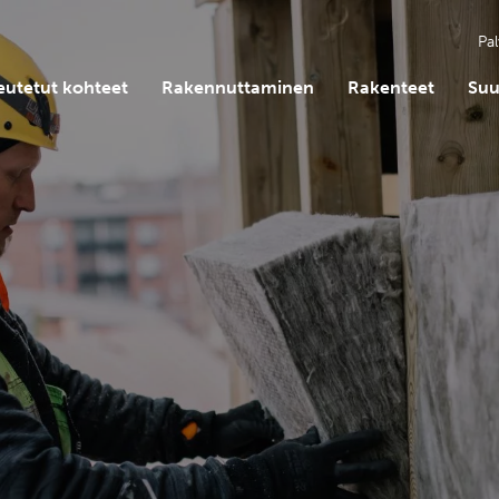
Pal
eutetut kohteet
Rakennuttaminen
Rakenteet
Suu