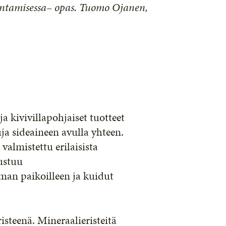
ntamisessa– opas. Tuomo Ojanen,
 ja kivivillapohjaiset tuotteet
ja sideaineen avulla yhteen.
 valmistettu erilaisista
rustuu
ilman paikoilleen ja kuidut
steenä. Mineraalieristeitä