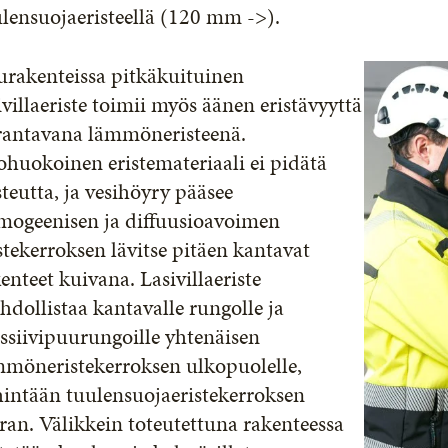
lensuojaeristeellä (120 mm ->).
urakenteissa pitkäkuituinen
ivillaeriste toimii myös äänen eristävyyttä
rantavana lämmöneristeenä.
huokoinen eristemateriaali ei pidätä
teutta, ja vesihöyry pääsee
mogeenisen ja diffuusioavoimen
stekerroksen lävitse pitäen kantavat
enteet kuivana. Lasivillaeriste
dollistaa kantavalle rungolle ja
ssiivipuurungoille yhtenäisen
mmöneristekerroksen ulkopuolelle,
hintään tuulensuojaeristekerroksen
ran. Välikkein toteutettuna rakenteessa