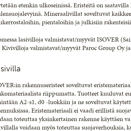
tetään etenkin ulkoseinissä. Eristeitä on saatavilla
lensuojalevyinä. Mineraalivillat soveltuvat kaikk
kerrostaloihin, pientaloihin ja julkisiin rakenteisi
omessa lasivilloja valmistavat/myyvät ISOVER (Sa
. Kivivilloja valmistavat/myyvät Paroc Group Oy j
sivilla
VER:in rakennuseristeet soveltuvat eristemateriaa
komateriaalista riippumatta. Tuotteet kuuluvat e
intään A2-s1, d0 -luokkiin ja ne soveltuvat käyte
ennuksissa. Eristemateriaali ei vaadi erillistä suoja
daan toteuttaa yksinkertainen rakenne käyttäen va
ivillalla voidaan myös toteuttaa suojaverhouksia,