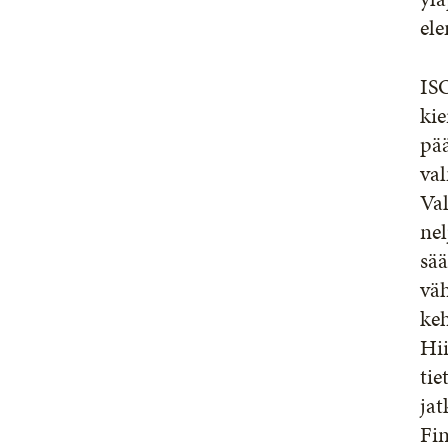
ele
IS
kie
pää
val
Val
nel
sää
väh
keh
Hii
tie
jat
Fin