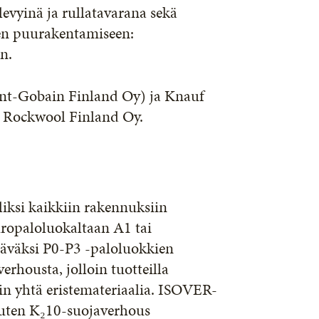
 levyinä ja rullatavarana sekä
een puurakentamiseen:
in.
int-Gobain Finland Oy) ja Knauf
a Rockwool Finland Oy.
liksi kaikkiin rakennuksiin
uropaloluokaltaan A1 tai
ttäväksi P0-P3 -paloluokkien
verhousta, jolloin tuotteilla
in yhtä eristemateriaalia. ISOVER-
 kuten K₂10-suojaverhous