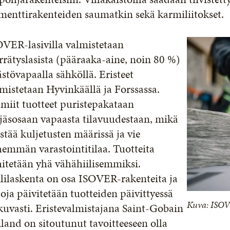
menttirakenteiden saumatkin sekä karmiliitokset.
OVER-lasivilla valmistetaan
rrätyslasista (pääraaka-aine, noin 80 %)
stövapaalla sähköllä. Eristeet
mistetaan Hyvinkäällä ja Forssassa.
miit tuotteet puristepakataan
jäsosaan vapaasta tilavuudestaan, mikä
stää kuljetusten määrissä ja vie
emmän varastointitilaa. Tuotteita
itetään yhä vähähiilisemmiksi.
lilaskenta on osa ISOVER-rakenteita ja
toja päivitetään tuotteiden päivittyessä
Kuva: ISO
kuvasti. Eristevalmistajana Saint-Gobain
land on sitoutunut tavoitteeseen olla