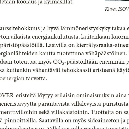
tetään koolaus ja kylmäsillat.
Kuva: ISO
surssitehokkuus ja hyvä lämmöneristyskyky takaa
tön aikaista energiankulutusta, kuitenkaan kuormi
äristöpäästöillä. Lasivilla on kierrätysraaka-aine
rgianlähteiden kautta tuotettuna vähäpäästöinen. 
daan toteuttaa myös CO₂-päästöiltään enemmän pääs
ka kuitenkin vähentävät tehokkaasti eristeenä käytö
oenergian tarvetta.
VER-eristeitä löytyy erilaisin ominaisuuksin aina 
eneristävyyttä parantavista villalevyistä puristusta
menttivilloihin sekä villakaistoihin. Tuotteita on 
ä pinnoitteilla. Saatavilla on myös sideaineeton j
pohjarakenteisiin. Villakaistoilla saadaan tiiviste