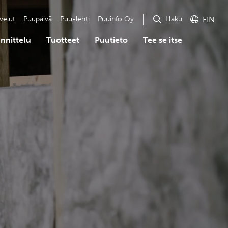
Haku
velut
Puupäivä
Puu-lehti
Puuinfo Oy
FIN
nnittelu
Tuotteet
Puutieto
Tee se itse