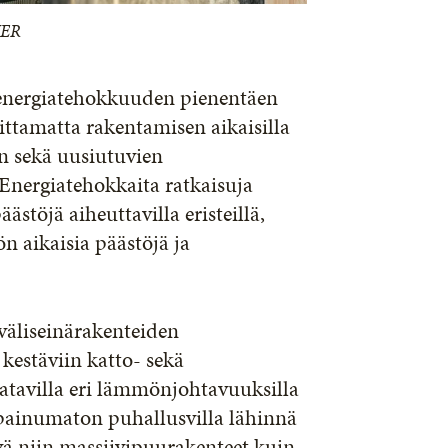
VER
 energiatehokkuuden pienentäen
ttamatta rakentamisen aikaisilla
en sekä uusiutuvien
Energiatehokkaita ratkaisuja
töjä aiheuttavilla eristeillä,
n aikaisia päästöjä ja
väliseinärakenteiden
 kestäviin katto- sekä
saatavilla eri lämmönjohtavuuksilla
a painumaton puhallusvilla lähinnä
ttyä niin massiivipuurakenteet kuin