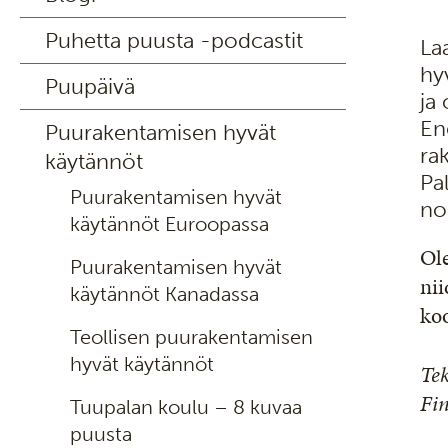
Puhetta puusta -podcastit
La
hy
Puupäivä
ja
En
Puurakentamisen hyvät
ra
käytännöt
Pa
Puurakentamisen hyvät
no
käytännöt Euroopassa
Ole
Puurakentamisen hyvät
nii
käytännöt Kanadassa
koo
Teollisen puurakentamisen
hyvät käytännöt
Tek
Fi
Tuupalan koulu – 8 kuvaa
puusta