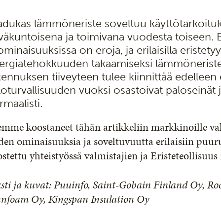
adukas lämmöneriste soveltuu käyttötarkoitu
väkuntoisena ja toimivana vuodesta toiseen. E
 ominaisuuksissa on eroja, ja erilaisilla eristet
ergiatehokkuuden takaamiseksi lämmöneristem
kennuksen tiiveyteen tulee kiinnittää edelleen 
loturvallisuuden vuoksi osastoivat paloseinät
rmaalisti.
mme koostaneet tähän artikkeliin markkinoille va
den ominaisuuksia ja soveltuvuutta erilaisiin puu
stettu yhteistyössä valmistajien ja Eristeteollisuus
sti ja kuvat: Puuinfo, Saint-Gobain Finland Oy, Ro
nnfoam Oy, Kingspan Insulation Oy