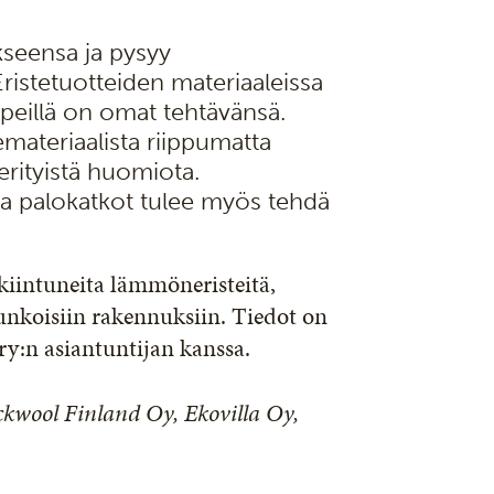
kseensa ja pysyy
ristetuotteiden materiaaleissa
yypeillä on omat tehtävänsä.
ateriaalista riippumatta
erityistä huomiota.
 ja palokatkot tulee myös tehdä
kiintuneita lämmöneristeitä,
runkoisiin rakennuksiin. Tiedot on
 ry:n asiantuntijan kanssa.
ckwool Finland Oy, Ekovilla Oy,