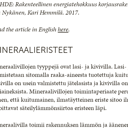
HDE: Rakenteellinen energiatehokkuus korjausrake
a Nykänen, Kari Hemmilä. 2017.
d the article in English
here
.
INERAALIERISTEET
eraalivillojen tyyppejä ovat lasi- ja kivivilla. Lasi-
mistetaan sitomalla raaka-aineesta tuotettuja kuitu
ivilla on usein valmistettu jätelasista ja kivivilla on
iaineksista. Mineraalivillojen toimintaperiaate pe
hen, että kuitumainen, ilmatäytteinen eriste sitoo 
oittavat säteilylämmönsiirtoa eristeen läpi.
eraalivilla toimii rakennuksen lämmön ja ääneneri