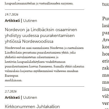
tuu
kaupunkisuunnittelun ja vastuullisuuden sarjoissa.
19.7.2026
Pu
Artikkeli |
Uutinen
las
Nordevon ja Lindbäcksin osaaminen
pa
yhdistyy uudessa puurakentamisen
Avo
yhtiössä Nordewoodissa
kos
Nordewood on uusi suomalaisen Nordevon ja ruotsalaisen
ho
Lindbäcksin perustama puurakentamisen yhtiö, joka
yhdistää esivalmistetun rakentamisen ja
eri
kestävän kaupunkikehityksen vauhdittamaan
puurakentamisen kasvua Suomessa. Samalla yhtiö rakentaa
rak
valmiuksia laajentua myöhemmässä vaiheessa muuhun
mah
Euroopan
markkinaan.
ma
lä
2.7.2026
vä
Artikkeli |
Uutinen
ver
Kirkkonummen Juhlakallion