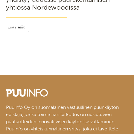
yhtiössä Nordewoodissa
Lue sisältö
Puuinfo Oy on suomalainen vastuullinen puunkäytön
edistäjä, jonka toiminnan tarkoitus on uusiutuvien
puutuotteiden innovatiivisen käytön kasvattaminen.
Puuinfo on yhteiskunnallinen yritys, joka ei tavoittele