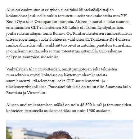
Alue on osoittautunut erityisen suosituksi kiinteistösijoittajien
keskuudessa ja alueelle onkin toteutettu useita vuokrakohteita mm YH-
Kodit Oy:n sekä Osuuspankin toimesta. Alueen ja samalla koko suomen
ensimmäinen CLT-rakenteinen RS-kohde oli Turun Lyhdynkantaja,
jonka rakennuttajan toimi Bonava Oy. Rankarakenteisen runkoratkaisun
ollessa suositumpi vuokrakohteissa, valikoitui CLT-rakenne RS-kohteen
runkoratkaisuksi, sillä asukkaat toivoivat asuntoihin puutalon tunnelmaa
ja omaleimaisuutta, joka saatiin toteutettua jättämällä CLT-rakenne
näkyviin asuntojen sisäseiniin.
Vaihtelevien tilaajatavoitteiden, omistusmuotojen sekä teknisten
reunaehtojen myötä kohteissa on käytetty rankarakenteista
suurelementti-, tilaelementti- sekä CLT-suurelementti- ja -
tilaelementtitekniikkaa. Puuosatoimituksia on tullut niin Suomesta kuin
Ruotsista ja Virostakin.
Alueen uudisrakentamisen määrä on noin 48 500 k-m2 ja toteutuneiden
kohteiden perusteella asukasmääräksi on noin 1500 asukasta.