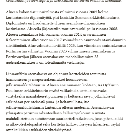
keskustamiljööseen sopiva ja asukkaiden toiveisiin vastaava asuinalue.
Alueen kokonaissuunnitelmasta valmistui vuonna 2005 kolme
korkeatasoista diplomityötä, yksi kustakin Suomen arkkitehtikoulusta.
Diplomitöitä on hyödynnetty alueen asemakaavaluonnoksen
laatimisessa. Alueella järjestettiin tontinvarauskilpailu vuonna 2008.
Alueen asemakaava tuli voimaan vuonna 2014 ja varsinainen
Rakentaminen alkoi vuonna 2017 voimakkaan asuntorakentamisbuumin
siivittämänä. Alue valmistui keväällä 2023, kun viimeinen asuinrakennus
Portinvartija valmistui. Vuonna 2023 valmistuneen asuinrakennus
Portinvartijan jälkeen asemakaavan mahdollistamista 28
uudisrakennuksesta on toteuttamatta vielä neljä.
Linnanfältin asemakaava on ohjannut kortteleiden toteutusta
harmoniseen ja naapurirakennukset huomioivaan
julkisivuarkkitehtuuriin. Alueen ensimmäisen kohteen, As Oy Turun
Puulinnan arkkitehtuurin myötä valikoitui aluetta leimaavaksi
väritykseksi maanläheiset punaisen ja keltaisen sävyt, jotka hakevat
esikuviaan perinteisestä puna- ja keltamullasta, itse
julkisivuarkkitehtuurin kuitenkin ollessa modernia. Asemakaavan
ydinajatus perustuu rakenteellisen kellaripysäköinnin myötä
mahdollistettuun autottomaan suurkortteliratkaisuun, jossa pihat, leikki-
ja ulko-oleskelupaikat sekä korttelia halkovat kevyen liikenteen väylät
ovat kaikkien asukkaiden yhteiskäytössä.