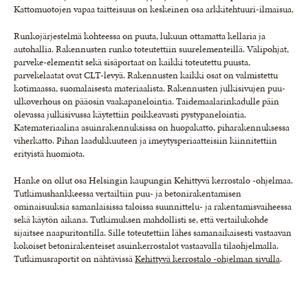
Kattomuotojen vapaa taitteisuus on keskeinen osa arkkitehtuuri-ilmaisua.
Runkojärjestelmä kohteessa on puuta, lukuun ottamatta kellaria ja
autohallia. Rakennusten runko toteutettiin suurelementeillä. Välipohjat,
parveke-elementit sekä sisäportaat on kaikki toteutettu puusta,
parvekelaatat ovat CLT-levyä. Rakennusten kaikki osat on valmistettu
kotimaassa, suomalaisesta materiaalista. Rakennusten julkisivujen puu-
ulkoverhous on pääosin vaakapanelointia. Taidemaalarinkadulle päin
olevassa julkisivussa käytettiin poikkeavasti pystypanelointia.
Katemateriaalina asuinrakennuksissa on huopakatto, piharakennuksessa
viherkatto. Pihan laadukkuuteen ja imeytysperiaatteisiin kiinnitettiin
erityistä huomiota.
Hanke on ollut osa Helsingin kaupungin Kehittyvä kerrostalo -ohjelmaa.
Tutkimushankkeessa vertailtiin puu- ja betonirakentamisen
ominaisuuksia samanlaisissa taloissa suunnittelu- ja rakentamisvaiheessa
sekä käytön aikana. Tutkimuksen mahdollisti se, että vertailukohde
sijaitsee naapuritontilla. Sille toteutettiin lähes samanaikaisesti vastaavan
kokoiset betonirakenteiset asuinkerrostalot vastaavalla tilaohjelmalla.
Tutkimusraportit on nähtävissä
Kehittyvä kerrostalo -ohjelman sivulla
.