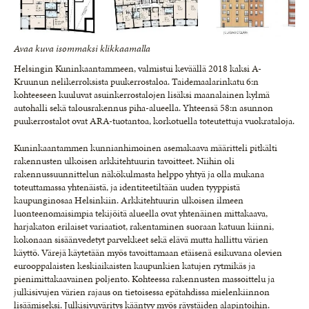
Avaa kuva isommaksi klikkaamalla
Helsingin Kuninkaantammeen, valmistui keväällä 2018 kaksi A-
Kruunun nelikerroksista puukerrostaloa. Taidemaalarinkatu 6:n
kohteeseen kuuluvat asuinkerrostalojen lisäksi maanalainen kylmä
autohalli sekä talousrakennus piha-alueella. Yhteensä 58:n asunnon
puukerrostalot ovat ARA-tuotantoa, korkotuella toteutettuja vuokrataloja.
Kuninkaantammen kunnianhimoinen asemakaava määritteli pitkälti
rakennusten ulkoisen arkkitehtuurin tavoitteet. Niihin oli
rakennussuunnittelun näkökulmasta helppo yhtyä ja olla mukana
toteuttamassa yhtenäistä, ja identiteetiltään uuden tyyppistä
kaupunginosaa Helsinkiin. Arkkitehtuurin ulkoisen ilmeen
luonteenomaisimpia tekijöitä alueella ovat yhtenäinen mittakaava,
harjakaton erilaiset variaatiot, rakentaminen suoraan katuun kiinni,
kokonaan sisäänvedetyt parvekkeet sekä elävä mutta hallittu värien
käyttö. Värejä käytetään myös tavoittamaan etäisenä esikuvana olevien
eurooppalaisten keskiaikaisten kaupunkien katujen rytmikäs ja
pienimittakaavainen poljento. Kohteessa rakennusten massoittelu ja
julkisivujen värien rajaus on tietoisessa epätahdissa mielenkiinnon
lisäämiseksi. Julkisivuväritys kääntyy myös räystäiden alapintoihin.