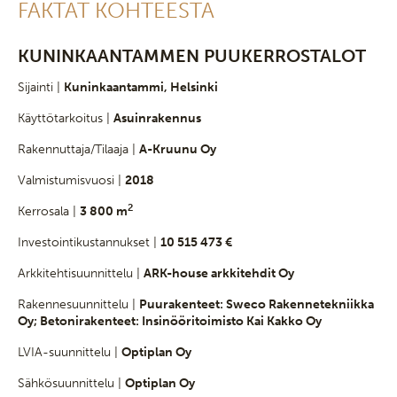
FAKTAT KOHTEESTA
KUNINKAANTAMMEN PUUKERROSTALOT
Sijainti |
Kuninkaantammi, Helsinki
Käyttötarkoitus |
Asuinrakennus
Rakennuttaja/Tilaaja |
A-Kruunu Oy
Valmistumisvuosi |
2018
2
Kerrosala |
3 800 m
Investointikustannukset |
10 515 473 €
Arkkitehtisuunnittelu |
ARK-house arkkitehdit Oy
Rakennesuunnittelu |
Puurakenteet: Sweco Rakennetekniikka
Oy; Betonirakenteet: Insinööritoimisto Kai Kakko Oy
LVIA-suunnittelu |
Optiplan Oy
Sähkösuunnittelu |
Optiplan Oy