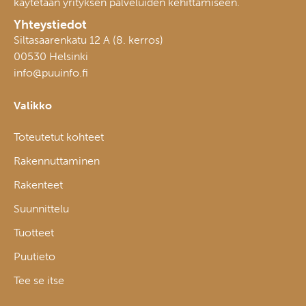
käytetään yrityksen palveluiden kehittämiseen.
Yhteystiedot
Siltasaarenkatu 12 A (8. kerros)
00530 Helsinki
info@puuinfo.fi
Valikko
Toteutetut kohteet
Rakennuttaminen
Rakenteet
Suunnittelu
Tuotteet
Puutieto
Tee se itse