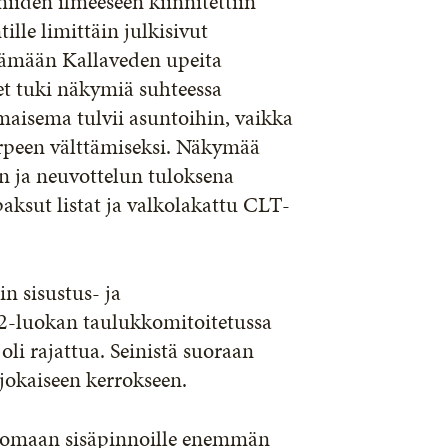
iiden ilmeeseen kiinnitettiin
ille limittäin julkisivut
ntämään Kallaveden upeita
t tuki näkymiä suhteessa
maisema tulvii asuntoihin, vaikka
arpeen välttämiseksi. Näkymää
n ja neuvottelun tuloksena
aksut listat ja valkolakattu CLT-
in sisustus- ja
P2-luokan taulukkomitoitetussa
oli rajattua. Seinistä suoraan
okaiseen kerrokseen.
tuomaan sisäpinnoille enemmän