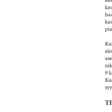
kau
ha
ka
pi
Kaa
alo
ase
rak
9 
Kaa
syy
T