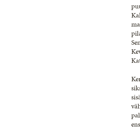
pu
Ka
mak
pil
Sen
Kev
Ka
Ker
sik
sis
väh
pal
ens