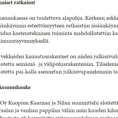
niset ratkaisut
ennuksessa on tuulettuva alapohja. Korkean sokke
äänkäynnin esteettömyyteen ratkaistiin sisäänkäynn
dan kosteustekninen toiminta mahdollistettiin ka
kimuurisyvennyksellä.
rvekkeiden kannatusrakenteet on niiden julkisivu
lotettu seinämä- ja välipohjarakenteisiin. Tilaelem
lotettu pai-kalla asennetun julkisivupaneloinnin ta
kennushanke
Oy Kuopion Kaarnan ja Nilan suunnittelu aloitetti
iraalan ja vanhan pappilan väliin noin kuuden ki
kustasta oli kaavoitettu viitesuunnitelman mukaan