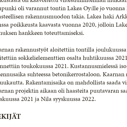
punki oli varannut tontin Lakea Oy:lle jo vuonna
asteellisen rakennusmuodon takia. Lakea haki Arkk
nssa poikkeusta kaavasta vuonna 2020, jolloin Lak
muksen hankkeen toteuttamiseksi.
rnan rakennustyöt aloitettiin tontilla joulukuuss
itettiin sokkelielementtien osalta huhtikuussa 202
nnettiin toukokuussa 2021. Kustannusmielessä iso 
ennusaika suhteessa betonikerrostaloon. Kaarnan r
kuukautta. Rakentamisaika on mahdollista saada v
rnan projektin aikaan oli haasteita puutavaran s
skuussa 2021 ja Nila syyskuussa 2022.
EKIJÄT