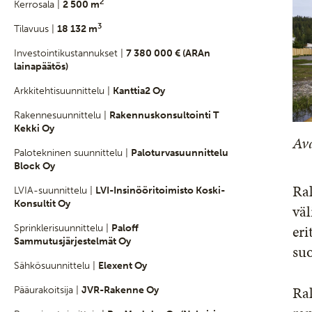
2
Kerrosala |
2 500 m
3
Tilavuus |
18 132 m
Investointikustannukset |
7 380 000 € (ARAn
lainapäätös)
Arkkitehtisuunnittelu |
Kanttia2 Oy
Rakennesuunnittelu |
Rakennuskonsultointi T
Kekki Oy
Av
Palotekninen suunnittelu |
Paloturvasuunnittelu
Block Oy
Ra
LVIA-suunnittelu |
LVI-Insinööritoimisto Koski-
Konsultit Oy
väl
eri
Sprinklerisuunnittelu |
Paloff
Sammutusjärjestelmät Oy
su
Sähkösuunnittelu |
Elexent Oy
Rak
Pääurakoitsija |
JVR-Rakenne Oy