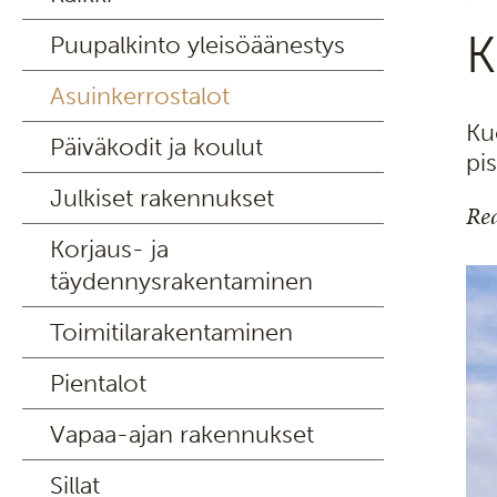
K
Puupalkinto yleisöäänestys
Asuinkerrostalot
Ku
Päiväkodit ja koulut
pi
Julkiset rakennukset
Rea
Korjaus- ja
täydennysrakentaminen
Toimitilarakentaminen
Pientalot
Vapaa-ajan rakennukset
Sillat