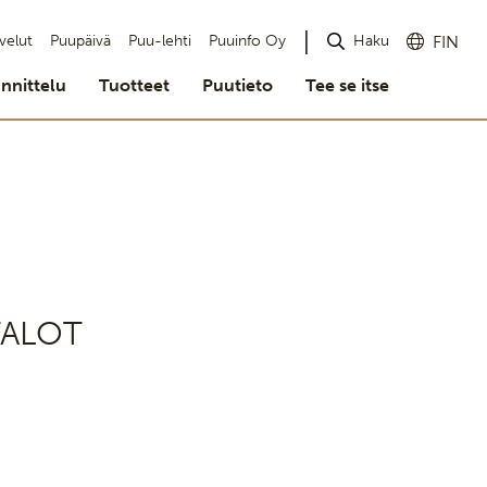
Haku
velut
Puupäivä
Puu-lehti
Puuinfo Oy
FIN
nnittelu
Tuotteet
Puutieto
Tee se itse
TALOT