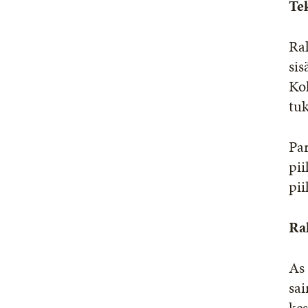
Tek
Rak
sis
Koh
tu
Pa
pii
pii
Ra
As 
sa
kes