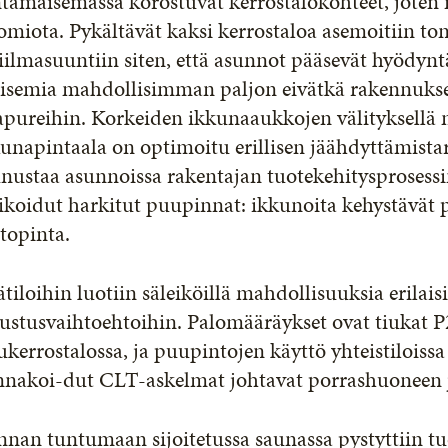
tamaisemassa korostuvat kerrostalokohteet, joten n
miota. Pykältävät kaksi kerrostaloa asemoitiin tont
iilmasuuntiin siten, että asunnot pääsevät hyödy
isemia mahdollisimman paljon eivätkä rakennukse
pureihin. Korkeiden ikkunaaukkojen välityksellä 
unapintaala on optimoitu erillisen jäähdyttämist
nustaa asunnoissa rakentajan tuotekehitysprosessi
ikoidut harkitut puupinnat: ikkunoita kehystävät p
topinta.
ätiloihin luotiin säleiköillä mahdollisuuksia erilaisi
lustusvaihtoehtoihin. Palomääräykset ovat tiukat 
kerrostalossa, ja puupintojen käyttö yhteistiloissa 
nnakoi-dut CLT-askelmat johtavat porrashuoneen j
nnan tuntumaan sijoitetussa saunassa pystyttiin 