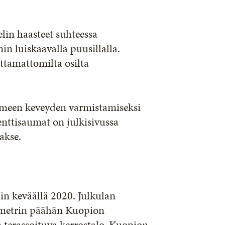
lin haasteet suhteessa
in luiskaavalla puusillalla.
ttamattomilta osilta
ilmeen keveyden varmistamiseksi
enttisaumat on julkisivussa
akse.
in keväällä 2020. Julkulan
lometrin päähän Kuopion
 terassoituva kerrostalo. Kuopion