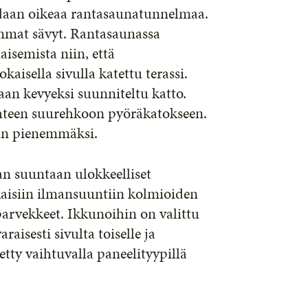
daan oikeaa rantasaunatunnelmaa.
mmat sävyt. Rantasaunassa
isemista niin, että
kaisella sivulla katettu terassi.
aan kevyeksi suunniteltu katto.
kohteen suurehkoon pyöräkatokseen.
aan pienemmäksi.
aan suuntaan ulokkeelliset
kaisiin ilmansuuntiin kolmioiden
parvekkeet. Ikkunoihin on valittu
raisesti sivulta toiselle ja
tty vaihtuvalla paneelityypillä