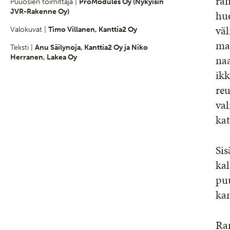
ran
Puuosien toimittaja |
ProModules Oy (Nykyisin
JVR-Rakenne Oy)
huo
väl
Valokuvat |
Timo Villanen, Kanttia2 Oy
ma
Teksti |
Anu Säilynoja, Kanttia2 Oy ja Niko
naa
Herranen, Lakea Oy
ikk
reu
val
kat
Sis
ka
puu
ka
Ra