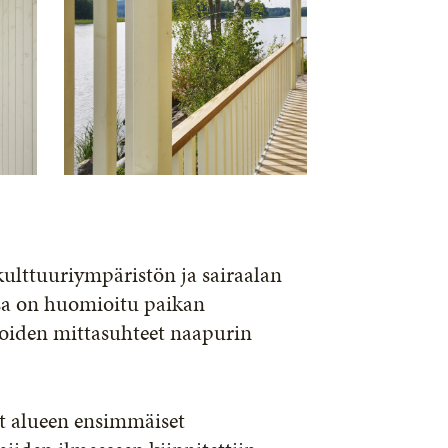
ulttuuriympäristön ja sairaalan
ssa on huomioitu paikan
unoiden mittasuhteet naapurin
at alueen ensimmäiset