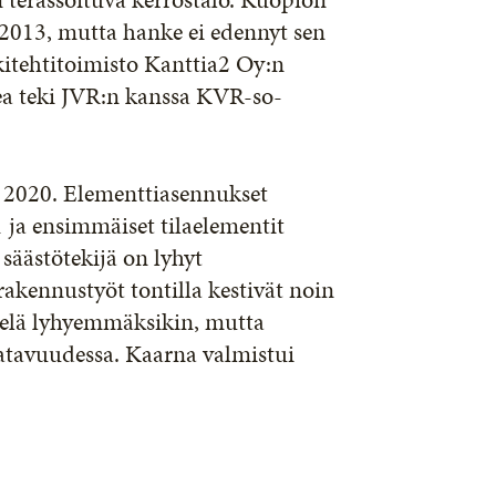
 2013, mutta hanke ei edennyt sen
itehtitoimisto Kanttia2 Oy:n
ea teki JVR:n kanssa KVR-so-
a 2020. Elementtiasennukset
1 ja ensimmäiset tilaelementit
säästötekijä on lyhyt
akennustyöt tontilla kestivät noin
ielä lyhyemmäksikin, mutta
aatavuudessa. Kaarna valmistui