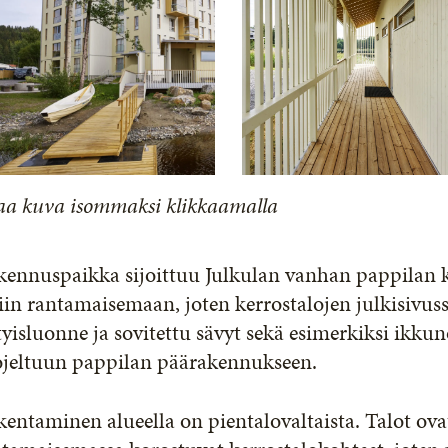
aa kuva isommaksi klikkaamalla
kennuspaikka sijoittuu Julkulan vanhan pappilan k
iin rantamaisemaan, joten kerrostalojen julkisivu
tyisluonne ja sovitettu sävyt sekä esimerkiksi ikk
ojeltuun pappilan päärakennukseen.
entaminen alueella on pientalovaltaista. Talot ov