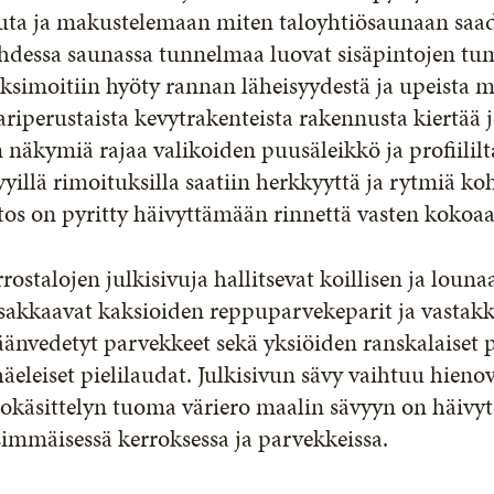
uta ja makustelemaan miten taloyhtiösaunaan saa
hdessa saunassa tunnelmaa luovat sisäpintojen tu
simoitiin hyöty rannan läheisyydestä ja upeista ma
ariperustaista kevytrakenteista rakennusta kiertää jo
 näkymiä rajaa valikoiden puusäleikkö ja profiililt
yillä rimoituksilla saatiin herkkyyttä ja rytmiä 
tos on pyritty häivyttämään rinnettä vasten koko
rostalojen julkisivuja hallitsevat koillisen ja loun
sakkaavat kaksioiden reppuparvekeparit ja vastak
äänvedetyt parvekkeet sekä yksiöiden ranskalaiset 
äeleiset pielilaudat. Julkisivun sävy vaihtuu hienova
okäsittelyn tuoma väriero maalin sävyyn on häivyte
immäisessä kerroksessa ja parvekkeissa.