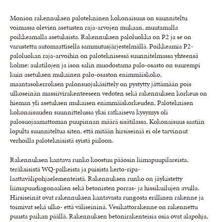
Monion rakennuksen palotekninen kokonaisuus on suunniteltu
voimassa olevien asetusten raja-arvojen mukaan, muutamalla
poikkeamalla asetuksista. Rakennuksen paloluokka on P2 ja se on
varustettu automaattisella sammutusjärjestelmällä. Poikkeamia P2-
paloluokan raja-arvoihin on paloteknisessä suunnitelmassa yhteensä
kolme: aulatilojen ja ison salin muodostama palo-osasto on suurempi
kuin asetuksen mukainen palo-osaston enimmäiskoko,
maantasokerroksen palonsuojakäsittely on pystytty jättämään pois
ulkoseinän massiivirakenteeseen vedoten sekä rakennuksen korkeus on
hieman yli asetuksen mukaisen enimmäiskorkeuden. Paloteknisen
kokonaisuuden suunnittelussa yksi ratkaiseva kysymys oli
palosuojaamattoman puupinnan määrä sisätilassa. Kokonaisuus saatiin
lopulta suunniteltua siten, että mitään hirsiseiniä ei ole tarvinnut
verhoilla paloteknisistä syistä piiloon.
Rakennuksen kantava runko koostuu pääosin liimapuupilareista,
teräksisistä WQ-palkeista ja puisista kerto-ripa-
laattavälipohjaelementeistä. Rakennuksen runko on jäykistetty
liimapuudiagonaalien sekä betonisten porras- ja hissikuilujen avulla.
Hirsiseinät ovat rakennuksen kantavasta rungosta erillinen rakenne ja
toimivat sekä ulko- että väliseininä. Vesikattorakenne on rakennettu
puusta paikan päällä. Rakennuksen betonirakenteisia osia ovat alapohja,