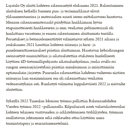
Lujatalo Oy aloitti kohteen rakennustyöt elokuussa 2021. Rakentamisen
aloituksen hetkellä Suomen puu- ja teräsmarkkinat olivat
ylikuumentuneina ja materiaalien saanti isossa mittakaavassa haastavaa.
Monion rakennusmateriaalit päädyttiin hankkimaan hyvin
etupainotteisesti hankkeeseen ja mm. vesikaton peltimateriaali oli
hankittuna varastossa jo ennen rakentamisen aloittamista tontilla.
Perustukset ja betonielementtityöt valmistuivat syksyn 2021 aikana ja
joulukuussa 2021 kasattiin kohteen sääsuoja ja hirsi- ja
puuelementtiasennukset päästiin aloittamaan. Haastavan hybridirungon
asennustyöt suunniteltiin ja aikataulutettiin etukäteen huolellisesti
käyttäen 4D-tietomallipohjaista aikatauluohjelmaa, jonka avulla eri
rungon asennusjärjestyksiä päästiin simuloimaan ja määrittämään
optimaalisin järjestys. Puurunko rakennettiin kahdessa vaiheessa siirtäen
sääsuojaa kun ensimmäinen osa oli rakennettuna vesikaton
vedeneristyksiin asti. Runkotyö valmistui loppukeväästä 2022 ja sisävaihe
aloitettiin.
Syksyllä 2022 Tuusulan Monion työmaa palkittiin Rakennuslehden
Vuoden työmaa 2022 –palkinnolla. Kilpailuraati nosti valintakriteereiksi
kohteen teknisen vaativuuden ja arkkitehtonisen tyylikkyyden, työmaan
osallistavan johtamisen sekä rohkeuden ottaa käyttöön uusia
toimintatapoja ja seurantamenetelmiä.