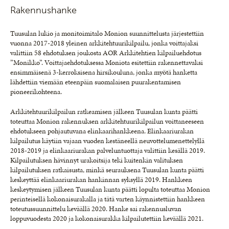
Rakennushanke
Tuusulan lukio ja monitoimitalo Monion suunnittelusta järjestettiin
vuonna 2017-2018 yleinen arkkitehtuurikilpailu, jonka voittajaksi
valittiin 58 ehdotuksen joukosta AOR Arkkitehtien kilpailuehdotus
”Monikko”. Voittajaehdotuksessa Moniota esitettiin rakennettavaksi
ensimmäisenä 3-kerroksisena hirsikouluna, jonka myötä hanketta
lähdettiin viemään eteenpäin suomalaisen puurakentamisen
pioneerikohteena.
Arkkitehtuurikilpailun ratkeamisen jälkeen Tuusulan kunta päätti
toteuttaa Monion rakennuksen arkkitehtuurikilpailun voittaneeseen
ehdotukseen pohjautuvana elinkaarihankkeena. Elinkaariurakan
kilpailutus käytiin vajaan vuoden kestäneellä neuvottelumenettelyllä
2018-2019 ja elinkaariurakan palveluntuottaja valittiin kesällä 2019.
Kilpailutuksen hävinnyt urakoitsija teki kuitenkin valituksen
kilpailutuksen ratkaisusta, minkä seurauksena Tuusulan kunta päätti
keskeyttää elinkaariurakan hankinnan syksyllä 2019. Hankkeen
keskeytymisen jälkeen Tuusulan kunta päätti lopulta toteuttaa Monion
perinteisellä kokonaisurakalla ja tätä varten käynnistettiin hankkeen
toteutussuunnittelu keväällä 2020. Hanke sai rakennusluvan
loppuvuodesta 2020 ja kokonaisurakka kilpailutettiin keväällä 2021.