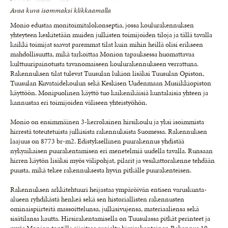
Avaa kuva isommaksi klikkaamalla
Monio edustaa monitoimitalokonseptia, jossa koulurakennuksen
yhteyteen keskitetään muiden julkisten toimijoiden tiloja ja tällä tavalla
kaikki toimijat saavat paremmat tilat kuin mihin heillä olisi erikseen
mahdollisuutta, mikä tarkoittaa Monion tapauksessa huomattavaa
kulttuuripainotusta tavanomaiseen koulurakennukseen verrattuna.
Rakennuksen tilat tulevat Tuusulan lukion lisäksi Tuusulan Opiston,
Tuusulan Kuvataidekoulun sekä Keskisen Uudenmaan Musiikkiopiston
käyttöön. Monipuolinen käyttö tuo kaikenikäisiä kuntalaisia yhteen ja
kannustaa eri toimijoiden väliseen yhteistyöhön.
Monio on ensimmäinen 3-kerroksinen hirsikoulu ja yksi isoimmista
hirrestä toteutetuista julkisista rakennuksista Suomessa. Rakennuksen
laajuus on 8773 br-m2. Edistyksellinen puurakennus yhdistää
nykyaikaisen puurakentamisen eri menetelmiä uudella tavalla. Runsaan
hirren käytön lisäksi myös välipohjat, pilarit ja vesikattorakenne tehdään
puusta, mikä tekee rakennuksesta hyvin pitkälle puurakenteisen.
Rakennuksen arkkitehtuuri heijastaa ympäröivän entisen varuskunta-
alueen ryhdikästä henkeä sekä sen historiallisten rakennusten
ominaispiirteitä massoittelunsa, julkisivujensa, materiaaliensa sekä
sisätilansa kautta. Hirsirakentamisella on Tuusulassa pitkät perinteet ja