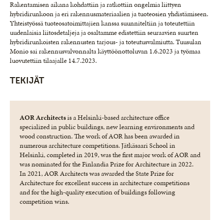
Rakentamisen aikana kohdattiin ja ratkottiin ongelmia liittyen
hybridirunkoon ja eri rakennusmateriaalien ja tuoteosien yhdistämiseen.
Yhteistyössä tuoteosatoimittajien kanssa suunniteltiin ja toteutettiin
uudenlaisia liitosdetaljeja ja osaltamme edistettiin seuraavien suurten
hybridirunkoisten rakennusten tarjous- ja toteutusvalmiutta. Tuusulan
Monio sai rakennusvalvonnalta käyttöönottoluvan 1.6.2023 ja työmaa
luovutettiin tilaajalle 14.7.2023.
TEKIJÄT
AOR Architects
is a Helsinki-based architecture office
specialized in public buildings, new learning environments and
wood construction. The work of AOR has been awarded in
numerous architecture competitions. Jätkäsaari School in
Helsinki, completed in 2019, was the first major work of AOR and
was nominated for the Finlandia Prize for Architecture in 2022.
In 2021, AOR Architects was awarded the State Prize for
Architecture for excellent success in architecture competitions
and for the high-quality execution of buildings following
competition wins.