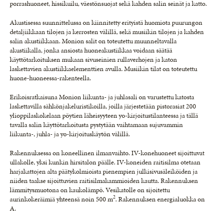
porrashuoneet, hissikuilu, väestönsuojat sekä kahden salin seinät ja katto.
Akustisessa suunnittelussa on kiinnitetty erityistä huomiota puurungon
detaljiikkaan tilojen ja kerrosten välillä, sekä musiikin tilojen ja kahden
salin akustiikkaan. Monion salit on toteutettu muunneltavalla
akustiikalla, jonka ansiosta huoneakustiikkaa voidaan säätää
käyttötarkoituksen mukaan sivuseinien rullaverhojen ja katon
laskettavien akustiikkaelementtien avulla. Musiikin tilat on toteutettu
huone-huoneessa-rakenteella.
Erikoisratkaisuna Monion liikunta- ja juhlasali on varustettu katosta
laskettavilla sähkönjakeluristikoilla, joilla järjestetään pistorasiat 200
ylioppilaskokelaan pöytien läheisyyteen yo-kirjoitustilanteessa ja tällä
tavalla salin käyttötarkoitusta pystytään vaihtamaan sujuvammin
liikunta-, juhla- ja yo-kirjoituskäytön välillä.
Rakennuksessa on koneellinen ilmanvaihto. IV-konehuoneet sijoittuvat
ullakolle, yksi kunkin hirsitalon päälle. IV-koneiden raitisilma otetaan
harjakattojen alta päätykolmioista pienempien julkisivusäleiköiden ja
niiden taakse sijoittuvien raitisilmakammioiden kautta. Rakennuksen
lämmitysmuotona on kaukolämpö. Vesikatolle on sijoitettu
2
aurinkokeräimiä yhteensä noin 500 m
. Rakennuksen energialuokka on
A.