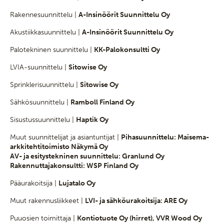
Rakennesuunnittelu |
A-Insinöörit Suunnittelu Oy
Akustiikkasuunnittelu |
A-Insinöörit Suunnittelu Oy
Palotekninen suunnittelu |
KK-Palokonsultti Oy
LVIA-suunnittelu |
Sitowise Oy
Sprinklerisuunnittelu |
Sitowise Oy
Sähkösuunnittelu |
Ramboll Finland Oy
Sisustussuunnittelu |
Haptik Oy
Muut suunnittelijat ja asiantuntijat |
Pihasuunnittelu: Maisema-
arkkitehtitoimisto Näkymä Oy
AV- ja esitystekninen suunnittelu: Granlund Oy
Rakennuttajakonsultti: WSP Finland Oy
Pääurakoitsija |
Lujatalo Oy
Muut rakennusliikkeet |
LVI- ja sähköurakoitsija: ARE Oy
Puuosien toimittaja |
Kontiotuote Oy (hirret), VVR Wood Oy