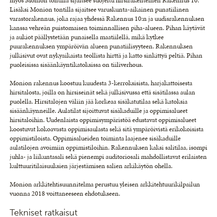
myös Monion tontilla sijaitsee suojeltu hirsirakenteinen Rakennus 10.
Lisäksi Monion tontilla sijaitsee varuskunta-aikainen punatiilinen
varastorakennus, joka rajaa yhdessä Rakennus 10:n ja uudisrakennuksen
kanssa vehreän puistomaisen toiminnallisen piha-alueen. Pihan käytävät
ja aukiot päällystetään punaisella maatiilellä, mikä kytkee
puurakennuksen ympäröivän alueen punatiilisyyteen. Rakennuksen
julkisivut ovat nykyaikaista teollista hirttä ja katto sinkittyä peltiä. Pihan
puoleisissa sisäänkäyntikatoksissa on tiiliverhous.
Monion rakennus koostuu kuudesta 3-kerroksisista, harjakattoisesta
hirsitalosta, joilla on hirsiseinät sekä julkisivussa että sisätilassa aulan
puolella. Hirsitalojen väliin jää korkeaa sisäkatutilaa sekä katoksia
sisäänkäynneille. Aulatilat sijoittuvat sisäkaduille ja oppimisalueet
hirsitaloihin. Uudenlaista oppimisympäristöä edustavat oppimisalueet
koostuvat kokoavasta oppimisaulasta sekä sitä ympäröivistä erikokoisista
oppimistiloista. Oppimisalueiden toiminta laajenee sisäkaduille
aulatilojen avoimiin oppimistiloihin. Rakennuksen kaksi salitilaa, isompi
juhla- ja liikuntasali sekä pienempi auditoriosali mahdollistavat erilaisten
kulttuuritilaisuuksien järjestämisen salien arkikäytön ohella.
Monion arkkitehtisuunnitelma perustuu yleisen arkkitehtuurikilpailun
vuonna 2018 voittaneeseen ehdotukseen.
Tekniset ratkaisut