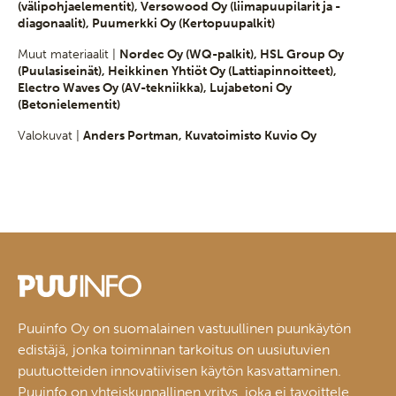
(välipohjaelementit), Versowood Oy (liimapuupilarit ja -
diagonaalit), Puumerkki Oy (Kertopuupalkit)
Muut materiaalit |
Nordec Oy (WQ-palkit), HSL Group Oy
(Puulasiseinät), Heikkinen Yhtiöt Oy (Lattiapinnoitteet),
Electro Waves Oy (AV-tekniikka), Lujabetoni Oy
(Betonielementit)
Valokuvat |
Anders Portman, Kuvatoimisto Kuvio Oy
Puuinfo Oy on suomalainen vastuullinen puunkäytön
edistäjä, jonka toiminnan tarkoitus on uusiutuvien
puutuotteiden innovatiivisen käytön kasvattaminen.
Puuinfo on yhteiskunnallinen yritys, joka ei tavoittele