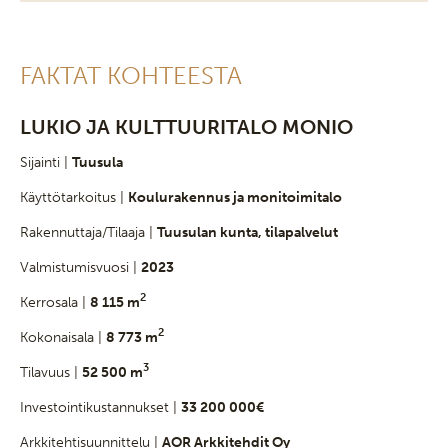
FAKTAT KOHTEESTA
LUKIO JA KULTTUURITALO MONIO
Sijainti |
Tuusula
Käyttötarkoitus |
Koulurakennus ja monitoimitalo
Rakennuttaja/Tilaaja |
Tuusulan kunta, tilapalvelut
Valmistumisvuosi |
2023
2
Kerrosala |
8 115 m
2
Kokonaisala |
8 773 m
3
Tilavuus |
52 500 m
Investointikustannukset |
33 200 000€
Arkkitehtisuunnittelu |
AOR Arkkitehdit Oy