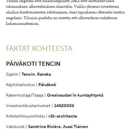
Toinen ongelma ovat saksanampiaiset, jotka ovat asuttaneet koko
rakennuksen ulkoverhouksen ilmavälin. Vaikka yleisenä tavoitteena
olisikin biodiversiteetin edistäminen, tässä tapauksessa yhteiselo tuottaa
ongelmia. Tilaajan puolelta on esitetty, että ulkoverhous vaihdetaan
kokonaisuudessaan.
FAKTAT KOHTEESTA
PÄIVÄKOTI TENCIN
Sijainti |
Tencin, Ranska
Käyttötarkoitus |
Päiväkoti
Rakennuttaja/Tilaaja |
Gresivaudan'in kuntayhtymä
Investointikustannukset |
1462000€
Arkkitehtisuunnittelu |
r2k-architecte
Valokuvat |
Sandrine Rivière, Jussi Tiainen