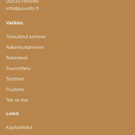
00530 Helsinki
info@puuinfo.fi
Valikko
Toteutetut kohteet
Rakennuttaminen
Rakenteet
Suunnittelu
Tuotteet
Puutieto
Tee se itse
Linkit
Käyttöehdot