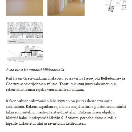
Avaa kuva isommaksi klikkaamalla
Paikka on Gresivaudanin laaksossa, jossa virtaa Isere-joki Belledonne- ja
Chartreuse vuorijonojen välissä. Tontti rajautuu juuri rakennetun ja
rakentamattoman rajalle vuorenrinteen alkuun.
Rakennuksen välittömään läheisyyteen on juuri rakennettu uusia
asuintaloja. Rakennuspaikan rajalla on suojeltu linna puistoineen, minkä
takia suunnitelmat vaativat erityiskäsittelyn. Rakennuksen ohjelma
käsittää kaksi lapsiryhmää iältään 0–3 vuotta, perhehoidossa oleville
lapsille tarkoitetut tilat ja ravintolan keittiöineen.