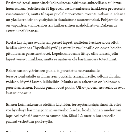
Ensimmäisessä suunnittelukokouksessa esitimme suhteellisen suljettua
huonesarjaa (edellisestä St Egreve’n vastaavanlaisen hankkeen prosessista
viisastuneina), mutta tilaajan puolelta toivottiin avointa ratkaisua. Ideana
on yksikerroksinen yksityistalo skaalattuna suuremmaksi. Pohjaratkaisu
on vapaiden, vaihtoehtoisten kulkureittien mahdollistava. Rakennus
avautuu paikkaansa.
Koska käyttäjinä ovat hyvin pienet lapset, ajattelun keskiössä on ollut
heidän aistiensa ”hyväksikäyttö” ja mittakaava: lapsille on omat, heidän
pituuteensa perustuvat ovet. Lepohuoneosaan liittyy ulkoterassi, jolla
lapset voisivat nukkua, mutta se ajatus ei ole käytännössä toteutunut.
Rakennus on ylärinteen puolelta perustettu maavaraiselle
teräsbetonilaatalle ja alarinteen puolelta teräspilareille, jolloin alatilaa
voidaan käyttää lasten leikkeihin. Muulta osin rakennus on kokonaan
puurakenteinen. Kaikki pinnat ovat puuta. Ulko- ja osin sisäverhous ovat
kastanjapaanua.
Ennen kuin rakennus otettiin käyttöön, terveystarkastaja ilmoitti, ettei
voi hyväksyä kastanjapaanua sisäverhoukseksi, koska hänen mielestään
lapsi voi työntää sormensa saumoihin. Siksi 1,2 metrin korkeudelle
paanut verhottiin puulevyllä.