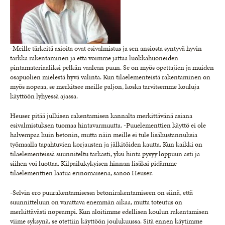
-Meille tärkeitä asioita ovat esivalmistus ja sen ansiosta syntyvä hyvin
tarkka rakentaminen ja että voimme jättää luokkahuoneiden
pintamateriaaliksi pelkän vaalean puun. Se on myös opettajien ja muiden
osapuolien mielestä hyvä valinta. Kun tilaelementeistä rakentaminen on
myös nopeaa, se merkitsee meille paljon, koska tarvitsemme kouluja
käyttöön lyhyessä ajassa.
Heuser pitää julkisen rakentamisen kannalta merkittävänä asiana
esivalmistuksen tuomaa hintavarmuutta. -Puuelementtien käyttö ei ole
halvempaa kuin betonin, mutta näin meille ei tule lisäkustannuksia
työmaalla tapahtuvien korjausten ja jälkitöiden kautta. Kun kaikki on
tilaelementeissä suunniteltu tarkasti, yksi hinta pysyy loppuun asti ja
siihen voi luottaa. Kilpailukykyisen hinnan lisäksi pidämme
tilaelementtien laatua erinomaisena, sanoo Heuser.
-Selvin ero puurakentamisessa betonirakentamiseen on siinä, että
suunnitteluun on varattava enemmän aikaa, mutta toteutus on
merkittävästi nopeampi. Kun aloitimme edellisen koulun rakentamisen
viime syksynä, se otettiin käyttöön joulukuussa. Sitä ennen käytimme