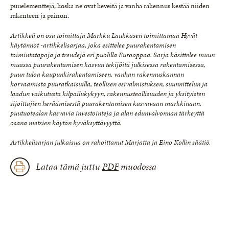
puuelementtejä, koska ne ovat keveitä ja vanha rakennus kestää niiden
rakenteen ja painon.
Artikkeli on osa toimittaja Markku Laukkasen toimittamaa Hyvät
käytännöt -artikkelisarjaa, joka esittelee puurakentamisen
toimintatapoja ja trendejä eri puolilla Eurooppaa. Sarja käsittelee muun
muassa puurakentamisen kasvun tekijöitä julkisessa rakentamisessa,
puun tuloa kaupunkirakentamiseen, vanhan rakennuskannan
korvaamista puuratkaisuilla, teollisen esivalmistuksen, suunnittelun ja
laadun vaikutusta kilpailukykyyn, rakennusteollisuuden ja yksityisten
sijoittajien heräämisestä puurakentamisen kasvavaan markkinaan,
puutuotealan kasvavia investointeja ja alan edunvalvonnan tärkeyttä
osana metsien käytön hyväksyttävyyttä.
Artikkelisarjan julkaisua on rahoittanut Marjatta ja Eino Kollin säätiö.
Lataa tämä juttu
PDF
muodossa