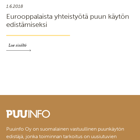
1.6.2018
Eurooppalaista yhteistyötä puun käytön
edistämiseksi
Lue sisältö
Puuinfo Oy on suomalainen vastuullinen puunkäytön
edistäjä, jonka toiminnan tarkoitus on uusiutuvien