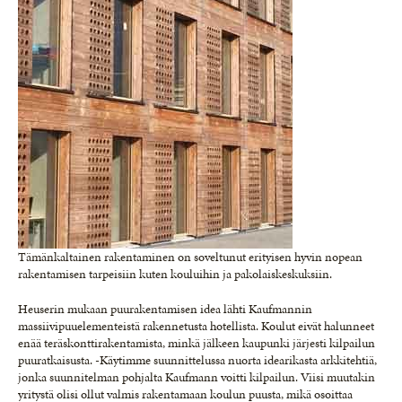
Tämänkaltainen rakentaminen on soveltunut erityisen hyvin nopean
rakentamisen tarpeisiin kuten kouluihin ja pakolaiskeskuksiin.
Heuserin mukaan puurakentamisen idea lähti Kaufmannin
massiivipuuelementeistä rakennetusta hotellista. Koulut eivät halunneet
enää teräskonttirakentamista, minkä jälkeen kaupunki järjesti kilpailun
puuratkaisusta. -Käytimme suunnittelussa nuorta idearikasta arkkitehtiä,
jonka suunnitelman pohjalta Kaufmann voitti kilpailun. Viisi muutakin
yritystä olisi ollut valmis rakentamaan koulun puusta, mikä osoittaa