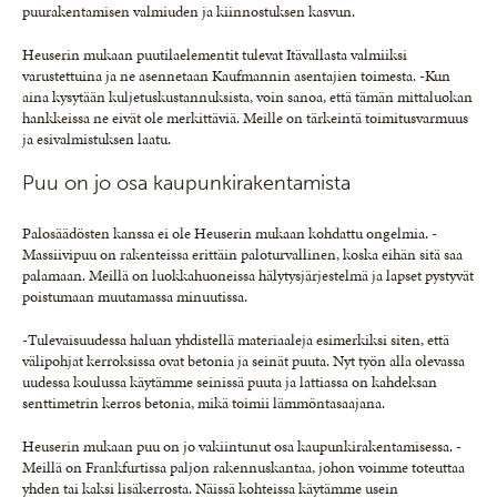
puurakentamisen valmiuden ja kiinnostuksen kasvun.
Heuserin mukaan puutilaelementit tulevat Itävallasta valmiiksi
varustettuina ja ne asennetaan Kaufmannin asentajien toimesta. -Kun
aina kysytään kuljetuskustannuksista, voin sanoa, että tämän mittaluokan
hankkeissa ne eivät ole merkittäviä. Meille on tärkeintä toimitusvarmuus
ja esivalmistuksen laatu.
Puu on jo osa kaupunkirakentamista
Palosäädösten kanssa ei ole Heuserin mukaan kohdattu ongelmia. -
Massiivipuu on rakenteissa erittäin paloturvallinen, koska eihän sitä saa
palamaan. Meillä on luokkahuoneissa hälytysjärjestelmä ja lapset pystyvät
poistumaan muutamassa minuutissa.
-Tulevaisuudessa haluan yhdistellä materiaaleja esimerkiksi siten, että
välipohjat kerroksissa ovat betonia ja seinät puuta. Nyt työn alla olevassa
uudessa koulussa käytämme seinissä puuta ja lattiassa on kahdeksan
senttimetrin kerros betonia, mikä toimii lämmöntasaajana.
Heuserin mukaan puu on jo vakiintunut osa kaupunkirakentamisessa. -
Meillä on Frankfurtissa paljon rakennuskantaa, johon voimme toteuttaa
yhden tai kaksi lisäkerrosta. Näissä kohteissa käytämme usein