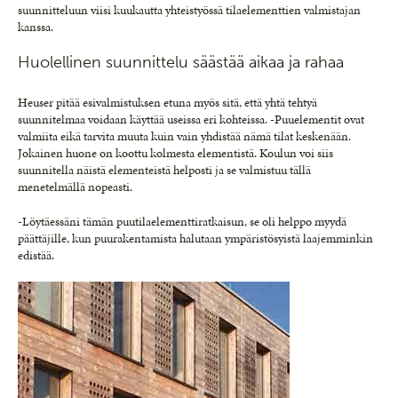
suunnitteluun viisi kuukautta yhteistyössä tilaelementtien valmistajan
kanssa.
Huolellinen suunnittelu säästää aikaa ja rahaa
Heuser pitää esivalmistuksen etuna myös sitä, että yhtä tehtyä
suunnitelmaa voidaan käyttää useissa eri kohteissa. -Puuelementit ovat
valmiita eikä tarvita muuta kuin vain yhdistää nämä tilat keskenään.
Jokainen huone on koottu kolmesta elementistä. Koulun voi siis
suunnitella näistä elementeistä helposti ja se valmistuu tällä
menetelmällä nopeasti.
-Löytäessäni tämän puutilaelementtiratkaisun, se oli helppo myydä
päättäjille, kun puurakentamista halutaan ympäristösyistä laajemminkin
edistää.