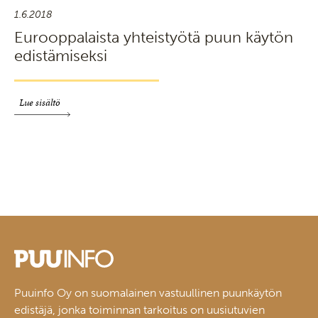
1.6.2018
Eurooppalaista yhteistyötä puun käytön
edistämiseksi
Lue sisältö
Puuinfo Oy on suomalainen vastuullinen puunkäytön
edistäjä, jonka toiminnan tarkoitus on uusiutuvien