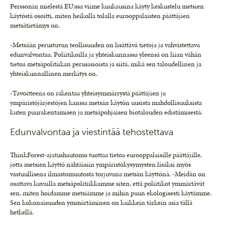
Perssonin mielestä EU:ssa viime kuukausina käyty keskustelu metsien
käytöstä osoitti, miten heikolla tolalla eurooppalaisten päättäjien
metsätietämys on.
-Metsään perustuvan teollisuuden on lisättävä tietoja ja vahvistettava
edunvalvontaa. Poliitikoilla ja yhteiskunnassa yleensä on liian vähän
tietoa metsäpolitiikan perusasioista ja siitä, mikä sen taloudellinen ja
yhteiskunnallinen merkitys on.
-Tavoitteena on rakentaa yhteisymmärrystä päättäjien ja
ympäristöjärjestöjen kanssa metsän käytön uusista mahdollisuuksista
kuten puurakentamisen ja metsäpohjaisen biotalouden edistämisestä.
Edunvalvontaa ja viestintää tehostettava
ThinkForest-ajatushautomo tuottaa tietoa eurooppalaisille päättäjille,
jotta metsien käyttö nähtäisiin ympäristökysymysten lisäksi myös
vastuullisena ilmastomuutosta torjuvana metsän käyttönä. -Meidän on
osattava kuvailla metsäpolitiikkamme siten, että poliitikot ymmärtävät
sen, miten hoidamme metsiämme ja mihin puun ekologisesti käytämme.
Sen kokonaisuuden ymmärtäminen on kaikkein tärkein asia tällä
hetkellä.