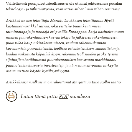
Valitettavasti puunjalostusteollisuus ei ole ottanut johtoasemaa puualan
teknologia- ja tutkimustyössä, vaan satsaa siihen liian vähän resursseja.
Artikkeli on osa toimittaja Markku Laukkasen toimittamaa Hyvät
käytännöt -artikkelisarjaa, joka esittelee puurakentamisen
toimintatapoja ja trendejä eri puolilla Eurooppaa. Sarja käsittelee muun
muassa puurakentamisen kasvun tekijöitä julkisessa rakentamisessa,
puun tuloa kaupunkirakentamiseen, vanhan rakennuskannan
korvaamista puuratkaisuilla, teollisen esivalmistuksen, suunnittelun ja
laadun vaikutusta kilpailukykyyn, rakennusteollisuuden ja yksityisten
sijoittajien heräämisestä puurakentamisen kasvavaan markkinaan,
puutuotealan kasvavia investointeja ja alan edunvalvonnan tärkeyttä
osana metsien käytön hyväksyttävyyttä.
Artikkelisarjan julkaisua on rahoittanut Marjatta ja Eino Kollin säätiö.
Lataa tämä juttu
PDF
muodossa