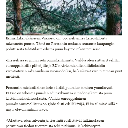
Esimerkiksi Skånessa, Växjössä on jopa neljännes kerrostaloista
rakennettu puusta. Tämä on Perssonin mukaan seurausta kaupungin
poliittisesta tahtotilasta edistää puun käyttöä rakentamisessa.
-Brysselissä ei ymmärretä puurakentamista. Vaikka olen yrittänyt selittää
eurooppalaisille päättäjille ja EU:n virkamiehille hiilidioksidin
varastoituvan rakennuksiin vuosisadoiksi, he käskevät vain pitämään puut
metsissä.
Perssonin mielestä ainoa keino lisätä puurakentamisen ymmärrystä
EU:ssa on tehostaa puualan edunvalvontaa ja tiedonjakamista puun
käytön mahdollisuuksista. -Vaikka eurooppalainen
puurakennusteollisuus on globaalisti edelläkävijä, EU:n silmissä sillä ei
näytä olevan mitään arvoa.
-Uskottava edunvalvonta ja viestintä edellyttävät tutkimukseen
perustuvan tiedon tuottamista sekä tutkimus- ja kehitystyötä.