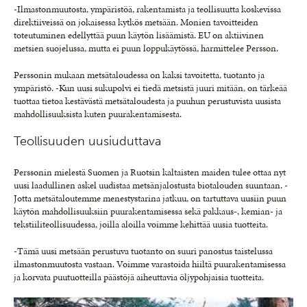
-Ilmastonmuutosta, ympäristöä, rakentamista ja teollisuutta koskevissa
direktiiveissä on jokaisessa kytkös metsään. Monien tavoitteiden
toteutuminen edellyttää puun käytön lisäämistä. EU on aktiivinen
metsien suojelussa, mutta ei puun loppukäytössä, harmittelee Persson.
Perssonin mukaan metsätaloudessa on kaksi tavoitetta, tuotanto ja
ympäristö. -Kun uusi sukupolvi ei tiedä metsistä juuri mitään, on tärkeää
tuottaa tietoa kestävästä metsätaloudesta ja puuhun perustuvista uusista
mahdollisuuksista kuten puurakentamisesta.
Teollisuuden uusiuduttava
Perssonin mielestä Suomen ja Ruotsin kaltaisten maiden tulee ottaa nyt
uusi laadullinen askel uudistaa metsänjalostusta biotalouden suuntaan. -
Jotta metsätaloutemme menestystarina jatkuu, on tartuttava uusiin puun
käytön mahdollisuuksiin puurakentamisessa sekä pakkaus-, kemian- ja
tekstiiliteollisuudessa, joilla aloilla voimme kehittää uusia tuotteita.
-Tämä uusi metsään perustuva tuotanto on suuri panostus taistelussa
ilmastonmuutosta vastaan. Voimme varastoida hiiltä puurakentamisessa
ja korvata puutuotteilla päästöjä aiheuttavia öljypohjaisia tuotteita.