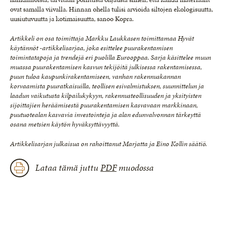
ovat samalla viivalla. Hinnan ohella tulisi arvioida siltojen ekologisuutta,
uusiutuvuutta ja kotimaisuutta, sanoo Kopra.
Artikkeli on osa toimittaja Markku Laukkasen toimittamaa Hyvät
käytännöt -artikkelisarjaa, joka esittelee puurakentamisen
toimintatapoja ja trendejä eri puolilla Eurooppaa. Sarja käsittelee muun
muassa puurakentamisen kasvun tekijöitä julkisessa rakentamisessa,
puun tuloa kaupunkirakentamiseen, vanhan rakennuskannan
korvaamista puuratkaisuilla, teollisen esivalmistuksen, suunnittelun ja
laadun vaikutusta kilpailukykyyn, rakennusteollisuuden ja yksityisten
sijoittajien heräämisestä puurakentamisen kasvavaan markkinaan,
puutuotealan kasvavia investointeja ja alan edunvalvonnan tärkeyttä
osana metsien käytön hyväksyttävyyttä.
Artikkelisarjan julkaisua on rahoittanut Marjatta ja Eino Kollin säätiö.
Lataa tämä juttu
PDF
muodossa