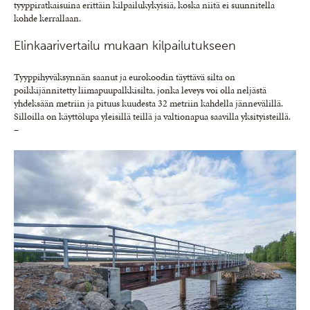
tyyppiratkaisuina erittäin kilpailukykyisiä, koska niitä ei suunnitella
kohde kerrallaan.
Elinkaarivertailu mukaan kilpailutukseen
Tyyppihyväksynnän saanut ja eurokoodin täyttävä silta on
poikkijännitetty liimapuupalkkisilta, jonka leveys voi olla neljästä
yhdeksään metriin ja pituus kuudesta 32 metriin kahdella jännevälillä.
Silloilla on käyttölupa yleisillä teillä ja valtionapua saavilla yksityisteillä.
–