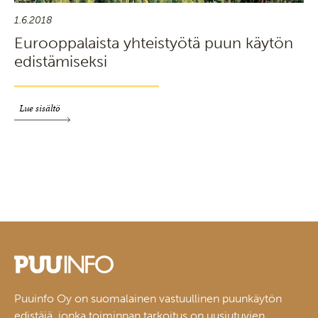
1.6.2018
Eurooppalaista yhteistyötä puun käytön
edistämiseksi
Lue sisältö
Puuinfo Oy on suomalainen vastuullinen puunkäytön
edistäjä, jonka toiminnan tarkoitus on uusiutuvien