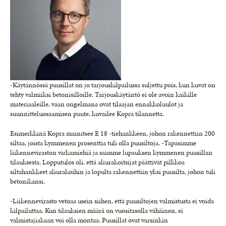
-Käytännössä puusillat on jo tarjouskilpailussa suljettu pois, kun kuvat on
tehty valmiiksi betonisilloille. Tarjouskäytäntö ei ole avoin kaikille
materiaaleille, vaan ongelmana ovat tilaajan ennakkoluulot ja
suunnitteluosaamisen puute, kuvailee Kopra tilannetta.
Esimerkkinä Kopra mainitsee E 18 -tiehankkeen, johon rakennettiin 200
siltaa, joista kymmenen prosenttia tuli olla puusiltoja. -Tapasimme
liikenneviraston virkamiehiä ja saimme lupauksen kymmenen puusillan
tilauksesta. Lopputulos oli, että aliurakoitsijat päättivät pilkkoa
siltahankkeet aliurakoihin ja lopulta rakennettiin yksi puusilta, johon tuli
betonikansi.
-Liikennevirasto vetoaa usein siihen, että puusiltojen valmistusta ei voida
kilpailuttaa. Kun tilauksien määrä on vuositasolla vähäinen, ei
valmistajiakaan voi olla montaa. Puusillat ovat varsinkin