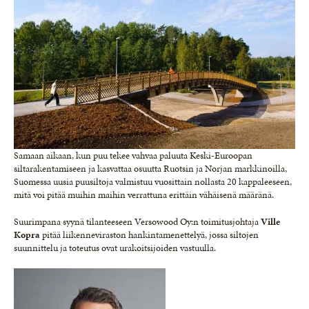
Samaan aikaan, kun puu tekee vahvaa paluuta Keski-Euroopan
siltarakentamiseen ja kasvattaa osuutta Ruotsin ja Norjan markkinoilla,
Suomessa uusia puusiltoja valmistuu vuosittain nollasta 20 kappaleeseen,
mitä voi pitää muihin maihin verrattuna erittäin vähäisenä määränä.
Suurimpana syynä tilanteeseen Versowood Oy:n toimitusjohtaja
Ville
Kopra
pitää liikenneviraston hankintamenettelyä, jossa siltojen
suunnittelu ja toteutus ovat urakoitsijoiden vastuulla.