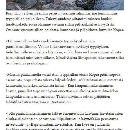
Kun tilaaja rakentaa sillan perustat asennusvalmiiksi, me toimitamme
tyyppisillan paikoilleen. Tulevaisuudessa siltatoimitukseen kuuluu
huoltopaketti, jossa otamme vastuun sillan pitkäaikaiskestävyydestä.
Otamme vastuuta sillan hoidosta, kunnossa ja ylläpidosta, kuvailee Kopra.
-Teimme paljon töitä saadaksemme tyyppihyväksynnän
puusiltamalliimme. Vaikka liikennevirasto hyväksyi tyypityksen,
tiehallinnolle se ei kelpaa käyttöön, vaikka kyse on hyvin suunnitellusta
ja teknisesti toimivasta sillasta. Massiivisesta liimapuusta rakennetut sillat
ovat kestäviä ja ekologisia.
-Massiivipuukannella varustetun tyyppisillan etuna Kopra pitää nopeaa
asennusta, nopeudesta tulevaa kilpailukykyä, arkkitehtonista ja esteettistä
kauneutta ja korkealuokkaista laatua. -Kun kaupunkirakentaminen
kasvaa, puusillat tarjoavat hyvän esteettisen ja ekologisen vaihtoehdon
kaupunkirakenteen ilmeeseen. Tähän tarvitaan vahvaa päättäjien
tahtotilaa kuten Norjassa ja Ruotsissa on.
-Jotta puusiltarakentaminen lähtee Suomessakin kasvuun, tarvitaan aitoa
elinkaarilaskentaan perustuvaa kilpailutusta ja käyttöikään perustuvaa
investointi- ja ylläpitokustannusvertailua. Kun kyse on julkisista
hankinnoista, tarvitaan poliittista ohjausta siihen, että kaikki materiaalit