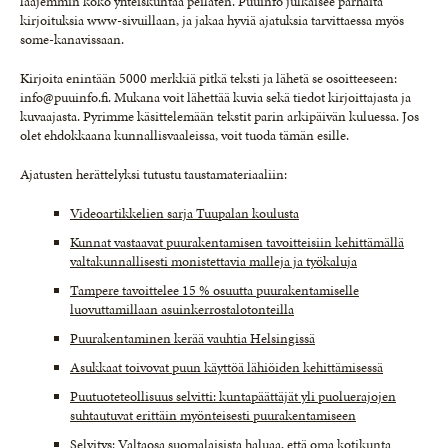
laajemmin koko yhteiskuntaa peilaten. Puuinfo julkaisee parhaita
kirjoituksia www-sivuillaan, ja jakaa hyviä ajatuksia tarvittaessa myös
some-kanavissaan.
Kirjoita enintään 5000 merkkiä pitkä teksti ja lähetä se osoitteeseen:
info@puuinfo.fi. Mukana voit lähettää kuvia sekä tiedot kirjoittajasta ja
kuvaajasta. Pyrimme käsittelemään tekstit parin arkipäivän kuluessa. Jos
olet ehdokkaana kunnallisvaaleissa, voit tuoda tämän esille.
Ajatusten herättelyksi tutustu taustamateriaaliin:
Videoartikkelien sarja Tuupalan koulusta
Kunnat vastaavat puurakentamisen tavoitteisiin kehittämällä
valtakunnallisesti monistettavia malleja ja työkaluja
Tampere tavoittelee 15 % osuutta puurakentamiselle
luovuttamillaan asuinkerrostalotonteilla
Puurakentaminen kerää vauhtia Helsingissä
Asukkaat toivovat puun käyttöä lähiöiden kehittämisessä
Puutuoteteollisuus selvitti: kuntapäättäjät yli puoluerajojen
suhtautuvat erittäin myönteisesti puurakentamiseen
Selvitys: Valtaosa suomalaisista haluaa, että oma kotikunta