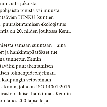
iin, että jokaista
npohjaista puusta vai muusta -
 tähtäävien HINKU-kuntien
n, puurakentamisen ekologisuus
ia on 20, niiden joukossa Kemi.
misesta samaan suuntaan – aina
et ja hankintapäätökset tue
kina tunnetun Kemin
ttäväksi puurakentamisen
misen toimenpideohjelman.
ia kaupungin vetovoiman
a kunta, jolla on ISO 14001:2015
viraston alaiset hankinnat. Kemiin
i lähes 200 lapselle ja