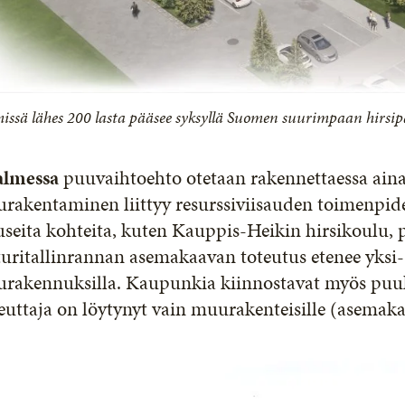
issä lähes 200 lasta pääsee syksyllä Suomen suurimpaan hirsi
salmessa
puuvaihtoehto otetaan rakennettaessa aina
urakentaminen liittyy resurssiviisauden toimenpi
useita kohteita, kuten Kauppis-Heikin hirsikoulu, p
uritallinrannan asemakaavan toteutus etenee yksi- 
rakennuksilla. Kaupunkia kiinnostavat myös puuke
euttaja on löytynyt vain muurakenteisille (asemak