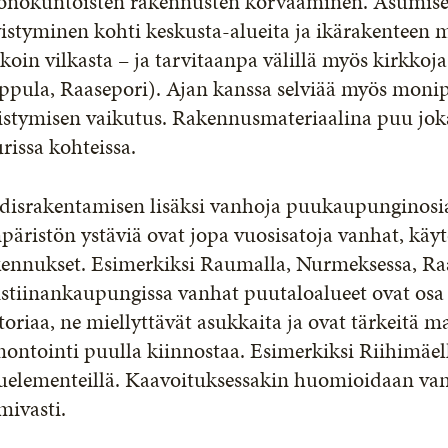
onokuntoisten rakennusten korvaaminen. Asumise
ivistyminen kohti keskusta-alueita ja ikärakentee
koin vilkasta – ja tarvitaanpa välillä myös kirkkoj
ppula, Raasepori). Ajan kanssa selviää myös moni
istymisen vaikutus. Rakennusmateriaalina puu jok
rissa kohteissa.
disrakentamisen lisäksi vanhoja puukaupunginosia
äristön ystäviä ovat jopa vuosisatoja vanhat, käyt
kennukset. Esimerkiksi Raumalla, Nurmeksessa, Ra
stiinankaupungissa vanhat puutaloalueet ovat osa 
toriaa, ne miellyttävät asukkaita ja ovat tärkeitä
ontointi puulla kiinnostaa. Esimerkiksi Riihimäell
uelementeillä. Kaavoituksessakin huomioidaan va
mivasti.