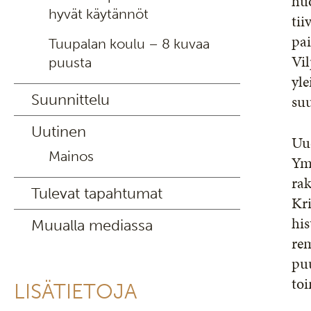
hu
hyvät käytännöt
ti
pai
Tuupalan koulu – 8 kuvaa
Vil
puusta
yle
Suunnittelu
suu
Uutinen
Uu
Mainos
Ymp
ra
Tulevat tapahtumat
Kri
his
Muualla mediassa
rem
pu
toi
LISÄTIETOJA