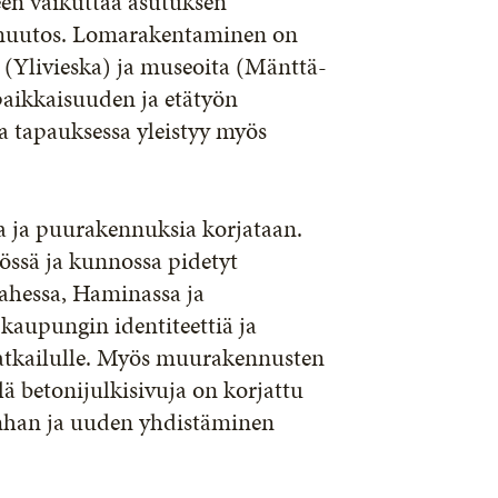
en vaikuttaa asutuksen
n muutos. Lomarakentaminen on
a (Ylivieska) ja museoita (Mänttä-
paikkaisuuden ja etätyön
a tapauksessa yleistyy myös
 ja puurakennuksia korjataan.
össä ja kunnossa pidetyt
ahessa, Haminassa ja
kaupungin identiteettiä ja
 matkailulle. Myös muurakennusten
ä betonijulkisivuja on korjattu
nhan ja uuden yhdistäminen