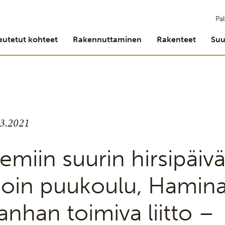
Pal
eutetut kohteet
Rakennuttaminen
Rakenteet
Suu
.3.2021
emiin suurin hirsipäivä
soin puukoulu, Hamin
anhan toimiva liitto –