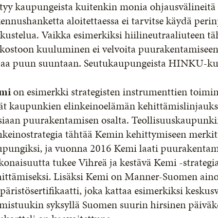
tyy kaupungeista kuitenkin monia ohjausvälineitä n
ennushanketta aloitettaessa ei tarvitse käydä peri
kustelua. Vaikka esimerkiksi hiilineutraaliuteen
rkostoon kuuluminen ei velvoita puurakentamisee
jaa puun suuntaan. Seutukaupungeista HINKU-kunt
mi
on esimerkki strategisten instrumenttien toimi
ät kaupunkien elinkeinoelämän kehittämislinjauks
isiaan puurakentamisen osalta. Teollisuuskaupun
inkeinostrategia tähtää Kemin kehittymiseen merki
upungiksi, ja vuonna 2016 Kemi laati puurakenta
konaisuutta tukee Vihreä ja kestävä Kemi -strateg
hittämiseksi. Lisäksi Kemi on Manner-Suomen aino
äristösertifikaatti, joka kattaa esimerkiksi keskus
mistuukin syksyllä Suomen suurin hirsinen päiväkot