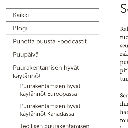
S
Kaikki
Blogi
Ra
tu
Puhetta puusta -podcastit
seu
rak
Puupäivä
puu
Puurakentamisen hyvät
pit
käytännöt
tun
Puurakentamisen hyvät
käytännöt Euroopassa
Seu
ihm
Puurakentamisen hyvät
ha
käytännöt Kanadassa
to
Teollisen puurakentamisen