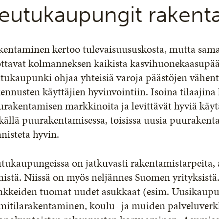
eutukaupungit rakent
kentaminen kertoo tulevaisuususkosta, mutta sama
ottavat kolmanneksen kaikista kasvihuonekaasupää
tukaupunki ohjaa yhteisiä varoja päästöjen vähent
ennusten käyttäjien hyvinvointiin. Isoina tilaajina
rakentamisen markkinoita ja levittävät hyviä käy
källä puurakentamisessa, toisissa uusia puurakent
nisteta hyvin.
tukaupungeissa on jatkuvasti rakentamistarpeita, 
istä. Niissä on myös neljännes Suomen yrityksistä. 
nkkeiden tuomat uudet asukkaat (esim. Uusikaupun
imitilarakentaminen, koulu- ja muiden palveluverk