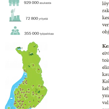
löy
rak
kes
ve
oh
Ke
eiv
to
el
ka
Ko
ke
ymp
val