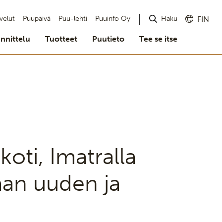
Haku
velut
Puupäivä
Puu-lehti
Puuinfo Oy
FIN
nnittelu
Tuotteet
Puutieto
Tee se itse
koti, Imatralla
aan uuden ja