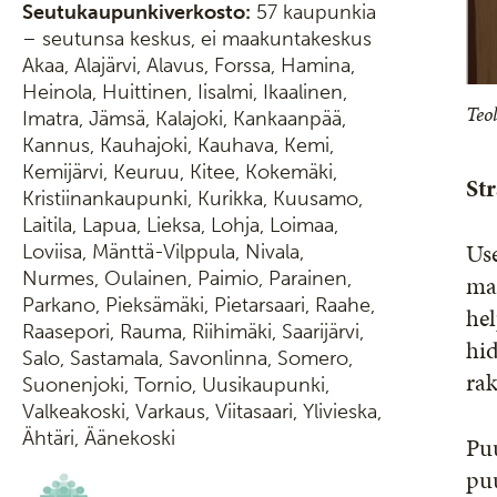
Seutukaupunkiverkosto:
57 kaupunkia
– seutunsa keskus, ei maakuntakeskus
Akaa, Alajärvi, Alavus, Forssa, Hamina,
Heinola, Huittinen, Iisalmi, Ikaalinen,
Teo
Imatra, Jämsä, Kalajoki, Kankaanpää,
Kannus, Kauhajoki, Kauhava, Kemi,
Kemijärvi, Keuruu, Kitee, Kokemäki,
St
Kristiinankaupunki, Kurikka, Kuusamo,
Laitila, Lapua, Lieksa, Lohja, Loimaa,
Us
Loviisa, Mänttä-Vilppula, Nivala,
Nurmes, Oulainen, Paimio, Parainen,
ma
Parkano, Pieksämäki, Pietarsaari, Raahe,
hel
Raasepori, Rauma, Riihimäki, Saarijärvi,
hi
Salo, Sastamala, Savonlinna, Somero,
rak
Suonenjoki, Tornio, Uusikaupunki,
Valkeakoski, Varkaus, Viitasaari, Ylivieska,
Ähtäri, Äänekoski
Puu
puu