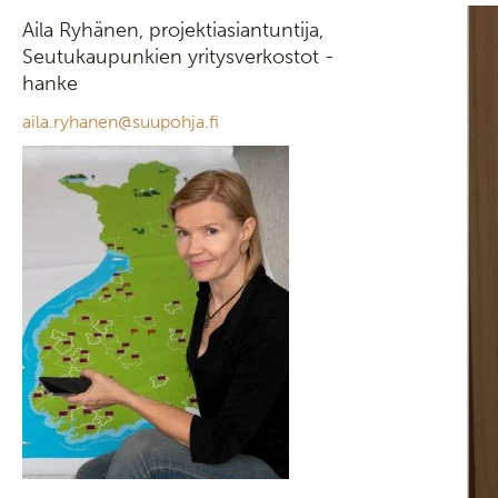
Aila Ryhänen, projektiasiantuntija,
Seutukaupunkien yritysverkostot -
hanke
aila.ryhanen@suupohja.fi