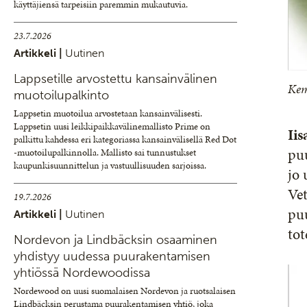
käyttäjiensä tarpeisiin paremmin mukautuvia.
23.7.2026
Artikkeli |
Uutinen
Lappsetille arvostettu kansainvälinen
Kem
muotoilupalkinto
Lappsetin muotoilua arvostetaan kansainvälisesti.
Lappsetin uusi leikkipaikkavälinemallisto Prime on
Ii
palkittu kahdessa eri kategoriassa kansainvälisellä Red Dot
pu
-muotoilupalkinnolla. Mallisto sai tunnustukset
kaupunkisuunnittelun ja vastuullisuuden sarjoissa.
jo 
Vet
19.7.2026
puu
Artikkeli |
Uutinen
tot
Nordevon ja Lindbäcksin osaaminen
yhdistyy uudessa puurakentamisen
yhtiössä Nordewoodissa
Nordewood on uusi suomalaisen Nordevon ja ruotsalaisen
Lindbäcksin perustama puurakentamisen yhtiö, joka