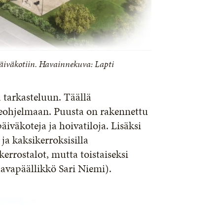
päiväkotiin. Havainnekuva: Lapti
 tarkasteluun. Täällä
deohjelmaan. Puusta on rakennettu
äiväkoteja ja hoivatiloja. Lisäksi
ja kaksikerroksisilla
rrostalot, mutta toistaiseksi
aavapäällikkö Sari Niemi).