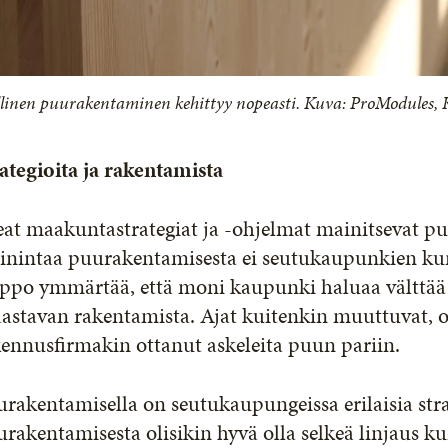
llinen puurakentaminen kehittyy nopeasti. Kuva: ProModules,
rategioita ja rakentamista
eat maakuntastrategiat ja -ohjelmat mainitsevat p
inintaa puurakentamisesta ei seutukaupunkien kunt
ppo ymmärtää, että moni kaupunki haluaa välttää ki
dastavan rakentamista. Ajat kuitenkin muuttuvat, 
ennusfirmakin ottanut askeleita puun pariin.
rakentamisella on seutukaupungeissa erilaisia str
rakentamisesta olisikin hyvä olla selkeä linjaus ku