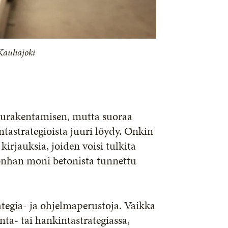
 Kauhajoki
uurakentamisen, mutta suoraa
astrategioista juuri löydy. Onkin
rjauksia, joiden voisi tulkita
onhan moni betonista tunnettu
ategia- ja ohjelmaperustoja. Vaikka
nta- tai hankintastrategiassa,