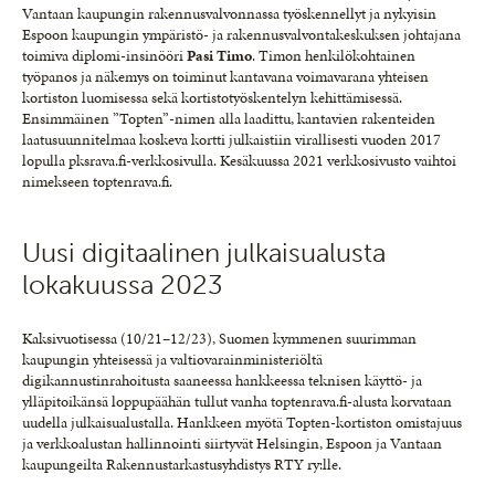
Vantaan kaupungin rakennusvalvonnassa työskennellyt ja nykyisin
Espoon kaupungin ympäristö- ja rakennusvalvontakeskuksen johtajana
toimiva diplomi-insinööri
Pasi Timo
. Timon henkilökohtainen
työpanos ja näkemys on toiminut kantavana voimavarana yhteisen
kortiston luomisessa sekä kortistotyöskentelyn kehittämisessä.
Ensimmäinen ”Topten”-nimen alla laadittu, kantavien rakenteiden
laatusuunnitelmaa koskeva kortti julkaistiin virallisesti vuoden 2017
lopulla pksrava.fi-verkkosivulla. Kesäkuussa 2021 verkkosivusto vaihtoi
nimekseen toptenrava.fi.
Uusi digitaalinen julkaisualusta
lokakuussa 2023
Kaksivuotisessa (10/21–12/23), Suomen kymmenen suurimman
kaupungin yhteisessä ja valtiovarainministeriöltä
digikannustinrahoitusta saaneessa hankkeessa teknisen käyttö- ja
ylläpitoikänsä loppupäähän tullut vanha toptenrava.fi-alusta korvataan
uudella julkaisualustalla. Hankkeen myötä Topten-kortiston omistajuus
ja verkkoalustan hallinnointi siirtyvät Helsingin, Espoon ja Vantaan
kaupungeilta Rakennustarkastusyhdistys RTY ry:lle.