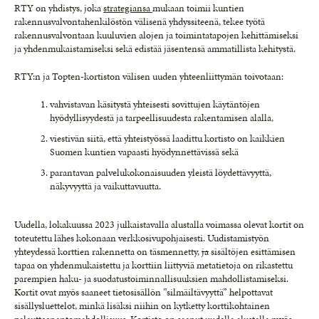
RTY on yhdistys, joka
strategiansa
mukaan toimii kuntien
rakennusvalvontahenkilöstön välisenä yhdyssiteenä, tekee työtä
rakennusvalvontaan kuuluvien alojen ja toimintatapojen kehittämiseksi
ja yhdenmukaistamiseksi sekä edistää jäsentensä ammatillista kehitystä.
RTY:n ja Topten-kortiston välisen uuden yhteenliittymän toivotaan:
vahvistavan käsitystä yhteisesti sovittujen käytäntöjen
hyödyllisyydestä ja tarpeellisuudesta rakentamisen alalla,
viestivän siitä, että yhteistyössä laadittu kortisto on kaikkien
Suomen kuntien vapaasti hyödynnettävissä sekä
parantavan palvelukokonaisuuden yleistä löydettävyyttä,
näkyvyyttä ja vaikuttavuutta.
Uudella, lokakuussa 2023 julkaistavalla alustalla voimassa olevat kortit on
toteutettu lähes kokonaan verkkosivupohjaisesti. Uudistamistyön
yhteydessä korttien rakennetta on täsmennetty,
ja
sisältöjen esittämisen
tapaa on yhdenmukaistettu ja korttiin liittyviä metatietoja on rikastettu
parempien haku- ja suodatustoiminnallisuuksien mahdollistamiseksi.
Kortit ovat myös saaneet tietosisällön ”silmäiltävyyttä” helpottavat
sisällysluettelot, minkä lisäksi niihin on kytketty korttikohtainen