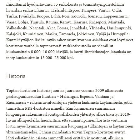
ilmoittanut hyödyntävänsä 35 erikokoista ja toimintaympäristöltään
hyvinkin erilaista kuntaa: Helsinki, Espoo, Tampere, Vantaa, Oulu,
Turku, Jyväskylä, Kuopio, Lahti, Pori, Kouvola, Joensuu, Lappeenranta,
Vaasa, Lohja, Tuusula, Rauma, Kerava, Kaarina, Raasepori, Mäntsälä,
Valkeakoski, Naantali, Akaa, Forssa, Janakkala, Ylivieska, Uusikaupunki,
Kalajoki, Kauniainen, Masku, Tammela, Jokioinen, Ypäjä ja Humppila.
Kuntakäyttäjien lisäksi myös rakennusvalvonnan asiakkaat ovat löytäneet
kortiston: vanhalla toptenrava.fi-verkkosivustolla on vieraillut
kuukausittain 8 000–10 000 kävijää, ja korttiliitetiedostojen latauksia on
tehty kuukausittain 15 000–25 000 kpl.
Historia
Topten-kortiston historia juontaa juurensa vuonna 2009 alkaneesta
pääkaupunkiseudun kuntien – Helsingin, Espoon, Vantaan ja
Kauniaisen – rakennusvalvontojen yhdessä laatimista käytännöistä, jotka
tunnettiin
PKS-kortiston nimellä
. Kun kymmenen suurimman
kaupungin rakennusvalvontapäälliköiden yhteistyö alkoi tiivistyä 2010-
luvun alkupuolella, huomattiin, että samantapainen kortisto voitaisiin
laatia myös kymmenen suurimman kaupungin tulkintojen ja käytäntöjen
yhtenäistämiseksi. Tämän mandaatin turvin Topten-kortiston syntyä
lähti edistämään asiasta ammatillisesti erittäin innostunut, alkujaan