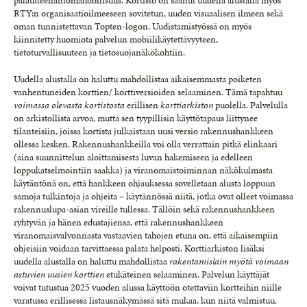
palautteenantomahdollisuus. Kortisto on saanut uudella alustalla myös
RTY:n organisaatioilmeeseen sovitetun, uuden visuaalisen ilmeen sekä
oman tunnistettavan Topten-logon. Uudistamistyössä on myös
kiinnitetty huomiota palvelun mobiilikäytettävyyteen,
tietoturvallisuuteen ja tietosuojanäkökohtiin.
Uudella alustalla on haluttu mahdollistaa aikaisemmasta poiketen
vanhentuneiden korttien/ korttiversioiden selaaminen. Tämä tapahtuu
voimassa olevasta kortistosta
erillisen
korttiarkiston
puolella. Palvelulla
on arkistollista arvoa, mutta sen tyypillisin käyttötapaus liittynee
tilanteisiin, joissa kortista julkaistaan uusi versio rakennushankkeen
ollessa kesken. Rakennushankkeilla voi olla verrattain pitkä elinkaari
(aina suunnittelun aloittamisesta luvan hakemiseen ja edelleen
loppukatselmointiin saakka) ja viranomaistoiminnan näkökulmasta
käytäntönä on, että hankkeen ohjauksessa sovelletaan alusta loppuun
samoja tulkintoja ja ohjeita – käytännössä niitä, jotka ovat olleet voimassa
rakennuslupa-asian vireille tullessa. Tällöin sekä rakennushankkeen
ryhtyvän ja hänen edustajiensa, että rakennushankkeen
viranomaisvalvonnasta vastaavien tahojen etuna on, että aikaisempiin
ohjeisiin voidaan tarvittaessa palata helposti. Korttiarkiston lisäksi
uudella alustalla on haluttu mahdollistaa
rakentamislain myötä voimaan
astuvien uusien korttien
etukäteinen selaaminen. Palvelun käyttäjät
voivat tutustua 2025 vuoden alussa käyttöön otettaviin kortteihin niille
varatussa erillisessä listausnäkymässä sitä mukaa, kun niitä valmistuu.