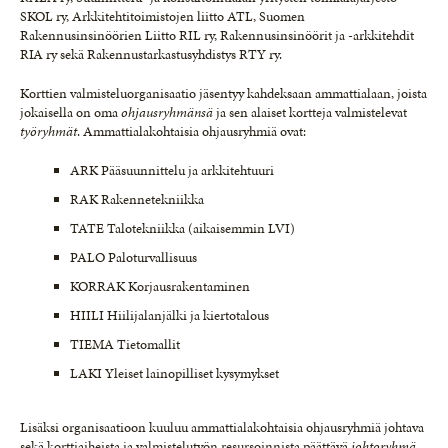
SKOL ry, Arkkitehtitoimistojen liitto ATL, Suomen
Rakennusinsinöörien Liitto RIL ry, Rakennusinsinöörit ja -arkkitehdit
RIA ry sekä Rakennustarkastusyhdistys RTY ry.
Korttien valmisteluorganisaatio jäsentyy kahdeksaan ammattialaan, joista
jokaisella on oma
ohjausryhmänsä
ja sen alaiset kortteja valmistelevat
työryhmät
. Ammattialakohtaisia ohjausryhmiä ovat:
ARK Pääsuunnittelu ja arkkitehtuuri
RAK Rakennetekniikka
TATE Talotekniikka (aikaisemmin LVI)
PALO Paloturvallisuus
KORRAK Korjausrakentaminen
HIILI Hiilijalanjälki ja kiertotalous
TIEMA Tietomallit
LAKI Yleiset lainopilliset kysymykset
Lisäksi organisaatioon kuuluu ammattialakohtaisia ohjausryhmiä johtava
sekä korttiaiheista ja valmistelutyön resursoinnista päättävä
johtoryhmä,