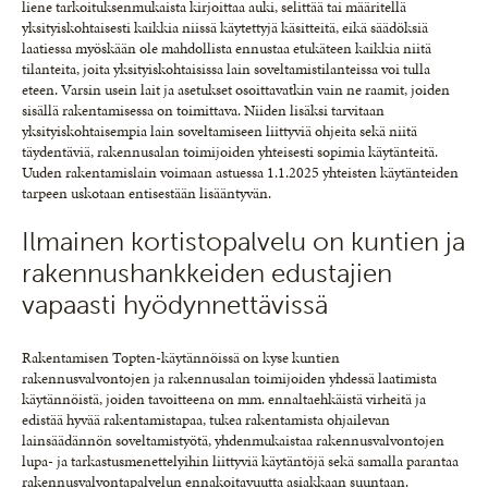
liene tarkoituksenmukaista kirjoittaa auki, selittää tai määritellä
yksityiskohtaisesti kaikkia niissä käytettyjä käsitteitä, eikä säädöksiä
laatiessa myöskään ole mahdollista ennustaa etukäteen kaikkia niitä
tilanteita, joita yksityiskohtaisissa lain soveltamistilanteissa voi tulla
eteen. Varsin usein lait ja asetukset osoittavatkin vain ne raamit, joiden
sisällä rakentamisessa on toimittava. Niiden lisäksi tarvitaan
yksityiskohtaisempia lain soveltamiseen liittyviä ohjeita sekä niitä
täydentäviä, rakennusalan toimijoiden yhteisesti sopimia käytänteitä.
Uuden rakentamislain voimaan astuessa 1.1.2025 yhteisten käytänteiden
tarpeen uskotaan entisestään lisääntyvän.
Ilmainen kortistopalvelu on kuntien ja
rakennushankkeiden edustajien
vapaasti hyödynnettävissä
Rakentamisen Topten-käytännöissä on kyse kuntien
rakennusvalvontojen ja rakennusalan toimijoiden yhdessä laatimista
käytännöistä, joiden tavoitteena on mm. ennaltaehkäistä virheitä ja
edistää hyvää rakentamistapaa, tukea rakentamista ohjailevan
lainsäädännön soveltamistyötä, yhdenmukaistaa rakennusvalvontojen
lupa- ja tarkastusmenettelyihin liittyviä käytäntöjä sekä samalla parantaa
rakennusvalvontapalvelun ennakoitavuutta asiakkaan suuntaan.