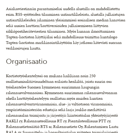
Asiakasviestinnän parantamiseksi uudella alustalla on mahdollistettu
esim. RSS-syötteiden tilaaminen uutisartikkeleista, alustalla julkaistujen
uutisartikkeleiden jakaminen yleisimmissä sosiaalisen median kanavissa
sekä uusien korttien/korttiversioiden julkaisemiseen liittyvien
sähköpostiheräteviestien tilaaminen. Myös kunnan ilmoittaminen
Topten-kortiston käyttäjäksi sekä mahdollisuus toimittaa kuntalogo
Topten-kortiston markkinointikäyttöön käy jatkossa kätevästi suoraan
verkkosivujen kautta.
Organisaatio
Kortistotyöskentelyssä on mukana kaikkiaan noin 250
osallistumisaktiivisuudeltaan erilaista henkilöä, joista suurin osa
työskentelee Suomen kymmenen suurimman kaupungin
rakennusvalvonnoissa. Kymmenen suurimman rakennusvalvonnan
ohella korttityöskentelyyn osallistuu myös muiden kuntien
rakennusvalvontaviranomaisia, alue- ja valtiotason viranomaisia,
ympäristöministeriön edustajia sekä laaja joukko merkittäviä
rakennusalan toimijoita ja järjestöjä: kiinteistöalan yhteistyöjärjestö
RAKLI ry, Rakennusteollisuus RT ry, Pientaloteollisuus PTT ry,
Rakennustietosäätiö RTS sr, Rakennustieto Oy, Rakentamisen Laatu
RALA ry, Suunnittelu- ja konsultointialan yritysten toimialajärjestö