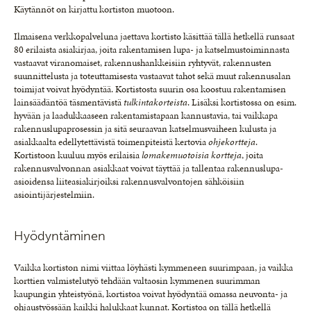
Käytännöt on kirjattu kortiston muotoon.
Ilmaisena verkkopalveluna jaettava kortisto käsittää tällä hetkellä runsaat
80 erilaista asiakirjaa, joita rakentamisen lupa- ja katselmustoiminnasta
vastaavat viranomaiset, rakennushankkeisiin ryhtyvät, rakennusten
suunnittelusta ja toteuttamisesta vastaavat tahot sekä muut rakennusalan
toimijat voivat hyödyntää. Kortistosta suurin osa koostuu rakentamisen
lainsäädäntöä täsmentävistä
tulkintakorteista
. Lisäksi kortistossa on esim.
hyvään ja laadukkaaseen rakentamistapaan kannustavia, tai vaikkapa
rakennuslupaprosessin ja sitä seuraavan katselmusvaiheen kulusta ja
asiakkaalta edellytettävistä toimenpiteistä kertovia
ohjekortteja
.
Kortistoon kuuluu myös erilaisia
lomakemuotoisia kortteja
, joita
rakennusvalvonnan asiakkaat voivat täyttää ja tallentaa rakennuslupa-
asioidensa liiteasiakirjoiksi rakennusvalvontojen sähköisiin
asiointijärjestelmiin.
Hyödyntäminen
Vaikka kortiston nimi viittaa löyhästi kymmeneen suurimpaan, ja vaikka
korttien valmistelutyö tehdään valtaosin kymmenen suurimman
kaupungin yhteistyönä, kortistoa voivat hyödyntää omassa neuvonta- ja
ohjaustyössään kaikki halukkaat kunnat. Kortistoa on tällä hetkellä