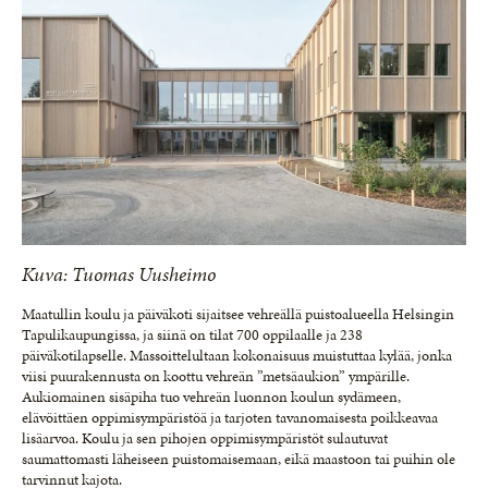
Kuva: Tuomas Uusheimo
Maatullin koulu ja päiväkoti sijaitsee vehreällä puistoalueella Helsingin
Tapulikaupungissa, ja siinä on tilat 700 oppilaalle ja 238
päiväkotilapselle. Massoittelultaan kokonaisuus muistuttaa kylää, jonka
viisi puurakennusta on koottu vehreän ”metsäaukion” ympärille.
Aukiomainen sisäpiha tuo vehreän luonnon koulun sydämeen,
elävöittäen oppimisympäristöä ja tarjoten tavanomaisesta poikkeavaa
lisäarvoa. Koulu ja sen pihojen oppimisympäristöt sulautuvat
saumattomasti läheiseen puistomaisemaan, eikä maastoon tai puihin ole
tarvinnut kajota.