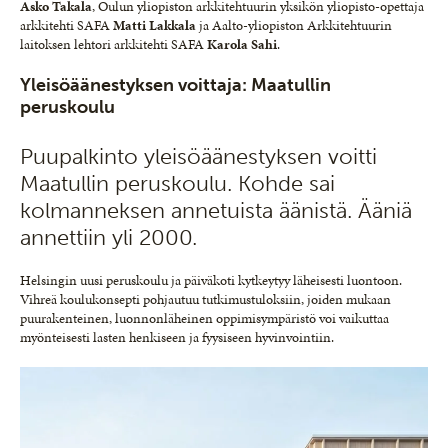
Asko
Takala
, Oulun yliopiston arkkitehtuurin yksikön yliopisto-opettaja
arkkitehti SAFA
Matti
Lakkala
ja Aalto-yliopiston Arkkitehtuurin
laitoksen lehtori arkkitehti SAFA
Karola
Sahi
.
Yleisöäänestyksen voittaja: Maatullin
peruskoulu
Puupalkinto yleisöäänestyksen voitti
Maatullin peruskoulu. Kohde sai
kolmanneksen annetuista äänistä. Ääniä
annettiin yli 2000.
Helsingin uusi peruskoulu ja päiväkoti kytkeytyy läheisesti luontoon.
Vihreä koulukonsepti pohjautuu tutkimustuloksiin, joiden mukaan
puurakenteinen, luonnonläheinen oppimisympäristö voi vaikuttaa
myönteisesti lasten henkiseen ja fyysiseen hyvinvointiin.