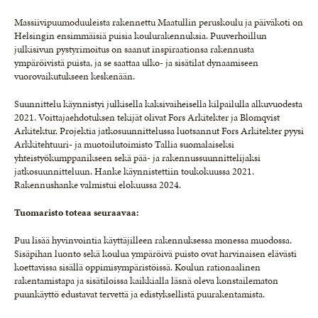
Massiivipuumoduuleista rakennettu Maatullin peruskoulu ja päiväkoti on
Helsingin ensimmäisiä puisia koulurakennuksia. Puuverhoillun
julkisivun pystyrimoitus on saanut inspiraationsa rakennusta
ympäröivistä puista, ja se saattaa ulko- ja sisätilat dynaamiseen
vuorovaikutukseen keskenään.
Suunnittelu käynnistyi julkisella kaksivaiheisella kilpailulla alkuvuodesta
2021. Voittajaehdotuksen tekijät olivat Fors Arkitekter ja Blomqvist
Arkitektur. Projektia jatkosuunnittelussa luotsannut Fors Arkitekter pyysi
Arkkitehtuuri- ja muotoilutoimisto Tallia suomalaiseksi
yhteistyökumppanikseen sekä pää- ja rakennussuunnittelijaksi
jatkosuunnitteluun. Hanke käynnistettiin toukokuussa 2021.
Rakennushanke valmistui elokuussa 2024.
Tuomaristo toteaa seuraavaa:
Puu lisää hyvinvointia käyttäjilleen rakennuksessa monessa muodossa.
Sisäpihan luonto sekä koulua ympäröivä puisto ovat harvinaisen elävästi
koettavissa sisällä oppimisympäristöissä. Koulun rationaalinen
rakentamistapa ja sisätiloissa kaikkialla läsnä oleva konstailematon
puunkäyttö edustavat tervettä ja edistyksellistä puurakentamista.