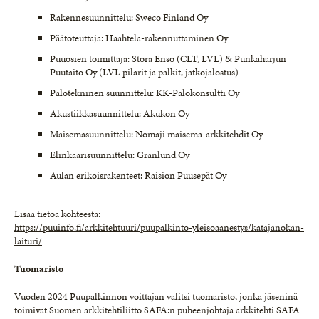
Rakennesuunnittelu: Sweco Finland Oy
Päätoteuttaja: Haahtela-rakennuttaminen Oy
Puuosien toimittaja: Stora Enso (CLT, LVL) & Punkaharjun
Puutaito Oy (LVL pilarit ja palkit, jatkojalostus)
Palotekninen suunnittelu: KK-Palokonsultti Oy
Akustiikkasuunnittelu: Akukon Oy
Maisemasuunnittelu: Nomaji maisema-arkkitehdit Oy
Elinkaarisuunnittelu: Granlund Oy
Aulan erikoisrakenteet: Raision Puusepät Oy
Lisää tietoa kohteesta:
https://puuinfo.fi/arkkitehtuuri/puupalkinto-yleisoaanestys/katajanokan-
laituri/
Tuomaristo
Vuoden 2024 Puupalkinnon voittajan valitsi tuomaristo, jonka jäseninä
toimivat Suomen arkkitehtiliitto SAFA:n puheenjohtaja arkkitehti SAFA