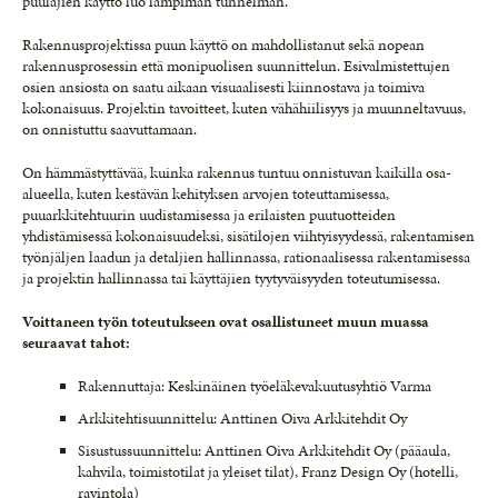
puulajien käyttö luo lämpimän tunnelman.
Rakennusprojektissa puun käyttö on mahdollistanut sekä nopean
rakennusprosessin että monipuolisen suunnittelun. Esivalmistettujen
osien ansiosta on saatu aikaan visuaalisesti kiinnostava ja toimiva
kokonaisuus. Projektin tavoitteet, kuten vähähiilisyys ja muunneltavuus,
on onnistuttu saavuttamaan.
On hämmästyttävää, kuinka rakennus tuntuu onnistuvan kaikilla osa-
alueella, kuten kestävän kehityksen arvojen toteuttamisessa,
puuarkkitehtuurin uudistamisessa ja erilaisten puutuotteiden
yhdistämisessä kokonaisuudeksi, sisätilojen viihtyisyydessä, rakentamisen
työnjäljen laadun ja detaljien hallinnassa, rationaalisessa rakentamisessa
ja projektin hallinnassa tai käyttäjien tyytyväisyyden toteutumisessa.
Voittaneen työn toteutukseen ovat osallistuneet muun muassa
seuraavat tahot:
Rakennuttaja: Keskinäinen työeläkevakuutusyhtiö Varma
Arkkitehtisuunnittelu: Anttinen Oiva Arkkitehdit Oy
Sisustussuunnittelu: Anttinen Oiva Arkkitehdit Oy (pääaula,
kahvila, toimistotilat ja yleiset tilat), Franz Design Oy (hotelli,
ravintola)