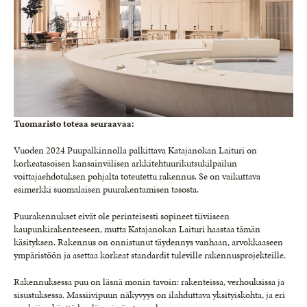
Tuomaristo toteaa seuraavaa:
Vuoden 2024 Puupalkinnolla palkittava Katajanokan Laituri on
korkeatasoisen kansainvälisen arkkitehtuurikutsukilpailun
voittajaehdotuksen pohjalta toteutettu rakennus. Se on vaikuttava
esimerkki suomalaisen puurakentamisen tasosta.
Puurakennukset eivät ole perinteisesti sopineet tiiviiseen
kaupunkirakenteeseen, mutta Katajanokan Laituri haastaa tämän
käsityksen. Rakennus on onnistunut täydennys vanhaan, arvokkaaseen
ympäristöön ja asettaa korkeat standardit tuleville rakennusprojekteille.
Rakennuksessa puu on läsnä monin tavoin: rakenteissa, verhouksissa ja
sisustuksessa. Massiivipuun näkyvyys on ilahduttava yksityiskohta, ja eri