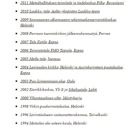
2011 Metsähallituksen toimitalo ja tiedekeskus Pilke, Rovaniemi
2010 Luukku -talo, Aalto-yliopiston Luukku-team
2009 Seurasaaren ulkomuseon rakennuskonservointikeskus,
Helsinki
2008 Porvoon tuomiokirkon jälleenrakennustyö, Porvoo
2007 Talo Kotilo, Espoo
2006 Toimistotalo FMO Tapiola, Espoo
2005 Metla-talo, Joensuu
2004 Laajasalon kirkko, Helsinki ja Aurinkorinteen puutaloalue,
Espoo
2003 Puu-Linnanmaan alue, Oulu
2002 Kierikkikeskus, Yli-Ii ja
Sibeliustalo, Lahti
2000 Vihantasalmen silta, Mäntyharju
1998 Viikin puukerrostaloalue, Helsinki
1996 Leirintäalueen vastaanottorakennus, Taivalkoski
1994 Metsolan ala-asteen koulu, Helsinki