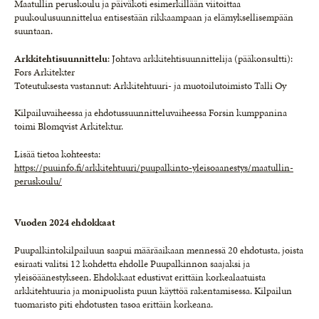
Maatullin peruskoulu ja päiväkoti esimerkillään viitoittaa
puukoulusuunnittelua entisestään rikkaampaan ja elämyksellisempään
suuntaan.
Arkkitehtisuunnittelu
: Johtava arkkitehtisuunnittelija (pääkonsultti):
Fors Arkitekter
Toteutuksesta vastannut: Arkkitehtuuri- ja muotoilutoimisto Talli Oy
Kilpailuvaiheessa ja ehdotussuunnitteluvaiheessa Forsin kumppanina
toimi Blomqvist Arkitektur.
Lisää tietoa kohteesta:
https://puuinfo.fi/arkkitehtuuri/puupalkinto-yleisoaanestys/maatullin-
peruskoulu/
Vuoden 2024 ehdokkaat
Puupalkintokilpailuun saapui määräaikaan mennessä 20 ehdotusta, joista
esiraati valitsi 12 kohdetta ehdolle Puupalkinnon saajaksi ja
yleisöäänestykseen. Ehdokkaat edustivat erittäin korkealaatuista
arkkitehtuuria ja monipuolista puun käyttöä rakentamisessa. Kilpailun
tuomaristo piti ehdotusten tasoa erittäin korkeana.