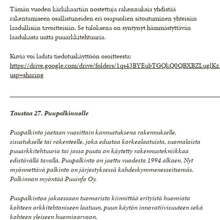
Tämän vuoden kärkikaartiin nostettuja rakennuksia yhdistää
rakentamiseen osallistuneiden eri osapuolien sitoutuminen yhteisiin
laadullisiin tavoitteisiin. Se tuloksena on syntynyt hämmästyttävän
laadukasta uutta puuarkkitehtuuria.
Kuvia voi ladata tiedotuskäyttöön osoitteesta:
https://drive.google.com/drive/folders/1qs43BYEubTGQkQ0QBXBZLugl
usp=sharing
_____________________________________________________________
Taustaa 27. Puupalkinnolle
Puupalkinto jaetaan vuosittain kannustuksena rakennukselle,
sisustukselle tai rakenteelle, joka edustaa korkealaatuista, suomalaista
puuarkkitehtuuria tai jossa puuta on käytetty rakennustekniikkaa
edistävällä tavalla. Puupalkinto on jaettu vuodesta 1994 alkaen. Nyt
myönnettävä palkinto on järjestyksessä kahdeskymmenesseitsemäs.
Palkinnon myöntää Puuinfo Oy.
Puupalkintoa jakaessaan tuomaristo kiinnittää erityistä huomiota
kohteen arkkitehtoniseen laatuun, puun käytön innovatiivisuuteen sekä
kohteen yleiseen huomioarvoon.