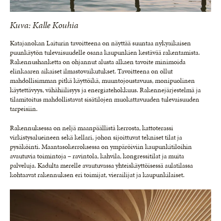
Kuva: Kalle Kouhia
Katajanokan Laiturin tavoitteena on näyttää suuntaa nykyaikaisen
puunkäytön tulevaisuudelle osana kaupunkien kestävää rakentamista.
Rakennushanketta on ohjannut alusta alkaen tavoite minimoida
elinkaaren aikaiset ilmastovaikutukset. Tavoitteena on ollut
mahdollisimman pitkä käyttöikä, muuntojoustavuus, monipuolinen
käytettävyys, vähähiilisyys ja energiatehokkuus. Rakennejärjestelmä ja
tilamitoitus mahdollistavat sisätilojen muokattavuuden tulevaisuuden
tarpeisiin.
Rakennuksessa on neljä maanpäällistä kerrosta, kattoterassi
virkistysalueineen sekä kellari, johon sijoittuvat tekniset tilat ja
pysäköinti. Maantasokerroksessa on ympäröiviin kaupunkitiloihin
avautuvia toimintoja – ravintola, kahvila, kongressitilat ja muita
palveluja. Kadulta merelle avautuvassa yhteiskäyttöisessä aulatilassa
kohtaavat rakennuksen eri toimijat, vierailijat ja kaupunkilaiset.