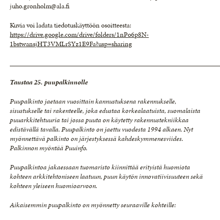
juho.gronholm@ala.fi
Kuvia voi ladata tiedotuskäyttöön osoitteesta:
https://drive.google.com/drive/folders/1nPo6p8N-
1bstwansjHT3VMLrSYz1E9Fa?usp=sharing
_____________________________________________________________
Taustaa 25. puupalkinnolle
Puupalkinto jaetaan vuosittain kannustuksena rakennukselle,
sisustukselle tai rakenteelle, joka edustaa korkealaatuista, suomalaista
puuarkkitehtuuria tai jossa puuta on käytetty rakennustekniikkaa
edistävällä tavalla. Puupalkinto on jaettu vuodesta 1994 alkaen. Nyt
myönnettävä palkinto on järjestyksessä kahdeskymmenesviides.
Palkinnon myöntää Puuinfo.
Puupalkintoa jakaessaan tuomaristo kiinnittää erityistä huomiota
kohteen arkkitehtoniseen laatuun, puun käytön innovatiivisuuteen sekä
kohteen yleiseen huomioarvoon.
Aikaisemmin puupalkinto on myönnetty seuraaville kohteille: