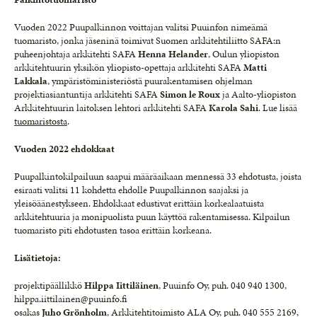
Vuoden 2022 Puupalkinnon voittajan valitsi Puuinfon nimeämä
tuomaristo, jonka jäseninä toimivat Suomen arkkitehtiliitto SAFA:n
puheenjohtaja arkkitehti SAFA
Henna
Helander
, Oulun yliopiston
arkkitehtuurin yksikön yliopisto-opettaja arkkitehti SAFA
Matti
Lakkala
, ympäristöministeriöstä puurakentamisen ohjelman
projektiasiantuntija arkkitehti SAFA
Simon
le Roux
ja Aalto-yliopiston
Arkkitehtuurin laitoksen lehtori arkkitehti SAFA
Karola
Sahi
. Lue lisää
tuomaristosta
.
Vuoden 2022 ehdokkaat
Puupalkintokilpailuun saapui määräaikaan mennessä 33 ehdotusta, joista
esiraati valitsi 11 kohdetta ehdolle Puupalkinnon saajaksi ja
yleisöäänestykseen. Ehdokkaat edustivat erittäin korkealaatuista
arkkitehtuuria ja monipuolista puun käyttöä rakentamisessa. Kilpailun
tuomaristo piti ehdotusten tasoa erittäin korkeana.
Lisätietoja:
projektipäällikkö
Hilppa Iittiläinen
, Puuinfo Oy, puh. 040 940 1300,
hilppa.iittilainen@puuinfo.fi
osakas
Juho Grönholm
, Arkkitehtitoimisto ALA Oy, puh. 040 555 2169,