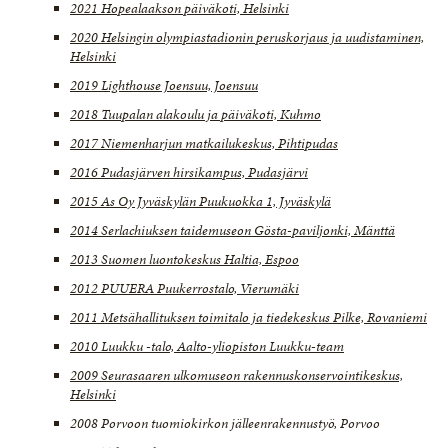
2021 Hopealaakson päiväkoti, Helsinki
2020 Helsingin olympiastadionin peruskorjaus ja uudistaminen,
Helsinki
2019 Lighthouse Joensuu, Joensuu
2018 Tuupalan alakoulu ja päiväkoti, Kuhmo
2017 Niemenharjun matkailukeskus, Pihtipudas
2016 Pudasjärven hirsikampus, Pudasjärvi
2015 As Oy Jyväskylän Puukuokka 1, Jyväskylä
2014 Serlachiuksen taidemuseon Gösta-paviljonki, Mänttä
2013 Suomen luontokeskus Haltia, Espoo
2012 PUUERA Puukerrostalo, Vierumäki
2011 Metsähallituksen toimitalo ja tiedekeskus Pilke, Rovaniemi
2010 Luukku -talo, Aalto-yliopiston Luukku-team
2009 Seurasaaren ulkomuseon rakennuskonservointikeskus,
Helsinki
2008 Porvoon tuomiokirkon jälleenrakennustyö, Porvoo