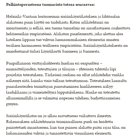
Palkintoperusteena tuomaristo toteaa seuraavaa:
Helsinki-Vantaan lentoaseman sisäänkäyntikatoksen ja lähtöaulan
alakatossa puun käyttö on taidokasta. Katon arkkitehtuuri on
monitasoista ja selkää, sen tuoma tunnelma on ainutlaatuisen rauhoittava
hektisessäkin ympäristössä. Alakaton puuelementti, joka ulottuu ulos
katoksen lippaan tuo vahvan luonnonmukaisen elementin muuten
teräksen harmaaseen teolliseen ympäristöön. Sisäänkäyntikatoksesta on
muodostunut tärkeä käyntikortti Suomeen ja Suomesta.
Puupalkinnon voittajakohteesta huokuu eri osapuolten –
suunnittelijoiden, toteuttajien ja tilaajan – yhteinen tahtotila läpi
projektin toteutuksen. Tärkeässä roolissa on ollut arkkitehdin vankka
näkemys siitä, kuinka visio tullaan toteuttamaan. Toteutuksen kannalta
puurakenteiden toimittajan paneutuminen hankkeeseen näkyy
laadukkaana ja viimeisteltynä lopputuloksena. Hanke on toteutettu
allianssimallilla ja se valmistui nopeassa tahdissa, budjettiraameissa
pysyen.
Sisäänkäyntikatos on jo ulkoa saavuttaessa vaikuttava ilmestys.
Rakennuksen arkkitehtuurin toiminnallinen puoli on hoidettu
painotetusti maantasossa, kun taas puinen alakatto paitsi rajaa tilaa, on
kokonaisuuden vahvin ja tunnistettavin visuaalinen elementti.