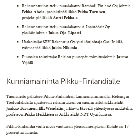
Rakennesuunnittelu, puualakatto: Ramboll Finland Oy, johtaja
Pekka Ahola
, projektipäällikkö
Pekka Turunen
,
projektipäällikkö
Antti Pekkala
Rakennesuunnittelu, puualakatto: A-Insinöörit Oy,
yksikönjohtaja
Jukka Oja-Lipasti
Urakoitsija: SRV Rakennus Oy, yksikönjohtaja Ossi Inkilä,
työmaapäällikkö
Jukka
Nikkola
Puuosien toimittaja: Raision puusepät, toimitusjohtaja
Jarmo
Yrjölä
Kunniamaininta Pikku-Finlandialle
Tuomaristo palkitsee Pikku-Finlandian kunniamaininnalla. Helsingin
Töölönlahdella sijaitsevan rakennuksen on suunnitellut arkkitehdit
Jaakko
Torvinen
,
Elli
Wendelin
ja
Havu
Järvelä
yhteistyössä arkkitehti,
professori
Pekka
Heikkisen
ja Arkkitehdit NRT Oy:n kanssa.
Pikku-Finlandia voitti myös vuotuisen yleisöäänestyksen. Kohde sai 17
prosenttia äänistä.