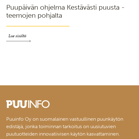
Puupäivän ohjelma Kestävästi puusta -
teemojen pohjalta
Lue sisältö
Puuinfo Oy on suomalainen vastuullinen puunkäytön
edistäjä, jonka toiminnan tarkoitus on uusiutuvien
puutuotteiden innovatiivisen käytön kasvattaminen.