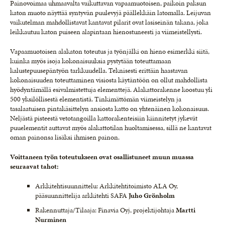
Painovoimaa uhmaavalta vaikuttavan vapaamuotoisen, paikoin paksun
katon muoto näyttää syntyvän puulevyjä päällekkäin latomalla. Leijuvan
vaikutelman mahdollistavat kantavat pilarit ovat lasiseinän takana, joka
leikkautuu katon puiseen alapintaan hienostuneesti ja viimeistellysti.
Vapaamuotoisen alakaton toteutus ja työnjälki on hieno esimerkki siitä,
kuinka myös isoja kokonaisuuksia pystytään toteuttamaan
kalustepuusepäntyön tarkkuudella. Teknisesti erittäin haastavan
kokonaisuuden toteuttaminen visiosta käytäntöön on ollut mahdollista
hyödyntämällä esivalmistettuja elementtejä. Alakattorakenne koostuu yli
500 yksilöllisestä elementistä. Tinkimättömän viimeistelyn ja
tasalaatuisen pintakäsittelyn ansiosta katto on yhtenäinen kokonaisuus.
Neljästä pisteestä vetotangoilla kattorakenteisiin kiinnitetyt jykevät
puuelementit auttavat myös alakattotilan huoltamisessa, sillä ne kantavat
oman painonsa lisäksi ihmisen painon.
Voittaneen työn toteutukseen ovat osallistuneet muun muassa
seuraavat tahot:
Arkkitehtisuunnittelu: Arkkitehtitoimisto ALA Oy,
pääsuunnittelija arkkitehti SAFA
Juho
Grönholm
Rakennuttaja/Tilaaja: Finavia Oyj, projektijohtaja
Martti
Nurminen