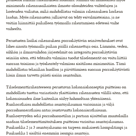
minimoida rakennusaikaisten ilmasto-olosuhteiden vaihtelujen ja
kosteuden vaikutus, mikä mahdollistaa valmiin rakennuksen korkean
laadun. Myös rakennusten julkisivut on tehty esivalmisteisina, ja ne
voitiin kiinnittää paikalleen työmaalla rakentamisen edetessä vaihe
vaiheelta.
Perustusten lisäksi rakennuksen porraskäytävän seinäverhoukset ovat
lähes ainoita työmaalla paikan päällä rakennettuja osia. Lämmön, veden,
sähkön ja ilmanvaihdon järjestelmät on integroitu porraskäytävän
seinään siten, että tehtaalta valmiina tuodut tilaelementit on voitu liittää
suoraan toisiinsa ja työskentely valmiissa sisätilassa minimoitiin. Tämä
mahdollistaa tekniikan huollon ja päivittämisen suoraan porraskäytävästä
käsin ilman tarvetta päästä sisään asuntoihin.
Tilaelementtirakenteeseen perustuvan kokonaiskonseptin puitteissa on
mahdollista tuottaa variaatioita yksittäisten rakennusten välillä siten, että
kokonaisuuden ilme kuitenkin säilyy hahmoltaan yhtenäisenä.
Runkoratkaisu mahdollistaa asuntojakauman varioinnin ja väljä
porrashuoneratkaisu antaa joustavuutta kokonaisratkaisuun.
Runkosyvyyden sekä porrashuonetilan ja portaan sijoittelun muutoksilla
saadaan tilaelementtimitoituksen puitteissa varioitua asuntojakaumaa.
Puukuokka 2 ja 3 asuntojakauma on tarpeen mukaisesti kompaktimpi ja
Puukuokka 1 sisältää enemmän isompia asuntoja.