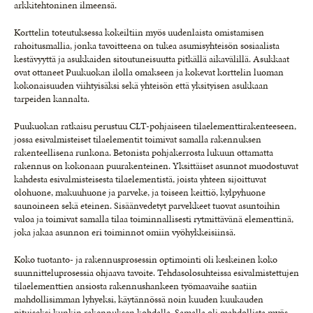
arkkitehtoninen ilmeensä.
Korttelin toteutuksessa kokeiltiin myös uudenlaista omistamisen
rahoitusmallia, jonka tavoitteena on tukea asumisyhteisön sosiaalista
kestävyyttä ja asukkaiden sitoutuneisuutta pitkällä aikavälillä. Asukkaat
ovat ottaneet Puukuokan ilolla omakseen ja kokevat korttelin luoman
kokonaisuuden viihtyisäksi sekä yhteisön että yksityisen asukkaan
tarpeiden kannalta.
Puukuokan ratkaisu perustuu CLT-pohjaiseen tilaelementtirakenteeseen,
jossa esivalmisteiset tilaelementit toimivat samalla rakennuksen
rakenteellisena runkona. Betonista pohjakerrosta lukuun ottamatta
rakennus on kokonaan puurakenteinen. Yksittäiset asunnot muodostuvat
kahdesta esivalmisteisesta tilaelementistä, joista yhteen sijoittuvat
olohuone, makuuhuone ja parveke, ja toiseen keittiö, kylpyhuone
saunoineen sekä eteinen. Sisäänvedetyt parvekkeet tuovat asuntoihin
valoa ja toimivat samalla tilaa toiminnallisesti rytmittävänä elementtinä,
joka jakaa asunnon eri toiminnot omiin vyöhykkeisiinsä.
Koko tuotanto- ja rakennusprosessin optimointi oli keskeinen koko
suunnitteluprosessia ohjaava tavoite. Tehdasolosuhteissa esivalmistettujen
tilaelementtien ansiosta rakennushankeen työmaavaihe saatiin
mahdollisimman lyhyeksi, käytännössä noin kuuden kuukauden
pituiseksi kunkin rakennuksen kohdalla. Samalla oli mahdollista myös