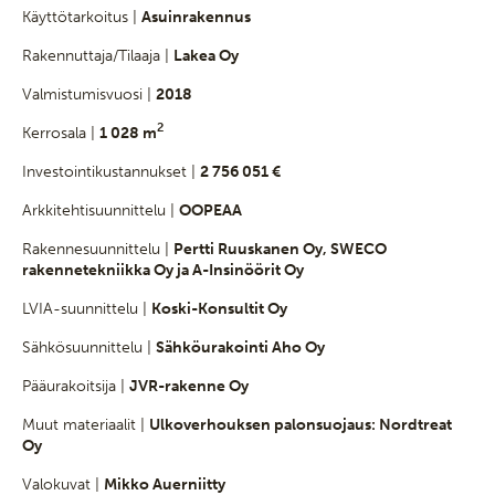
Käyttötarkoitus |
Asuinrakennus
Rakennuttaja/Tilaaja |
Lakea Oy
Valmistumisvuosi |
2018
2
Kerrosala |
1 028 m
Investointikustannukset |
2 756 051 €
Arkkitehtisuunnittelu |
OOPEAA
Rakennesuunnittelu |
Pertti Ruuskanen Oy, SWECO
rakennetekniikka Oy ja A-Insinöörit Oy
LVIA-suunnittelu |
Koski-Konsultit Oy
Sähkösuunnittelu |
Sähköurakointi Aho Oy
Pääurakoitsija |
JVR-rakenne Oy
Muut materiaalit |
Ulkoverhouksen palonsuojaus: Nordtreat
Oy
Valokuvat |
Mikko Auerniitty