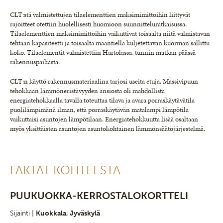
CLT:stä valmistettujen tilaelementtien maksimimittoihin liittyvät
rajoitteet otettiin huolellisesti huomioon suunnitteluratkaisussa.
Tilaelementtien maksimimittoihin vaikuttivat toisaalta niitä valmistavan
tehtaan kapasiteetti ja toisaalta maantiellä kuljetettavan kuorman sallittu
koko. Tilaelementit valmistettiin Hartolassa, tunnin matkan päässä
rakennuspaikasta.
CLT:n käyttö rakennusmateriaalina tarjosi useita etuja. Massivipuun
tehokkaan lämmöneristävyyden ansiosta oli mahdollista
energiatehokkaalla tavalla toteuttaa tilava ja avara porraskäytävätila
puolilämpimänä ilman, että porraskäytävän matalampi lämpötila
vaikuttaisi asuntojen lämpötilaan. Energiatehokkuutta lisää osaltaan
myös yksittäisten asuntojen asuntokohtainen lämmönsäätöjärjestelmä.
FAKTAT KOHTEESTA
PUUKUOKKA-KERROSTALOKORTTELI
Sijainti |
Kuokkala, Jyväskylä