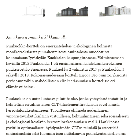
Avaa kuva isommaksi klikkaamalla
Puukuokka-kortteli on energiatehokas ja ekologinen kolmesta
monikerroksisesta puurakenteisesta asuintalosta muodostuva
kokonaisuus Jyväskylän Kuokkalan kaupunginosassa. Valmistuessaan
keväällä 2015 Puukuokka 1 oli ensimmäinen kahdeksankerroksinen
puukerrostalo Suomessa. Puukuokka 2 valmistui 2017 ja Puukuokka 3
syksyllä 2018. Kokonaisuudessaan kortteli tarjoaa 186 asuntoa yksiöistä
perheasuntoihin mahdollistaen elinkaariasumisen korttelissa eri
elämänvaiheissa.
Puukuokka on uutta luotaava pilottihanke, jonka yhteydessä testattiin ja
kehitettiin esivalmisteisen CLT-tilaelementtiratkaisun soveltamista
kerrostalorakentamiseen. Tavoitteena oli luoda uudenlainen
ympäristövaikutuksiltaan vastuullisen, kohtuuhintaisen sekä sosiaalisesti
ja ekologisesti kestävän kerrostalorakentamisen malli. Hankkeessa
pyrittiin optimaalisesti hyödyntämään CLT:n teknisiä ja esteettisiä
ominaisuuksia sekä luomaan ison mittakaavan puurakentamiselle oma