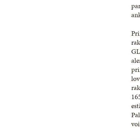
par
ank
Pri
rak
GL3
al
pri
lov
rak
165
est
Pal
voi