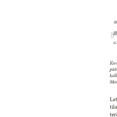
Kuv
pää
kal
Mar
Lat
til
ter