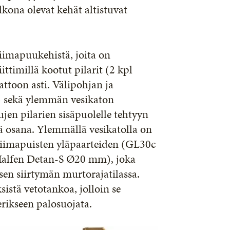
lkona olevat kehät altistuvat
iimapuukehistä, joita on
ttimillä kootut pilarit (2 kpl
ttoon asti. Välipohjan ja
) sekä ylemmän vesikaton
jen pilarien sisäpuolelle tehtyyn
änä osana. Ylemmällä vesikatolla on
 liimapuisten yläpaarteiden (GL30c
 (Halfen Detan-S Ø20 mm), joka
en siirtymän murtorajatilassa.
sistä vetotankoa, jolloin se
 erikseen palosuojata.