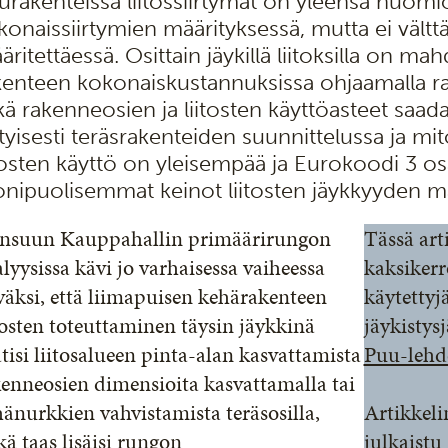
urakenteissa liitossiirtymät on yleensä huomi
konaissiirtymien määrityksessä, mutta ei vältt
ritettäessä. Osittain jäykillä liitoksilla on ma
kenteen kokonaiskustannuksissa ohjaamalla rasi
kä rakenneosien ja liitosten käyttöasteet saad
ityisesti teräsrakenteiden suunnittelussa ja mit
itosten käyttö on yleisempää ja Eurokoodi 3 os
nipuolisemmat keinot liitosten jäykkyyden m
ensuun Kauppahallin primäärirungon
Tässä art
lyysissa kävi jo varhaisessa vaiheessa
kaksikerr
väksi, että liimapuisen kehärakenteen
käytettyj
tosten toteuttaminen täysin jäykkinä
jäykistys
tisi liitosalueen pinta-alan kasvattamista
Puu-lehd
enneosien dimensioita kasvattamalla tai
änurkkien vahvistamista teräsosilla,
Artikkeli
ä taas lisäisi rungon
julkaistu