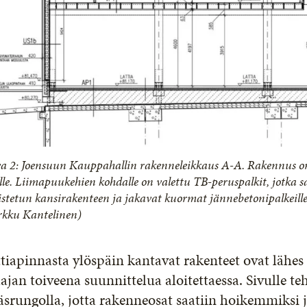
a 2: Joensuun Kauppahallin rakenneleikkaus A-A. Rakennus on
lle. Liimapuukehien kohdalle on valettu TB-peruspalkit, jotka s
listetun kansirakenteen ja jakavat kuormat jännebetonipalkeille
kku Kantelinen)
tiapinnasta ylöspäin kantavat rakenteet ovat lähe
aajan toiveena suunnittelua aloitettaessa. Sivulle teh
äsrungolla, jotta rakenneosat saatiin hoikemmiksi j