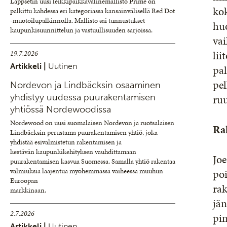
Lappsetin uusi leikkipaikkavälinemallisto Prime on
ko
palkittu kahdessa eri kategoriassa kansainvälisellä Red Dot
-muotoilupalkinnolla. Mallisto sai tunnustukset
huo
kaupunkisuunnittelun ja vastuullisuuden sarjoissa.
vai
lii
19.7.2026
Artikkeli |
Uutinen
pal
pel
Nordevon ja Lindbäcksin osaaminen
yhdistyy uudessa puurakentamisen
ruu
yhtiössä Nordewoodissa
Nordewood on uusi suomalaisen Nordevon ja ruotsalaisen
Ra
Lindbäcksin perustama puurakentamisen yhtiö, joka
yhdistää esivalmistetun rakentamisen ja
kestävän kaupunkikehityksen vauhdittamaan
Jo
puurakentamisen kasvua Suomessa. Samalla yhtiö rakentaa
valmiuksia laajentua myöhemmässä vaiheessa muuhun
poi
Euroopan
ra
markkinaan.
jän
2.7.2026
pin
Artikkeli |
Uutinen