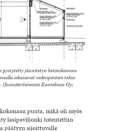
 pystytetty jännitetyn betonikannen
amalla oikaisevat vedenpoiston takia
. (Insinööritoimisto Kantelinen Oy;
s kokonaan puuta, mikä oli myös
ty lasipaviljonki toteutettiin
a päätyyn sijoittuvalle