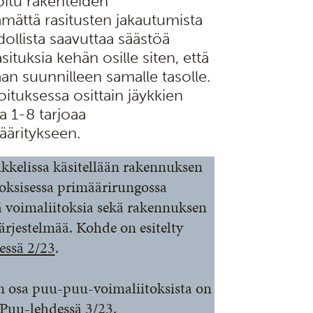
oitu rakenteiden
ämättä rasitusten jakautumista
hdollista saavuttaa säästöä
tuksia kehän osille siten, että
aan suunnilleen samalle tasolle.
oituksessa osittain jäykkien
a 1-8 tarjoaa
ääritykseen.
ikkelissa käsitellään rakennuksen
oksisessa primäärirungossa
ä voimaliitoksia sekä rakennuksen
järjestelmää. Kohde on esitelty
essä 2/23
.
n osa puu-puu-voimaliitoksista on
 Puu-lehdessä 3/23.