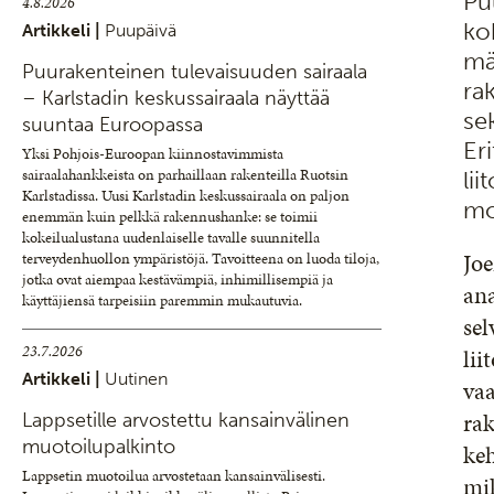
Pu
4.8.2026
ko
Artikkeli |
Puupäivä
mää
Puurakenteinen tulevaisuuden sairaala
ra
– Karlstadin keskussairaala näyttää
se
suuntaa Euroopassa
Er
Yksi Pohjois-Euroopan kiinnostavimmista
sairaalahankkeista on parhaillaan rakenteilla Ruotsin
li
Karlstadissa. Uusi Karlstadin keskussairaala on paljon
mo
enemmän kuin pelkkä rakennushanke: se toimii
kokeilualustana uudenlaiselle tavalle suunnitella
Jo
terveydenhuollon ympäristöjä. Tavoitteena on luoda tiloja,
jotka ovat aiempaa kestävämpiä, inhimillisempiä ja
ana
käyttäjiensä tarpeisiin paremmin mukautuvia.
sel
23.7.2026
lii
Artikkeli |
Uutinen
vaa
rak
Lappsetille arvostettu kansainvälinen
muotoilupalkinto
keh
Lappsetin muotoilua arvostetaan kansainvälisesti.
mik