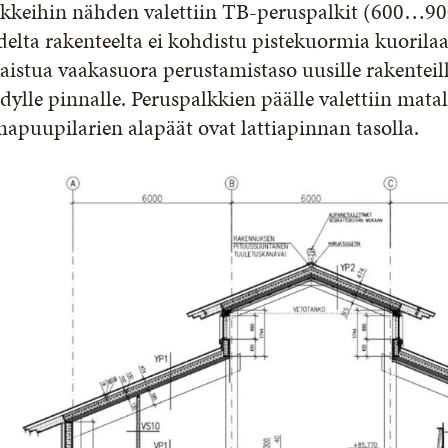
lkkeihin nähden valettiin TB-peruspalkit (600…900
elta rakenteelta ei kohdistu pistekuormia kuorilaat
aistua vaakasuora perustamistaso uusille rakenteill
dylle pinnalle. Peruspalkkien päälle valettiin matala
mapuupilarien alapäät ovat lattiapinnan tasolla.