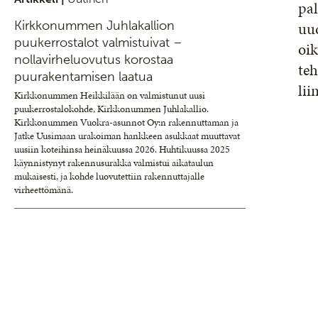
pa
Kirkkonummen Juhlakallion
uud
puukerrostalot valmistuivat –
oik
nollavirheluovutus korostaa
teh
puurakentamisen laatua
lii
Kirkkonummen Heikkilään on valmistunut uusi
puukerrostalokohde, Kirkkonummen Juhlakallio.
Kirkkonummen Vuokra-asunnot Oy:n rakennuttaman ja
Jatke Uusimaan urakoiman hankkeen asukkaat muuttavat
uusiin koteihinsa heinäkuussa 2026. Huhtikuussa 2025
käynnistynyt rakennusurakka valmistui aikataulun
mukaisesti, ja kohde luovutettiin rakennuttajalle
virheettömänä.