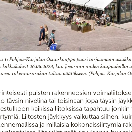
a 1: Pohjois-Karjalan Osuuskauppa pääsi tarjoamaan asiakkail
tekakkukahvit 26.06.2023, kun Joensuun uuden kauppahallin ava
aneen rakennusurakan tultua päätökseen. (Pohjois-Karjalan O
rinteisesti puisten rakenneosien voimaliitokse
ko täysin nivelinä tai toisinaan jopa täysin jäy
estulkoon kaikissa liitoksissa tapahtuu jonkin v
ertymiä. Liitosten jäykkyys vaikuttaa siihen, ku
kennemallissa ja millaisia kokonaissiirtymiä r