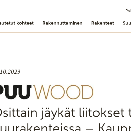
Pal
eutetut kohteet
Rakennuttaminen
Rakenteet
Suu
.10.2023
sittain jäykät liitokse
uurakenteissa – Kaupp