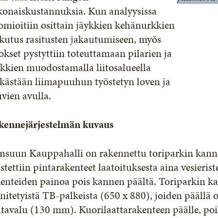
konaiskustannuksia. Kun analyysissa
mioitiin osittain jäykkien kehänurkkien
kutus rasitusten jakautumiseen, myös
tokset pystyttiin toteuttamaan pilarien ja
kkien muodostamalla liitosalueella
kästään liimapuuhun työstetyn loven ja
vien avulla.
kennejärjestelmän kuvaus
ensuun Kauppahalli on rakennettu toriparkin kann
stettiin pintarakenteet laatoituksesta aina vesierist
kenteiden painoa pois kannen päältä. Toriparkin 
nitetyistä TB-palkeista (650 x 880), joiden päällä
tavalu (130 mm). Kuorilaattarakenteen päälle, poi