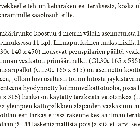
vekkeelle tehtiin kehärakenteet teräksestä, koska u
arammille sääolosuhteille.
määrirunko koostuu 4 metrin välein asennetuista l
ennuksessa 11 kpl. Liimapuukehien mekaanisilla lii
0c 140 x 450) nousevat peruspilarien päältä vesika
emman vesikaton primääripalkit (GL30c 165 x 585
määripalkit (GL30c 165 x 315) on asennettu koottu
een, jolloin lovi osaltaan toimii liitosta jäykistäv
enteena hyödynnetty kolminivelkattotuolia, jossa
 x 315) lisäksi on käytetty teräksistä vetotankoa
ää ylempien kattopalkkien alapäiden vaakasuuntais
otilanteen tarkastelussa rakenne kestää ilman teräk
daan jättää laskentamallista pois ja sitä ei tarvitse