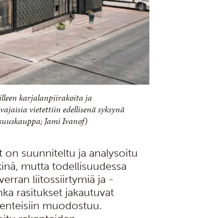
leen karjalanpiirakoita ja
jaisia vietettiin edellisenä syksynä
suuskauppa; Jami Ivanof)
t on suunniteltu ja analysoitu
kkinä, mutta todellisuudessa
erran liitossiirtymiä ja -
inka rasitukset jakautuvat
akenteisiin muodostuu.