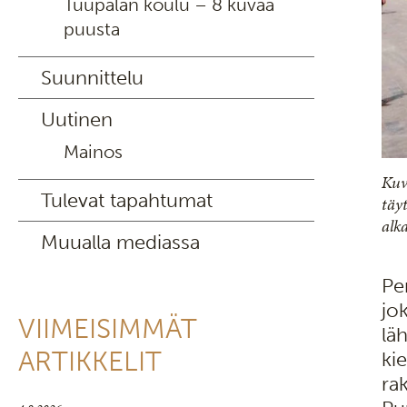
Tuupalan koulu – 8 kuvaa
puusta
Suunnittelu
Uutinen
Mainos
Kuv
Tulevat tapahtumat
täy
alk
Muualla mediassa
Pe
jo
VIIMEISIMMÄT
läh
ARTIKKELIT
ki
ra