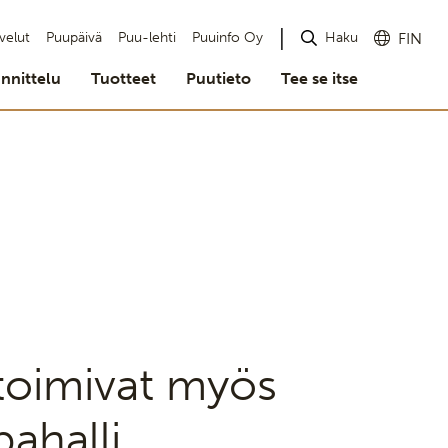
Haku
velut
Puupäivä
Puu-lehti
Puuinfo Oy
FIN
nnittelu
Tuotteet
Puutieto
Tee se itse
t toimivat myös
ahalli