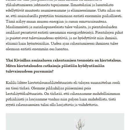
ylikuluttamiseen johtaneita tapojamme. Ilmastokriisi ja luontokato
edellyttävät muutosta asumisessamme ja elämisessämme. Uutta aikaa on
se, että asuinalueilla pystytään toimimaan entistä enemmän paikallisesti.
Tämä näkyy muun muassa energian ja ruoan omavaraisuutena.
Maalämmöstä ja aurinkopaneeleista tulee vakioita, ja pientaloaluiden
asukkaat perustavat entistä useammin energiayhteisöjä. Pientalojen pihat
ja puistot ovat tulevaisuudessa syötäviä, ja ne hyödyttävät niin ihmisiä,
eläimiä kuin hyönteisiäkin. Uuden ajan rakentamisessa ihminen tulee
olemaan entistä enemmän osa luontoa.
Yksi Kivisillan asuinalueen rakentamisen teemoista on kiertotalous.
Miten kiertotalouden ratkaisuja päästään hyödyntämään
tulevaisuudessa paremmin?
Kaikki lähtee kiertotalousarkkitehtuurista eli talojen suunnittelun rooli
on tässä tärkeä. Olemme pikkuhiljaa pääsemässä pois
kertakäyttökulttuurista. On tärkeää, että rakennamme mahdollisimman
pitkäikäistä ja korjaamme vanhaa niin paljon kuin mahdollista, tästä
syystä rakennusosien tulisi olla korjattavia ja vaihdettavia.