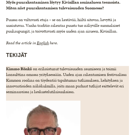
Myös puurakentaminen löytyy Kivisillan asuinalueen teemoista.
Miten näet puurakentamisen tulevaisuuden Suomessa?
Puussa on valtavasti etuja – se on kestävää, hiiltä sitovaa, kevyttä ja
uusiutuvaa. Vanha traditio rakentaa puusta tuo näkyville suomalaiset
puukaupungit, ja toivottavasti myös uuden ajan airueen, Kivisillan.
Read the article in
English
here.
TEKIJÄT
Kimmo Rönkä
on erikoistunut tulevaisuuden asumiseen ja toimii
konsulttina omassa yrityksessään. Uuden ajan rakentamisen festivaalissa
Kimmon roolina on täydentää tapahtumaa tutkimuksen, kehityksen ja
innovaatioiden näkökulmilla, joita maan parhaat tutkijat esittelevät eri
seminaareissa ja keskustelutilaisuuksissa.