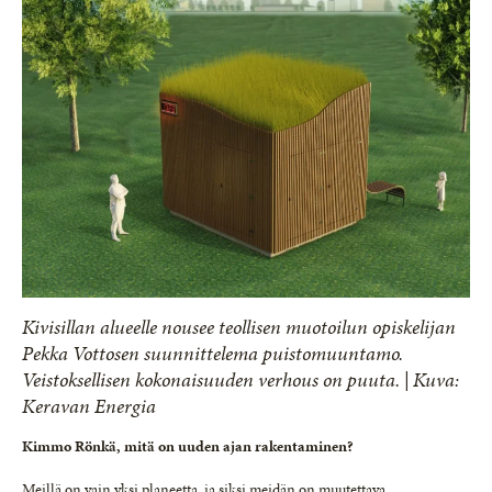
Kivisillan alueelle nousee teollisen muotoilun opiskelijan
Pekka Vottosen suunnittelema puistomuuntamo.
Veistoksellisen kokonaisuuden verhous on puuta. | Kuva:
Keravan Energia
Kimmo Rönkä, mitä on uuden ajan rakentaminen?
Meillä on vain yksi planeetta, ja siksi meidän on muutettava