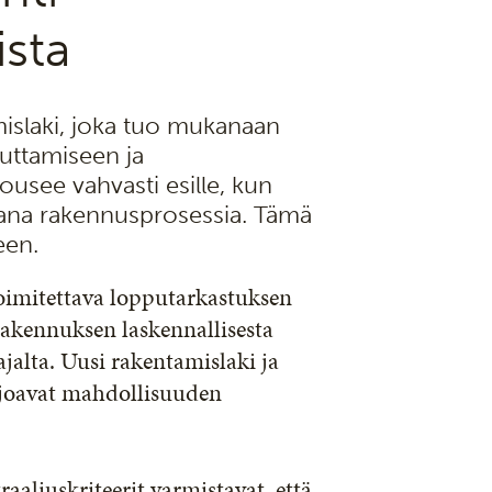
ista
islaki, joka tuo mukanaan
uttamiseen ja
ousee vahvasti esille, kun
 osana rakennusprosessia. Tämä
een.
imitettava lopputarkastuksen
 rakennuksen laskennallisesta
 ajalta. Uusi rakentamislaki ja
rjoavat mahdollisuuden
aaliuskriteerit varmistavat, että