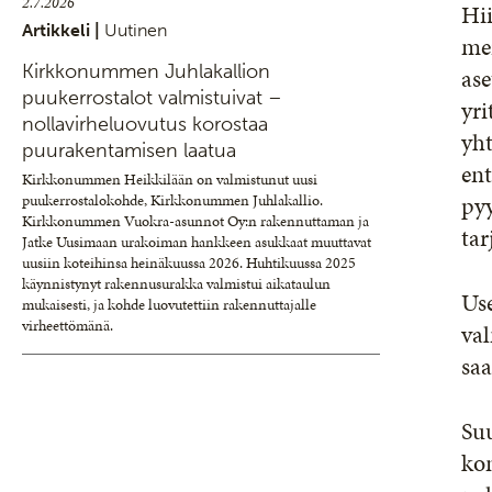
2.7.2026
Hi
Artikkeli |
Uutinen
mer
Kirkkonummen Juhlakallion
ase
puukerrostalot valmistuivat –
yri
nollavirheluovutus korostaa
yht
puurakentamisen laatua
ent
Kirkkonummen Heikkilään on valmistunut uusi
pyy
puukerrostalokohde, Kirkkonummen Juhlakallio.
Kirkkonummen Vuokra-asunnot Oy:n rakennuttaman ja
tar
Jatke Uusimaan urakoiman hankkeen asukkaat muuttavat
uusiin koteihinsa heinäkuussa 2026. Huhtikuussa 2025
käynnistynyt rakennusurakka valmistui aikataulun
Use
mukaisesti, ja kohde luovutettiin rakennuttajalle
virheettömänä.
va
saa
Suu
kon