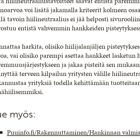
ta hiilineutraaliustavoitteet saavat entistä parem
noarvoa voi lisätä jakamalla kriteerit kolmeen osaan
lä tavoin hiilineutraalius ei jää helposti sivuroolii
rostuu entistä vahvemmin hankkeiden pisteytykses
nattaa harkita, olisiko hiilijalanjäljen pisteytykse
oa, vai olisiko parempi asettaa hankkeet lasketun hi
emmuusjärjestykseen ja jakaa pisteitä sen mukaan.
nyttää terveen kilpailun yritysten välille hiilineut
kannustaa yrityksiä todella kehittämään tuotteitaa
hähiilisemmiksi.
ue myös:
Puuinfo.fi/Rakennuttaminen/Hankinnan valmis