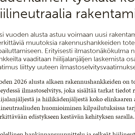
iilineutraalia rakentam
si vuoden alusta astuu voimaan uusi rakentam
rkittäviä muutoksia rakennushankkeiden tote
lpailuttamiseen. Erityisesti ilmastonäkökulma n
nkkeilta vaaditaan hiilijalanjäljen laskemista
atimus liittyy uuteen ilmastoselvitysvaatimuks
oden 2026 alusta alkaen rakennushankkeiden on to
eydessä ilmastoselvitys, joka sisältää tarkat tiedot
lijalanjäljestä ja hiilikädenjäljestä koko elinkaaren
ilineutraaliuden huomioiminen kilpailutuksissa ta
kittävään edistykseen kestävän kehityksen saralla.
lellinen hankinnansuunnittelu ja selkeät hiilineutr