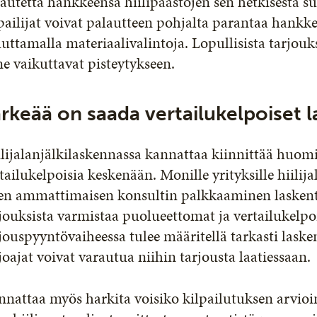
autetta hankkeensa hiilipäästöjen sen hetkisestä s
pailijat voivat palautteen pohjalta parantaa hankke
ttamalla materiaalivalintoja. Lopullisista tarjouk
ne vaikuttavat pisteytykseen.
rkeää on saada vertailukelpoiset 
lijalanjälkilaskennassa kannattaa kiinnittää huomio
tailukelpoisia keskenään. Monille yrityksille hiilija
ten ammattimaisen konsultin palkkaaminen laskent
jouksista varmistaa puolueettomat ja vertailukelpo
jouspyyntövaiheessa tulee määritellä tarkasti lasken
joajat voivat varautua niihin tarjousta laatiessaan
nattaa myös harkita voisiko kilpailutuksen arvioi