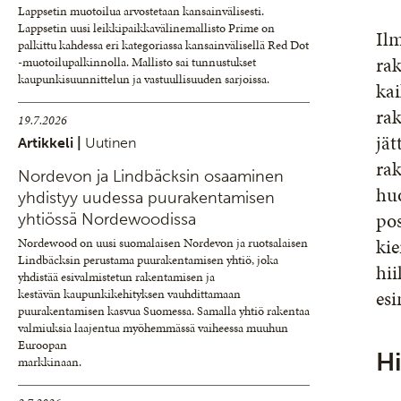
Lappsetin muotoilua arvostetaan kansainvälisesti.
Lappsetin uusi leikkipaikkavälinemallisto Prime on
Il
palkittu kahdessa eri kategoriassa kansainvälisellä Red Dot
ra
-muotoilupalkinnolla. Mallisto sai tunnustukset
kaupunkisuunnittelun ja vastuullisuuden sarjoissa.
kai
rak
19.7.2026
jät
Artikkeli |
Uutinen
rak
Nordevon ja Lindbäcksin osaaminen
huo
yhdistyy uudessa puurakentamisen
pos
yhtiössä Nordewoodissa
kie
Nordewood on uusi suomalaisen Nordevon ja ruotsalaisen
Lindbäcksin perustama puurakentamisen yhtiö, joka
hii
yhdistää esivalmistetun rakentamisen ja
esi
kestävän kaupunkikehityksen vauhdittamaan
puurakentamisen kasvua Suomessa. Samalla yhtiö rakentaa
valmiuksia laajentua myöhemmässä vaiheessa muuhun
Euroopan
Hi
markkinaan.