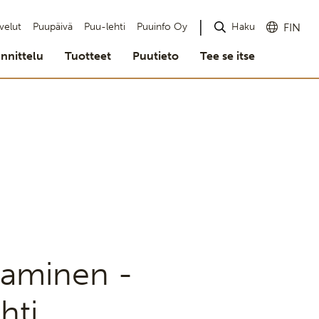
Haku
velut
Puupäivä
Puu-lehti
Puuinfo Oy
FIN
nnittelu
Tuotteet
Puutieto
Tee se itse
uttaminen -
hti