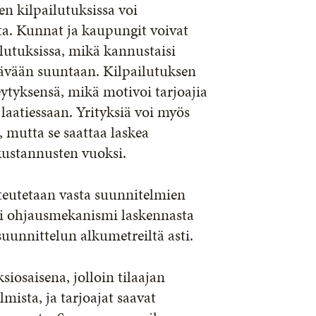
 kilpailutuksissa voi
ta. Kunnat ja kaupungit voivat
lutuksissa, mikä kannustaisi
stävään suuntaan. Kilpailutuksen
teytyksensä, mikä motivoi tarjoajia
aatiessaan. Yrityksiä voi myös
 mutta se saattaa laskea
 kustannusten vuoksi.
toteutetaan vasta suunnitelmien
pi ohjausmekanismi laskennasta
suunnittelun alkumetreiltä asti.
siosaisena, jolloin tilaajan
lmista, ja tarjoajat saavat