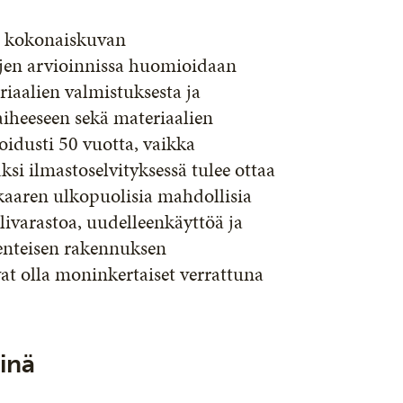
aa kokonaiskuvan
ljen arvioinnissa huomioidaan
iaalien valmistuksesta ja
iheeseen sekä materiaalien
ioidusti 50 vuotta, vaikka
si ilmastoselvityksessä tulee ottaa
kaaren ulkopuolisia mahdollisia
ilivarastoa, uudelleenkäyttöä ja
kenteisen rakennuksen
ivat olla moninkertaiset verrattuna
.
rinä