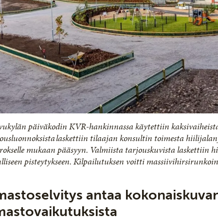
vukylän päiväkodin KVR-hankinnassa käytettiin kaksivaiheista
ousluonnoksista laskettiin tilaajan konsultin toimesta hiilijalanj
rokselle mukaan pääsyyn. Valmiista tarjouskuvista laskettiin hii
ulliseen pisteytykseen. Kilpailutuksen voitti massiivihirsirunk
lmastoselvitys antaa kokonaiskuv
mastovaikutuksista