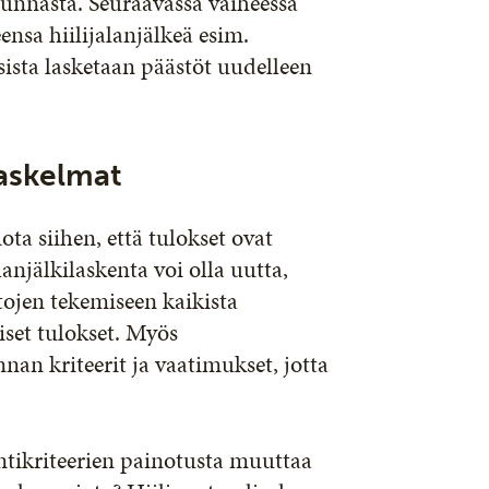
uunnasta. Seuraavassa vaiheessa
ensa hiilijalanjälkeä esim.
sista lasketaan päästöt uudelleen
laskelmat
ta siihen, että tulokset ovat
lanjälkilaskenta voi olla uutta,
ojen tekemiseen kaikista
iset tulokset. Myös
nan kriteerit ja vaatimukset, jotta
.
ntikriteerien painotusta muuttaa