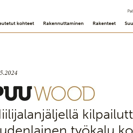
Pal
eutetut kohteet
Rakennuttaminen
Rakenteet
Suu
.5.2024
iilijalanjäljellä kilpail
udenlainen työkalu ko