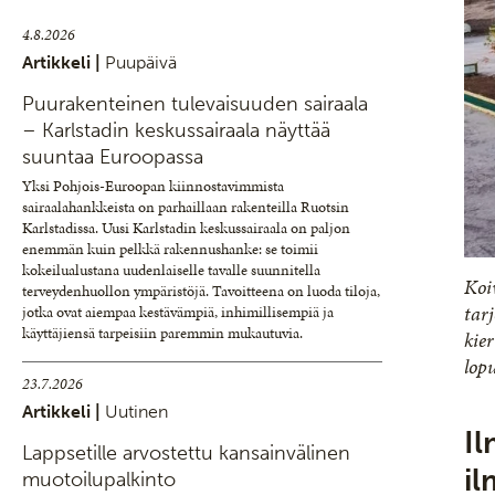
4.8.2026
Artikkeli |
Puupäivä
Puurakenteinen tulevaisuuden sairaala
– Karlstadin keskussairaala näyttää
suuntaa Euroopassa
Yksi Pohjois-Euroopan kiinnostavimmista
sairaalahankkeista on parhaillaan rakenteilla Ruotsin
Karlstadissa. Uusi Karlstadin keskussairaala on paljon
enemmän kuin pelkkä rakennushanke: se toimii
kokeilualustana uudenlaiselle tavalle suunnitella
Koi
terveydenhuollon ympäristöjä. Tavoitteena on luoda tiloja,
tarj
jotka ovat aiempaa kestävämpiä, inhimillisempiä ja
käyttäjiensä tarpeisiin paremmin mukautuvia.
kier
lop
23.7.2026
Artikkeli |
Uutinen
I
Lappsetille arvostettu kansainvälinen
il
muotoilupalkinto