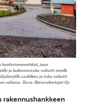
 hankintamenettelyä, jossa
älki ja laskennantulos vaikutti toiselle
lijalanjälki uudelleen ja tulos vaikutti
oinen ratkaisu. Kuva: Hoivarakentajat Oy
an rakennushankkeen