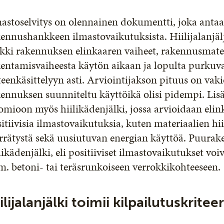
mastoselvitys on olennainen dokumentti, joka ant
kennushankkeen ilmastovaikutuksista. Hiilijalanjä
kki rakennuksen elinkaaren vaiheet, rakennusmater
entamisvaiheesta käytön aikaan ja lopulta purkuva
teenkäsittelyyn asti. Arviointijakson pituus on vak
ennuksen suunniteltu käyttöikä olisi pidempi. Lisäk
mioon myös hiilikädenjälki, jossa arvioidaan elin
itiivisia ilmastovaikutuksia, kuten materiaalien hi
rrätystä sekä uusiutuvan energian käyttöä. Puura
likädenjälki, eli positiiviset ilmastovaikutukset vo
m. betoni- tai teräsrunkoiseen verrokkikohteeseen
ilijalanjälki toimii kilpailutuskritee