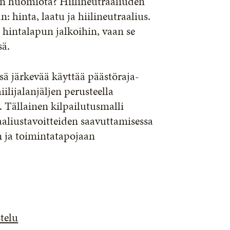
min huomiota? Hiilineutraaliuden
: hinta, laatu ja hiilineutraalius.
n hintalapun jalkoihin, vaan se
sä.
ssä järkevää käyttää päästöraja-
ilijalanjäljen perusteella
 Tällainen kilpailutusmalli
raaliustavoitteiden saavuttamisessa
n ja toimintatapojaan
telu