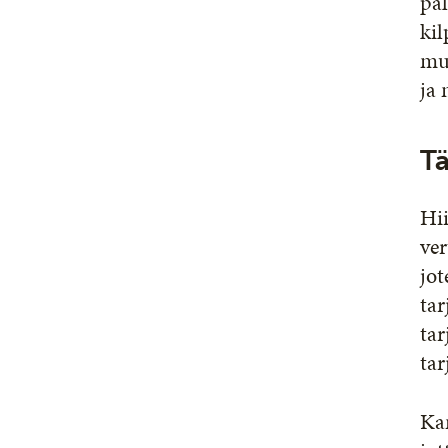
pal
kil
muu
ja 
Tä
Hii
ver
jo
tar
tar
tar
Kan