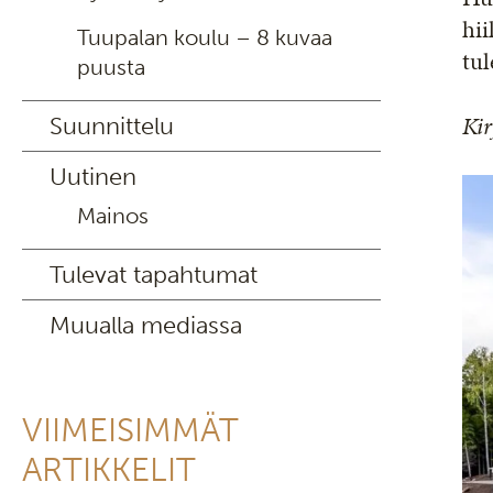
hii
Tuupalan koulu – 8 kuvaa
tu
puusta
Kir
Suunnittelu
Uutinen
Mainos
Tulevat tapahtumat
Muualla mediassa
VIIMEISIMMÄT
ARTIKKELIT