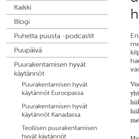
Kaikki
h
Blogi
En
Puhetta puusta -podcastit
me
Puupäivä
ki
ha
Puurakentamisen hyvät
va
käytännöt
Vu
Puurakentamisen hyvät
yht
käytännöt Euroopassa
hii
Puurakentamisen hyvät
hi
käytännöt Kanadassa
mer
Teollisen puurakentamisen
hyvät käytännöt
Huo