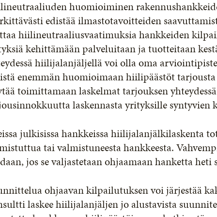
ilineutraaliuden huomioiminen rakennushankkeiden
kittävästi edistää ilmastotavoitteiden saavuttamis
ttaa hiilineutraaliusvaatimuksia hankkeiden kilpai
tyksiä kehittämään palveluitaan ja tuotteitaan ke
eydessä hiilijalanjäljellä voi olla oma arviointipis
istä enemmän huomioimaan hiilipäästöt tarjousta l
tää toimittamaan laskelmat tarjouksen yhteydessä,
jousinnokkuutta laskennasta yrityksille syntyvien
issa julkisissa hankkeissa hiilijalanjälkilaskenta 
lmistuttua tai valmistuneesta hankkeesta. Vahvem
daan, jos se valjastetaan ohjaamaan hanketta heti 
nnittelua ohjaavan kilpailutuksen voi järjestää kak
sultti laskee hiilijalanjäljen jo alustavista suunnite