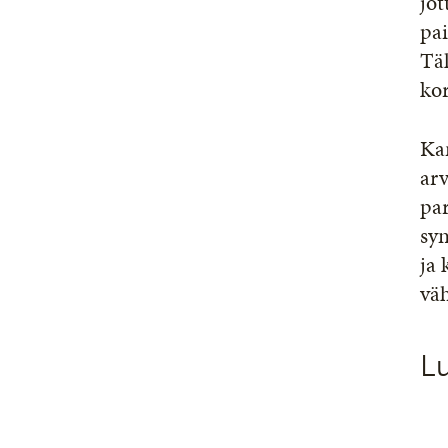
jot
pai
Täl
ko
Kan
arv
par
syn
ja 
vä
L