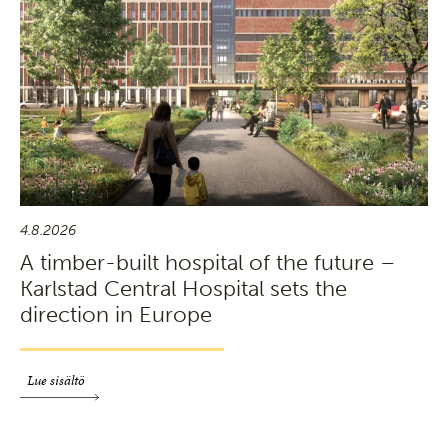
4.8.2026
A timber-built hospital of the future –
Karlstad Central Hospital sets the
direction in Europe
Lue sisältö