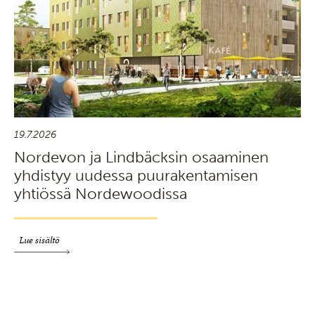
19.7.2026
Nordevon ja Lindbäcksin osaaminen
yhdistyy uudessa puurakentamisen
yhtiössä Nordewoodissa
Lue sisältö