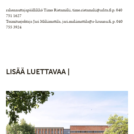
ra­ken­nut­ta­ja­pääl­lik­kö Ti­mo Ris­ta­mä­ki, ti­mo.ris­ta­ma­ki@ark­ta.fi p. 040
751 1627
Toi­mi­tus­joh­ta­ja Ja­ri Mä­ki­mat­ti­la, ja­ri.ma­ki­mat­ti­la@a-kruu­nu.fi, p. 040
755 3924
LISÄÄ LUETTAVAA |