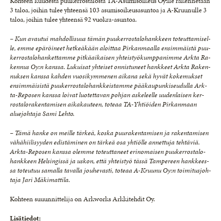
Koh­teen kuu­des­ta puu­ker­ros­ta­los­ta TA-Asu­mi­soi­keus Oy:lle ra­ken­ne­taan
3 ta­loa, joi­hin tu­lee yh­teen­sä 103 asu­mi­soi­keu­sa­sun­toa ja A-Kruu­nul­le 3
ta­loa, joi­hin tu­lee yh­teen­sä 92 vuok­ra-asun­toa.
– Kun avau­tui mah­dol­li­suus tä­män puu­ker­ros­ta­lo­hank­keen to­teut­ta­mi­sel­
le, em­me epä­röi­neet het­keä­kään aloit­taa Pir­kan­maal­la en­sim­mäis­tä puu­
ker­ros­ta­lo­han­ket­tam­me pit­käai­kai­sen yh­teis­työ­kump­pa­nim­me Ark­ta Ra­
ken­nus Oy:n kans­sa. Lu­kui­sat yh­tei­set on­nis­tu­neet hank­keet Ark­ta Ra­ken­
nuk­sen kans­sa kah­den vuo­si­kym­me­nen ai­ka­na se­kä hy­vät ko­ke­muk­set
en­sim­mäi­sis­tä puu­ker­ros­ta­lo­hank­keis­tam­me pää­kau­pun­ki­seu­dul­la Ark­
ta-Re­po­sen kans­sa loi­vat luo­tet­ta­van poh­jan as­ke­leel­le uu­den­lai­sen ker­
ros­ta­lo­ra­ken­ta­mi­sen ai­ka­kau­teen, to­teaa TA-Yh­tiöi­den Pir­kan­maan
alue­joh­ta­ja Sa­mi Leh­to.
– Tä­mä han­ke on meil­le tär­keä, kos­ka puu­ra­ken­ta­mi­sen ja ra­ken­ta­mi­sen
vä­hä­hii­li­syy­den edis­tä­mi­nen on tär­keä osa yh­tiöl­le an­net­tu­ja teh­tä­viä.
Ark­ta-Re­po­sen kans­sa olem­me to­teut­ta­neet eri­no­mai­sen puu­ker­ros­ta­lo­
hank­keen Hel­sin­gis­sä ja us­kon, et­tä yh­teis­työ täs­sä Tam­pe­reen hank­kees­
sa to­teu­tuu sa­mal­la ta­val­la jou­he­vas­ti, to­teaa A-Kruu­nu Oy:n toi­mi­tus­joh­
ta­ja Ja­ri Mä­ki­mat­ti­la.
Kohteen suuunnittelija on Arkworks Arkkitehdit Oy.
Li­sä­tie­dot: