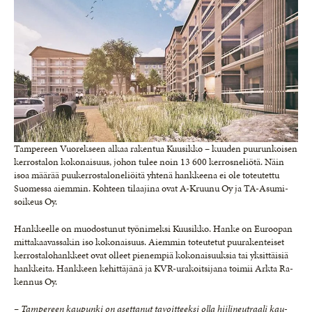
Tam­pe­reen Vuo­rek­seen al­kaa ra­ken­tua Kuu­sik­ko – kuu­den puu­run­koi­sen
ker­ros­ta­lon ko­ko­nai­suus, jo­hon tu­lee noin 13 600 ker­ros­ne­liö­tä. Näin
isoa mää­rää puu­ker­ros­ta­lo­ne­liöi­tä yh­te­nä hank­kee­na ei ole to­teu­tet­tu
Suo­mes­sa aiem­min. Koh­teen ti­laa­ji­na ovat A-Kruu­nu Oy ja TA-Asu­mi­
soi­keus Oy.
Hank­keel­le on muo­dos­tu­nut työ­ni­mek­si Kuu­sik­ko. Han­ke on Eu­roo­pan
mit­ta­kaa­vas­sa­kin iso ko­ko­nai­suus. Aiem­min to­teu­te­tut puu­ra­ken­tei­set
ker­ros­ta­lo­hank­keet ovat ol­leet pie­nem­piä ko­ko­nai­suuk­sia tai yk­sit­täi­siä
hank­kei­ta. Hank­keen ke­hit­tä­jä­nä ja KVR-ura­koit­si­ja­na toi­mii Ark­ta Ra­
ken­nus Oy.
– Tam­pe­reen kau­pun­ki on aset­ta­nut ta­voit­teek­si ol­la hii­li­neut­raa­li kau­