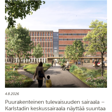
4.8.2026
Puurakenteinen tulevaisuuden sairaala –
Karlstadin keskussairaala näyttää suuntaa