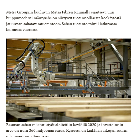
Metsä Groupiin kuuluvan Metsä Fibren Raumalla sijaitseva uusi
huippumoderni mäntysaha on siirtynyt tuotannollisesta koekäytöstä
jatkuvaan sahatavaratuotantoon. Sahan tuotanto toimii jatkuvassa
kolmessa vuorossa.
Rauman sahan rakennustyöt aloitettiin keväällä 2020 ja investoinnin
arvo on noin 260 miljoonaa euroa. Kyseessä on kaikkien aikojen suurin
sahainvestointi Suomessa.