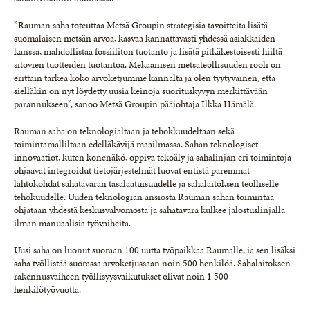
”Rauman saha toteuttaa Metsä Groupin strategisia tavoitteita lisätä
suomalaisen metsän arvoa, kasvaa kannattavasti yhdessä asiakkaiden
kanssa, mahdollistaa fossiiliton tuotanto ja lisätä pitkäkestoisesti hiiltä
sitovien tuotteiden tuotantoa. Mekaanisen metsäteollisuuden rooli on
erittäin tärkeä koko arvoketjumme kannalta ja olen tyytyväinen, että
sielläkin on nyt löydetty uusia keinoja suorituskyvyn merkittävään
parannukseen”, sanoo Metsä Groupin pääjohtaja Ilkka Hämälä.
Rauman saha on teknologialtaan ja tehokkuudeltaan sekä
toimintamalliltaan edelläkävijä maailmassa. Sahan teknologiset
innovaatiot, kuten konenäkö, oppiva tekoäly ja sahalinjan eri toimintoja
ohjaavat integroidut tietojärjestelmät luovat entistä paremmat
lähtökohdat sahatavaran tasalaatuisuudelle ja sahalaitoksen teolliselle
tehokuudelle. Uuden teknologian ansiosta Rauman sahan toimintaa
ohjataan yhdestä keskusvalvomosta ja sahatavara kulkee jalostuslinjalla
ilman manuaalisia työvaiheita.
Uusi saha on luonut suoraan 100 uutta työpaikkaa Raumalle, ja sen lisäksi
saha työllistää suorassa arvoketjussaan noin 500 henkilöä. Sahalaitoksen
rakennusvaiheen työllisyysvaikutukset olivat noin 1 500
henkilötyövuotta.