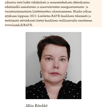
rakentaa tietä kohti vähähiilistä ja resurssitehokasta yhteiskuntaa
edistämällä uusiutuvien ja innovatiivisten energiantuotanto- ja
varastointimuotojen käyttöönottoa rakentamisessa. Hanke jatkuu
syyskuun loppuun 2023. Lisätietoa RAVE-hankkeen tekemistä ja
teettämistä selvityksistä löytyy hankkeen verkkosivuilta osoitteessa
www.kamk.fi/RAVE.
Miia Rönkkö