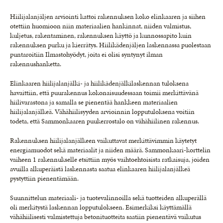
Hiilijalanjäljen arviointi kattoi rakennuksen koko elinkaaren ja siihen
otettiin huomioon niin materiaalien hankinnat, niiden valmistus,
kuljetus, rakentaminen, rakennuksen käyttö ja kunnossapito kuin
rakennuksen purku ja kierrätys. Hiilikädenjäljen laskennassa puolestaan
puntaroitiin Ilmastohyödyt, joita ei olisi syntynyt ilman
rakennushanketta.
Elinkaaren hiilijalanjälki- ja hiilikädenjälkilaskennan tuloksena
havaittiin, että puurakennus kokonaisuudessaan toimii merkittävänä
hiilivarastona ja samalla se pienentää hankkeen materiaalien
hiilijalanjälkeä. Vähähiilisyyden arvioinnin lopputuloksena voitiin
todeta, että Sammonkaaren puukerrostalo on vähähiilinen rakennus.
Rakennuksen hiilijalanjälkeen vaikuttavat merkittävimmin käytetyt
energiamuodot sekä materiaalit ja niiden määrä. Sammonkaari-korttelin
vaiheen 1 rakennukselle etsittiin myös vaihtoehtoisista ratkaisuja, joiden
avuilla alkuperäistä laskennasta saatua elinkaaren hiilijalanjälkeä
pystyttiin pienentämään.
Suunnittelun materiaali- ja tuotevalinnoilla sekä tuotteiden alkuperällä
oli merkitystä laskennan lopputulokseen. Esimerkiksi käyttämällä
vähähiilisesti valmistettuja betonituotteita saatiin pienentävä vaikutus