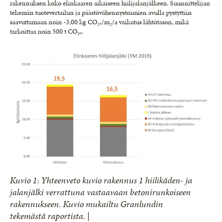
rakennuksen koko elinkaaren aikaiseen hiilijalanjälkeen. Suunnittelijan
tekemän tuotevertailun ja päästövähennystoimien avulla pystyttiin
saavuttamaan noin -3,00 kg CO₂ₑ/m₂/a vaikutus lähtötason, mikä
tarkoittaa noin 500 t CO₂ₑ.
Kuvio 1: Yhteenveto kuvio rakennus 1 hiilikäden- ja
jalanjälki verrattuna vastaavaan betonirunkoiseen
rakennukseen. Kuvio mukailtu Granlundin
tekemästä raportista. |