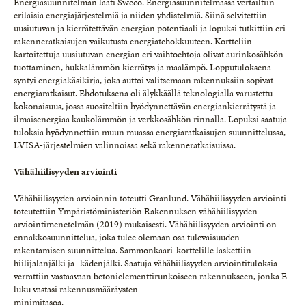
Energiasuunnitelman laati Sweco. Energiasuunnitelmassa vertailtiin
erilaisia energiajärjestelmiä ja niiden yhdistelmiä. Siinä selvitettiin
uusiutuvan ja kierrätettävän energian potentiaali ja lopuksi tutkittiin eri
rakenneratkaisujen vaikutusta energiatehokkuuteen. Kortteliin
kartoitettuja uusiutuvan energian eri vaihtoehtoja olivat aurinkosähkön
tuottaminen, hukkalämmön kierrätys ja maalämpö. Lopputuloksena
syntyi energiakäsikirja, joka auttoi valitsemaan rakennuksiin sopivat
energiaratkaisut. Ehdotuksena oli älykkäällä teknologialla varustettu
kokonaisuus, jossa suositeltiin hyödynnettävän energiankierrätystä ja
ilmaisenergiaa kaukolämmön ja verkkosähkön rinnalla. Lopuksi saatuja
tuloksia hyödynnettiin muun muassa energiaratkaisujen suunnittelussa,
LVISA-järjestelmien valinnoissa sekä rakenneratkaisuissa.
Vähähiilisyyden arviointi
Vähähiilisyyden arvioinnin toteutti Granlund. Vähähiilisyyden arviointi
toteutettiin Ympäristöministeriön Rakennuksen vähähiilisyyden
arviointimenetelmän (2019) mukaisesti. Vähähiilisyyden arviointi on
ennakkosuunnittelua, joka tulee olemaan osa tulevaisuuden
rakentamisen suunnittelua. Sammonkaari-korttelille laskettiin
hiilijalanjälki ja -kädenjälki. Saatuja vähähiilisyyden arviointituloksia
verrattiin vastaavaan betonielementtirunkoiseen rakennukseen, jonka E-
luku vastasi rakennusmääräysten
minimitasoa.