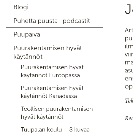
J
Blogi
Puhetta puusta -podcastit
Ar
Puupäivä
pu
il
Puurakentamisen hyvät
vi
käytännöt
ma
Puurakentamisen hyvät
as
käytännöt Euroopassa
en
op
Puurakentamisen hyvät
käytännöt Kanadassa
Tek
Teollisen puurakentamisen
hyvät käytännöt
Rea
Tuupalan koulu – 8 kuvaa