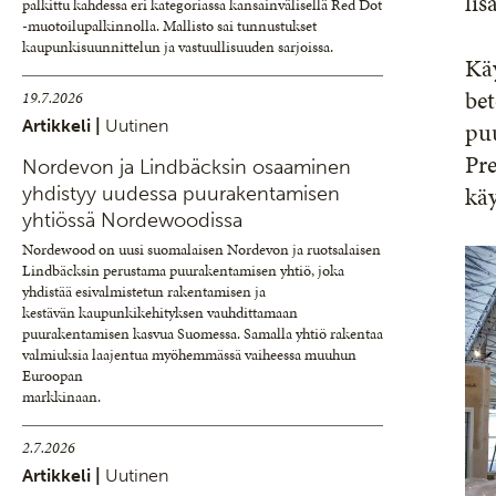
lis
palkittu kahdessa eri kategoriassa kansainvälisellä Red Dot
-muotoilupalkinnolla. Mallisto sai tunnustukset
kaupunkisuunnittelun ja vastuullisuuden sarjoissa.
Käy
bet
19.7.2026
Artikkeli |
Uutinen
puu
Pre
Nordevon ja Lindbäcksin osaaminen
käy
yhdistyy uudessa puurakentamisen
yhtiössä Nordewoodissa
Nordewood on uusi suomalaisen Nordevon ja ruotsalaisen
Lindbäcksin perustama puurakentamisen yhtiö, joka
yhdistää esivalmistetun rakentamisen ja
kestävän kaupunkikehityksen vauhdittamaan
puurakentamisen kasvua Suomessa. Samalla yhtiö rakentaa
valmiuksia laajentua myöhemmässä vaiheessa muuhun
Euroopan
markkinaan.
2.7.2026
Artikkeli |
Uutinen