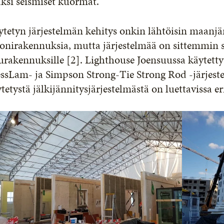
äksi seismiset kuormat.
tetyn järjestelmän kehitys onkin lähtöisin maanjär
onirakennuksia, mutta järjestelmää on sittemmin s
rakennuksille [2]. Lighthouse Joensuussa käytetty
ssLam- ja Simpson Strong-Tie Strong Rod -järjest
tetystä jälkijännitysjärjestelmästä on luettavissa eri