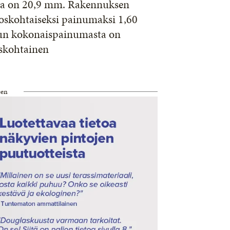
ma on 20,9 mm. Rakennuksen
roskohtaiseksi painumaksi 1,60
un kokonaispainumasta on
oskohtainen
een