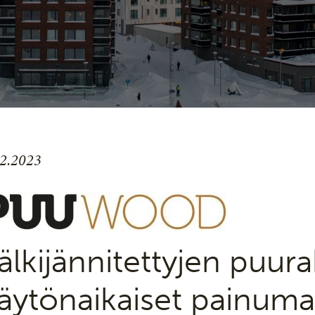
.2.2023
älkijännitettyjen puur
äytönaikaiset painuma