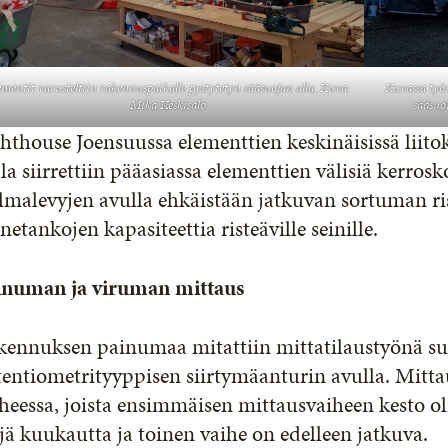
ementit varusteltiin rakennuspaikalle pystytetyn sääsuojan alla. Kuva:
Kuvassa työ
Mika Keskisalo
sääsuo
hthouse Joensuussa elementtien keskinäisissä liitok
lla siirrettiin pääasiassa elementtien välisiä kerros
malevyjen avulla ehkäistään jatkuvan sortuman ri
netankojen kapasiteettia risteäville seinille.
inuman ja viruman mittaus
kennuksen painumaa mitattiin mittatilaustyönä su
entiometrityyppisen siirtymäanturin avulla. Mittau
heessa, joista ensimmäisen mittausvaiheen kesto ol
jä kuukautta ja toinen vaihe on edelleen jatkuva.