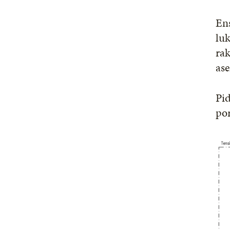
En
luk
ra
ase
Pid
por