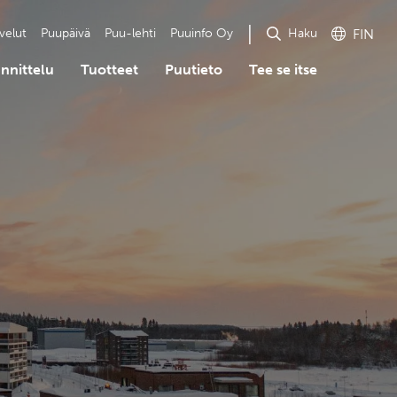
Haku
velut
Puupäivä
Puu-lehti
Puuinfo Oy
FIN
nnittelu
Tuotteet
Puutieto
Tee se itse