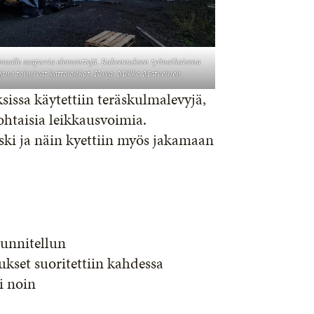
maalle saapuvia elementtejä. Rakennuksen työnaikaisena
jana toimivat kattolohkot. Kuva: Mikko Matveinen
sissa käytettiin teräskulmalevyjä,
kohtaisia leikkausvoimia.
ski ja näin kyettiin myös jakamaan
unnitellun
kset suoritettiin kahdessa
i noin