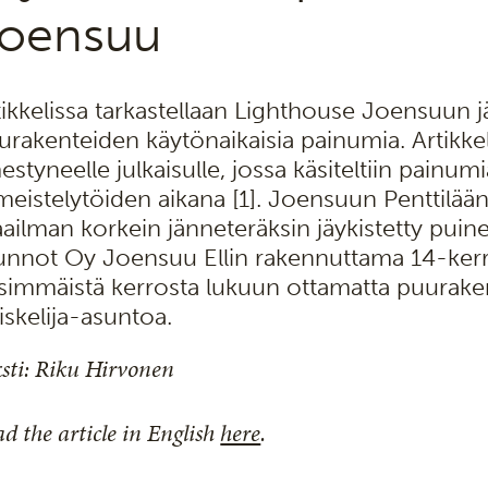
oensuu
tikkelissa tarkastellaan Lighthouse Joensuun jä
urakenteiden käytönaikaisia painumia. Artikke
mestyneelle julkaisulle, jossa käsiteltiin painu
imeistelytöiden aikana [1]. Joensuun Penttilä
ailman korkein jänneteräksin jäykistetty puine
unnot Oy Joensuu Ellin rakennuttama 14-kerr
simmäistä kerrosta lukuun ottamatta puuraken
iskelija-asuntoa.
sti: Riku Hirvonen
d the article in English
here
.