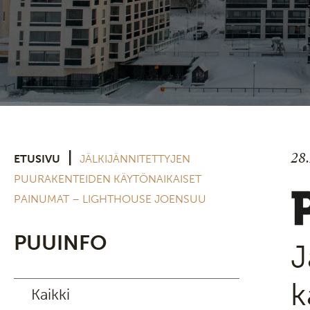
28
|
ETUSIVU
JÄLKIJÄNNITETTYJEN
PUURAKENTEIDEN KÄYTÖNAIKAISET
PAINUMAT – LIGHTHOUSE JOENSUU
PUUINFO
J
k
Kaikki