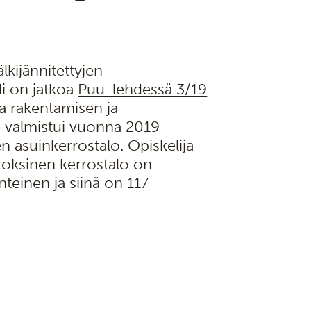
lkijännitettyjen
li on jatkoa
Puu-lehdessä 3/19
mia rakentamisen ja
än valmistui vuonna 2019
n asuinkerrostalo. Opiskelija-
oksinen kerrostalo on
teinen ja siinä on 117