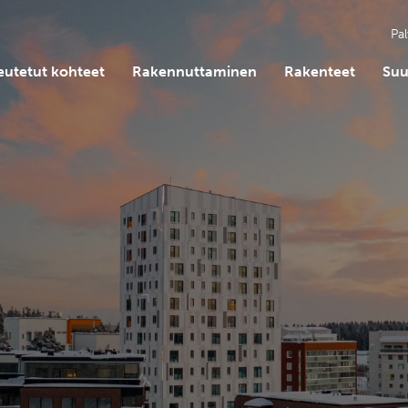
Pal
eutetut kohteet
Rakennuttaminen
Rakenteet
Suu