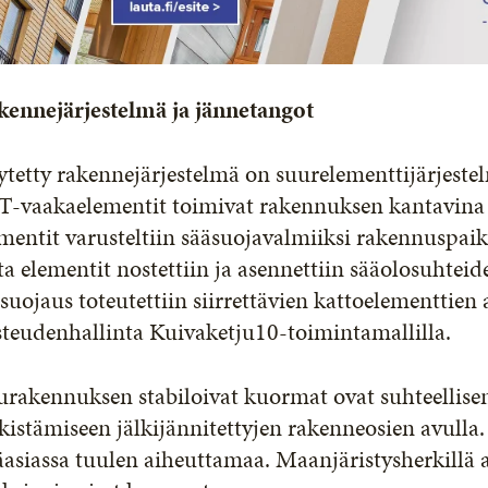
kennejärjestelmä ja jännetangot
tetty rakennejärjestelmä on suurelementtijärjeste
T-vaakaelementit toimivat rakennuksen kantavina 
mentit varusteltiin sääsuojavalmiiksi rakennuspaika
ta elementit nostettiin ja asennettiin sääolosuhtei
suojaus toteutettiin siirrettävien kattoelementtien
teudenhallinta Kuivaketju10-toimintamallilla.
rakennuksen stabiloivat kuormat ovat suhteellise
kistämiseen jälkijännitettyjen rakenneosien avul
asiassa tuulen aiheuttamaa. Maanjäristysherkillä 