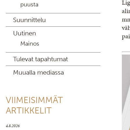
Li
puusta
ali
mm
Suunnittelu
vä
Uutinen
pa
Mainos
Tulevat tapahtumat
Muualla mediassa
VIIMEISIMMÄT
ARTIKKELIT
4.8.2026