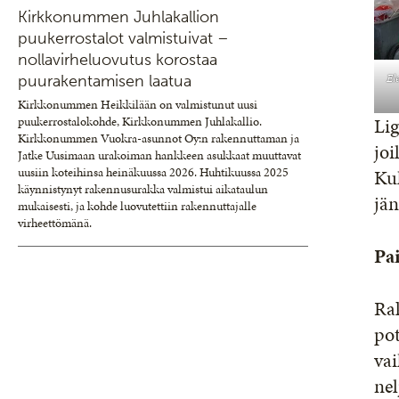
Kirkkonummen Juhlakallion
puukerrostalot valmistuivat –
nollavirheluovutus korostaa
El
puurakentamisen laatua
Kirkkonummen Heikkilään on valmistunut uusi
Lig
puukerrostalokohde, Kirkkonummen Juhlakallio.
Kirkkonummen Vuokra-asunnot Oy:n rakennuttaman ja
joi
Jatke Uusimaan urakoiman hankkeen asukkaat muuttavat
uusiin koteihinsa heinäkuussa 2026. Huhtikuussa 2025
Kul
käynnistynyt rakennusurakka valmistui aikataulun
jän
mukaisesti, ja kohde luovutettiin rakennuttajalle
virheettömänä.
Pa
Ra
pot
vai
nel