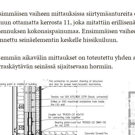
simmäisen vaiheen mittauksissa siirtymäantureita 
uun ottamatta kerrosta 11, joka mitattiin erillise
kennuksen kokonaispainumaa. Ensimmäisen vaiheen
nnettu seinäelementin keskelle hissikuiluun.
emmän aikavälin mittaukset on toteutettu yhden an
raskäytävän seinässä sijaitsevaan hormiin.