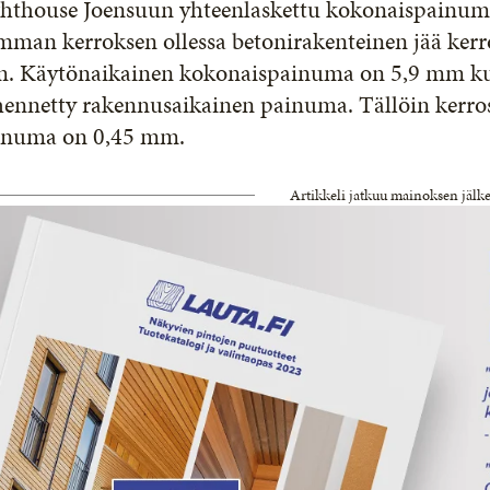
ghthouse Joensuun yhteenlaskettu kokonaispainu
mman kerroksen ollessa betonirakenteinen jää ker
. Käytönaikainen kokonaispainuma on 5,9 mm k
hennetty rakennusaikainen painuma. Tällöin kerr
inuma on 0,45 mm.
Artikkeli jatkuu mainoksen jälk