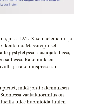
lmä, jossa LVL-X-seinäelementit ja
rakenteina. Massiivipuiset
lle pystytetyssä sääsuojateltassa,
den salliessa. Rakennuksen
 avulla ja rakennusprosessin
n pienet, mikä johti rakennuksen
la. Suomessa vaakakuormitus on
alueilla tulee huomioida tuulen