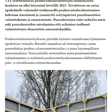
TTS Työtehoseuran puukerrostalorakentajien ensimmäinen
koulutus on ollut käynnissä keväällä 2023. Tavoitteena on antaa
opiskelijalle valmiudet työskennellä puukerrostalorakentamisen
kohteissa itsenäisesti ja ymmärtää erityispiirteet puuelementtien
valmistuksesta ja asentamisesta. Puurakentajan tulee nykyään osata
sekä puurakenteiden esivalmistus että erilaisten teollisesti
valmistettujen elementtien asennustekniikka.
Puukerrostalorakentajakurssi pyörähti käyntiin tammikuussa kymmenen
opiskelijan voimalla. Kurssilla tammikuu oli teoriaopintoja, joissa
paneuduttiin puuhun rakennusmateriaalina ja puun lujuusopillisiin
ominaisuuksiin. Teoriajaksolla syvennyttiin myös puuelementtien
valmistamiseen ja erityisesti puukerrostalorakentamisen edellyttämiin
palo- ja ääniteknisiin erityisratkaisuihin.