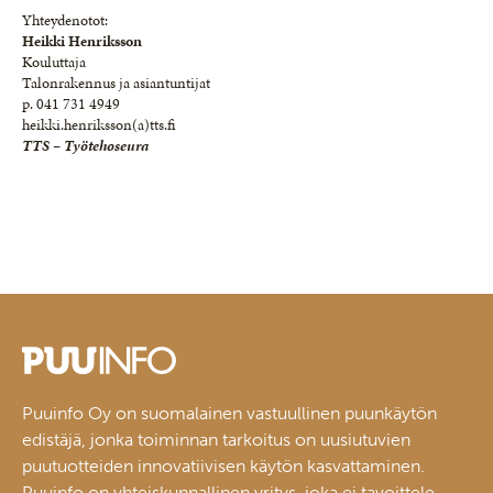
Yhteydenotot:
Heikki Henriksson
Kouluttaja
Talonrakennus ja asiantuntijat
p. 041 731 4949
heikki.henriksson(a)tts.fi
TTS – Työtehoseura
Puuinfo Oy on suomalainen vastuullinen puunkäytön
edistäjä, jonka toiminnan tarkoitus on uusiutuvien
puutuotteiden innovatiivisen käytön kasvattaminen.
Puuinfo on yhteiskunnallinen yritys, joka ei tavoittele