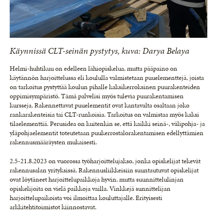
Käynnissä CLT-seinän pystytys, kuva: Darya Belaya
Helmi-huhtikuu on edelleen lähiopiskelua, mutta pääpaino on
käytännön harjoittelussa eli koululla valmistetaan puuelementtejä, joista
on tarkoitus pystyttää koulun pihalle kaksikerroksinen puurakenteiden
oppimisympäristö. Tämä palvelisi myös tulevia puurakentamisen
kursseja. Rakennettavat puuelementit ovat kantavalta osaltaan joko
rankarakenteisia tai CLT-runkoisia. Tarkoitus on valmistaa myös kaksi
tilaelementtiä. Perusidea on kuitenkin se, että kaikki seinä-, välipohja- ja
yläpohjaelementit toteutetaan puukerrostalorakentamisen edellyttämien
rakennusmääräysten mukaisesti.
2.5-21.8.2023 on vuorossa työharjoittelujakso, jonka opiskelijat tekevät
rakennusalan yrityksissä. Rakennusliikkeisiin suuntautuvat opiskelijat
ovat löytäneet harjoittelupaikkoja hyvin, mutta suunnittelulinjan
opiskelijoita on vielä paikkoja vailla. Vinkkejä sunnittelijan
harjoittelupaikoista voi ilmoittaa kouluttajalle. Erityisesti
arkkitehtitoimistot kiinnostavat.