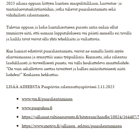
2023 aikana oppaan liittyen kuntien maapolitiikkaan, kaavoitus- ja
tontinluovutuskäytäntöihin, jotka tukevat puurakentamista sekä
vähähiilistä rakentamista.
Tulevan oppaan ja koko kuntakiertueen parasta antia onkin ollut
ymmärrys siitä, että samaan lopputulokseen voi päästä monella eri tavalla
ja kaikki tavat voivat olla yhtä tehokkaita ja vaikuttavia.
Kun kunnat edistävät puurakentamista, voivat ne samalla lisätä myös
elinvoimaansa ja synnyttää uusia työpaikkoja. Kunnasta, joka rakentaa
laadukkaasti ja terveellisesti puusta, voi tulla houkutteleva muuttokohde.
”On vain uskallettava asettaa tavoitteet ja kulkea määrätietoisesti niitä
kohden!” Koskinen hehkuttaa.
LISÄÄ AIHEESTA Puupäivän rakennuttajapäivässä 2.11.2023
www.ym.fi/puurakentaminen
www.puupuhuu.fi
https://julkaisut.valtioneuvosto.fi/bitstream/handle/10024/16440
https://www.motiva.fi/julkinen_sektori/puurakentaminen