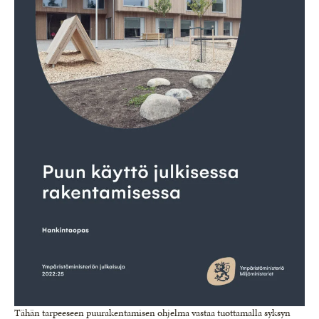
Tähän tarpeeseen puurakentamisen ohjelma vastaa tuottamalla syksyn