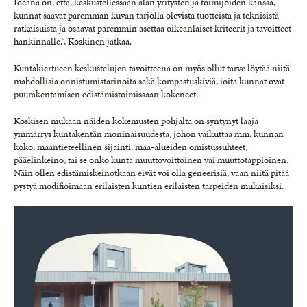
Ideana on, että, keskustellessaan alan yritysten ja toimijoiden kanssa,
kunnat saavat paremman kuvan tarjolla olevista tuotteista ja teknisistä
ratkaisuista ja osaavat paremmin asettaa oikeanlaiset kriteerit ja tavoitteet
hankinnalle.”, Koskinen jatkaa.
Kuntakiertueen keskustelujen tavoitteena on myös ollut tarve löytää niitä
mahdollisia onnistumistarinoita sekä kompastuskiviä, joita kunnat ovat
puurakentamisen edistämistoimissaan kokeneet.
Koskisen mukaan näiden kokemusten pohjalta on syntynyt laaja
ymmärrys kuntakentän moninaisuudesta, johon vaikuttaa mm. kunnan
koko, maantieteellinen sijainti, maa-alueiden omistussuhteet,
pääelinkeino, tai se onko kunta muuttovoittoinen vai muuttotappioinen.
Näin ollen edistämiskeinotkaan eivät voi olla geneerisiä, vaan niitä pitää
pystyä modifioimaan erilaisten kuntien erilaisten tarpeiden mukaisiksi.