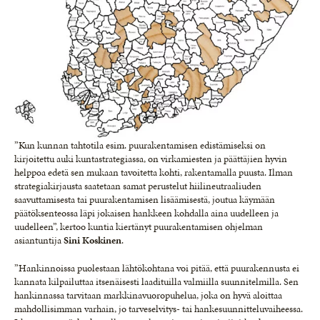
”Kun kunnan tahtotila esim. puurakentamisen edistämiseksi on
kirjoitettu auki kuntastrategiassa, on virkamiesten ja päättäjien hyvin
helppoa edetä sen mukaan tavoitetta kohti, rakentamalla puusta. Ilman
strategiakirjausta saatetaan samat perustelut hiilineutraaliuden
saavuttamisesta tai puurakentamisen lisäämisestä, joutua käymään
päätöksenteossa läpi jokaisen hankkeen kohdalla aina uudelleen ja
uudelleen”, kertoo kuntia kiertänyt puurakentamisen ohjelman
asiantuntija
Sini Koskinen
.
”Hankinnoissa puolestaan lähtökohtana voi pitää, että puurakennusta ei
kannata kilpailuttaa itsenäisesti laadituilla valmiilla suunnitelmilla. Sen
hankinnassa tarvitaan markkinavuoropuhelua, joka on hyvä aloittaa
mahdollisimman varhain, jo tarveselvitys- tai hankesuunnitteluvaiheessa.