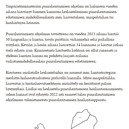
Ympäristöministeriön puurakentamisen ohjelma on kuluneen vuoden
aikana kiertänyt Suomen kunnissa keskustelemassa puurakentamisen
edistämisen mahdollisuuksista mm. kaavoituksen, maapolitiikan tai
hankintojen keinoin.
Puurakentamisen ohjelman tavoitteena on vuoden 2023 aikana kiertää
50 kaupunkia ja kuntaa, tavata päättäjiä, virkamiehiä sekä paikallisia
yrityksiä. Kevään ja kesän aikana kierrettiin 34 kunnassa ja kiertue jatkuu
vielä syksyn ajan. Kiinnostusta kiertuetta kohtaan on ollut runsaasti ja
yhdessä kuntien kanssa on pohdittu laajasti erilaisia
vaikutusmahdollisuuksia puurakentamisen edistämiseen.
Kiertueen asialistalle keskusteluihin on noussut mm. kuntastrategian
merkitys hiilineutraaliuteen pyrkivillä kunnilla. Myös maapolitiikka,
kaavoitus ja tontinluovutusehtojen määrittely on herättänyt paljon
kysymyksiä. Lisäksi on keskustelu puurakentamisen hankintaosaamisesta,
johon kunnat ovat syksystä 2022 asti saaneet tukea puurakentamisen
ohjelmassa valmistuneesta puurakentamisen hankintaoppaasta.