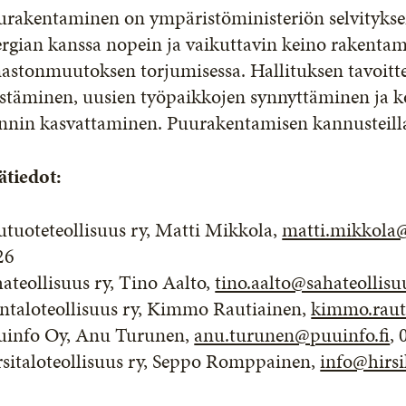
urakentaminen on ympäristöministeriön selvityks
rgian kanssa nopein ja vaikuttavin keino rakentam
astonmuutoksen torjumisessa. Hallituksen tavoitt
stäminen, uusien työpaikkojen synnyttäminen ja ko
nnin kasvattaminen. Puurakentamisen kannusteilla 
ätiedot:
tuoteteollisuus ry, Matti Mikkola,
matti.mikkola@
26
ateollisuus ry, Tino Aalto,
tino.aalto@sahateollis
entaloteollisuus ry, Kimmo Rautiainen,
kimmo.rauti
uinfo Oy, Anu Turunen,
anu.turunen@puuinfo.fi
,
rsitaloteollisuus ry, Seppo Romppainen,
info@hirsik