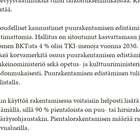
evyysvaatimuksia tulisi tarkoituksenmukaistaa. Kie
stää.
loudelliset kannustimet puurakentamisen edistämis
timattomia. Hallitus on sitoutunut kasvattamaan j
omen BKT:sta 4 % olisi TKI-menoja vuonna 2030. T
keä korvamerkitä osuus puurakentamisen edistämise
nkeinoministeriö sekä opetus- ja kulttuuriministeriön
hdonmukaisesti. Puurakentamisen edistäminen tuli
listalla.
n käyttöä rakentamisessa voitaisiin helposti lisät
äämällä, sillä 90 % pientaloista on puu- tai hirsira
räysohjaustakin. Pientalorakentamisen määrää rajoi
vualueilla.