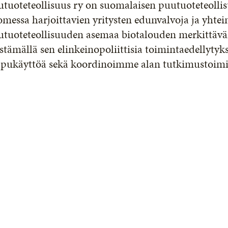
tuoteteollisuus ry on suomalaisen puutuoteteollisu
messa harjoittavien yritysten edunvalvoja ja yhte
utuoteteollisuuden asemaa biotalouden merkittävä
stämällä sen elinkeinopoliittisia toimintaedellytyk
ppukäyttöä sekä koordinoimme alan tutkimustoimi