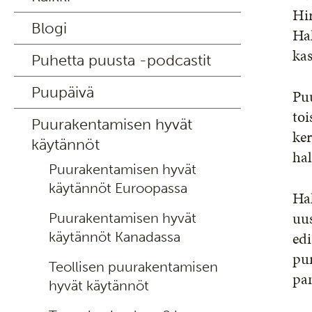
Hir
Blogi
Ha
kas
Puhetta puusta -podcastit
Puupäivä
Pu
toi
Puurakentamisen hyvät
ker
käytännöt
hal
Puurakentamisen hyvät
käytännöt Euroopassa
Hal
uus
Puurakentamisen hyvät
edi
käytännöt Kanadassa
pur
Teollisen puurakentamisen
pa
hyvät käytännöt