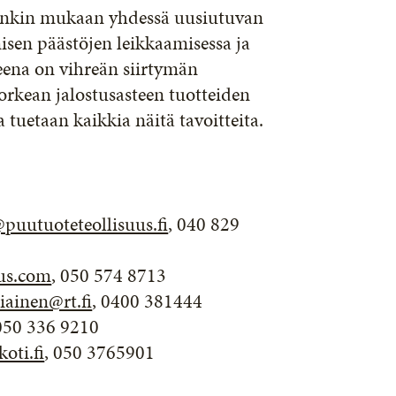
enkin mukaan yhdessä uusiutuvan
isen päästöjen leikkaamisessa ja
eena on vihreän siirtymän
rkean jalostusasteen tuotteiden
tuetaan kaikkia näitä tavoitteita.
puutuoteteollisuus.fi
, 040 829
uus.com
, 050 574 8713
ainen@rt.fi
, 0400 381444
 050 336 9210
oti.fi
, 050 3765901