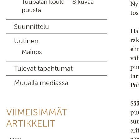
Tuupalan koulu – 8 kuvaa
Nyt
puusta
tos
Suunnittelu
Ha
rak
Uutinen
eli
Mainos
väh
puu
Tulevat tapahtumat
tar
Muualla mediassa
Poh
Sää
VIIMEISIMMÄT
puu
su
ARTIKKELIT
eri