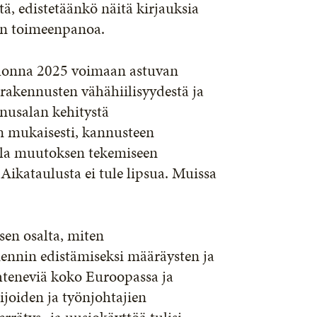
itä, edistetäänkö näitä kirjauksia
lman toimeenpanoa.
 vuonna 2025 voimaan astuvan
rakennusten vähähiilisyydestä ja
nusalan kehitystä
n mukaisesti, kannusteen
illa muutoksen tekemiseen
 Aikataulusta ei tule lipsua. Muissa
 sen osalta, miten
iennin edistämiseksi määräysten ja
hteneviä koko Euroopassa ja
ijoiden ja työnjohtajien