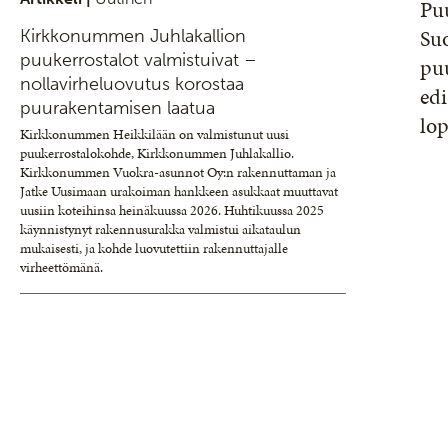
Puu
Suo
Kirkkonummen Juhlakallion
puukerrostalot valmistuivat –
pu
nollavirheluovutus korostaa
edi
puurakentamisen laatua
lo
Kirkkonummen Heikkilään on valmistunut uusi
puukerrostalokohde, Kirkkonummen Juhlakallio.
Kirkkonummen Vuokra-asunnot Oy:n rakennuttaman ja
Jatke Uusimaan urakoiman hankkeen asukkaat muuttavat
uusiin koteihinsa heinäkuussa 2026. Huhtikuussa 2025
käynnistynyt rakennusurakka valmistui aikataulun
mukaisesti, ja kohde luovutettiin rakennuttajalle
virheettömänä.