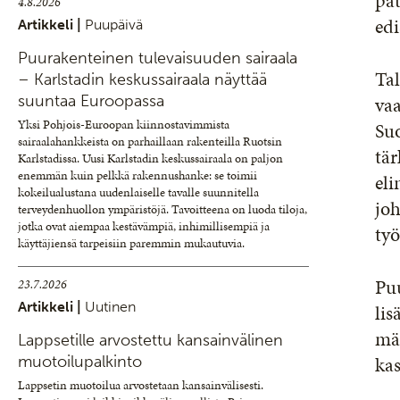
pät
4.8.2026
edi
Artikkeli |
Puupäivä
Puurakenteinen tulevaisuuden sairaala
Ta
– Karlstadin keskussairaala näyttää
suuntaa Euroopassa
vaa
Yksi Pohjois-Euroopan kiinnostavimmista
Su
sairaalahankkeista on parhaillaan rakenteilla Ruotsin
tär
Karlstadissa. Uusi Karlstadin keskussairaala on paljon
enemmän kuin pelkkä rakennushanke: se toimii
eli
kokeilualustana uudenlaiselle tavalle suunnitella
jo
terveydenhuollon ympäristöjä. Tavoitteena on luoda tiloja,
jotka ovat aiempaa kestävämpiä, inhimillisempiä ja
työ
käyttäjiensä tarpeisiin paremmin mukautuvia.
Puu
23.7.2026
Artikkeli |
Uutinen
lis
mää
Lappsetille arvostettu kansainvälinen
kas
muotoilupalkinto
Lappsetin muotoilua arvostetaan kansainvälisesti.