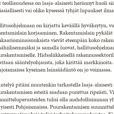
 teollisuudessa on laaja-alaisesti herännyt huoli si
iasiallisesti vai oliko kyseessä tyhjät lupaukset i
llitusohjelmaan on kirjattu keväällä hyväksytyn,
entamislain korjaaminen. Rakentamislain pykälät 
nkaariominaisuuksista vievät eteenpäin koko raken
ähiilisemmäksi ja samalla luovat, hallitusohjelma
rakentamiselle. Hidasliikkeisellä rakennussektor
vitaan sääntelyohjausta, joka kirittää markkinoita.
joismaissa kyseinen lainsäädäntö on jo voimassa.
ntelyä pitäisi muutenkin tarkastella laaja-alaisesti
rakentamisen esteitä saadaan purettua ripeästi. V
unnitteluperusteiden tulisi olla mahdollisimman y
tyisesti Pohjoismaissa. Puurakentamisen suunnittel