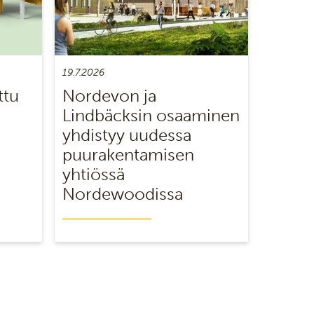
19.7.2026
ttu
Nordevon ja
Lindbäcksin osaaminen
yhdistyy uudessa
puurakentamisen
yhtiössä
Nordewoodissa