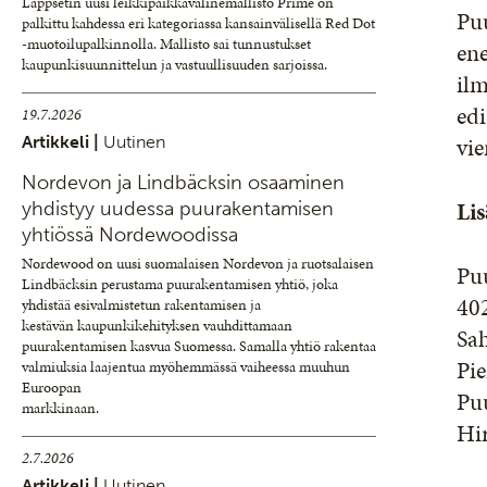
Lappsetin uusi leikkipaikkavälinemallisto Prime on
Pu
palkittu kahdessa eri kategoriassa kansainvälisellä Red Dot
-muotoilupalkinnolla. Mallisto sai tunnustukset
ene
kaupunkisuunnittelun ja vastuullisuuden sarjoissa.
ilm
edi
19.7.2026
vie
Artikkeli |
Uutinen
Nordevon ja Lindbäcksin osaaminen
Lis
yhdistyy uudessa puurakentamisen
yhtiössä Nordewoodissa
Nordewood on uusi suomalaisen Nordevon ja ruotsalaisen
Puu
Lindbäcksin perustama puurakentamisen yhtiö, joka
40
yhdistää esivalmistetun rakentamisen ja
kestävän kaupunkikehityksen vauhdittamaan
Sah
puurakentamisen kasvua Suomessa. Samalla yhtiö rakentaa
Pi
valmiuksia laajentua myöhemmässä vaiheessa muuhun
Euroopan
Pu
markkinaan.
Hi
2.7.2026
Artikkeli |
Uutinen