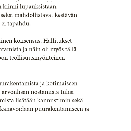
n kiinni lupauksistaan.
seksi mahdollistavat kestävän
 ei tapahdu.
inen konsensus. Hallitukset
tamista ja näin oli myös tällä
Orpon teollisuusmyönteinen
puurakentamista ja kotimaiseen
arvonlisän nostamista tulisi
amista lisätään kannustimin sekä
ta kanavoidaan puurakentamiseen ja