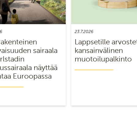
6
23.7.2026
akenteinen
Lappsetille arvoste
vaisuuden sairaala
kansainvälinen
rlstadin
muotoilupalkinto
ussairaala näyttää
taa Euroopassa