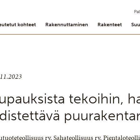
Pal
eutetut kohteet
Rakennuttaminen
Rakenteet
Suu
.11.2023
upauksista tekoihin, ha
distettävä puurakentam
tuoteteollisuus ry, Sahateollisuus ry, Pientaloteoll