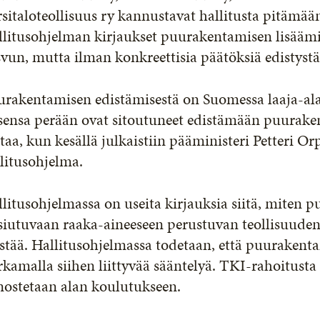
sitaloteollisuus ry kannustavat hallitusta pitämää
llitusohjelman kirjaukset puurakentamisen lisäämi
vun, mutta ilman konkreettisia päätöksiä edistystä
urakentamisen edistämisestä on Suomessa laaja-ala
sensa perään ovat sitoutuneet edistämään puuraken
taa, kun kesällä julkaistiin pääministeri Petteri 
litusohjelma.
litusohjelmassa on useita kirjauksia siitä, miten 
iutuvaan raaka-aineeseen perustuvan teollisuuden 
stää. Hallitusohjelmassa todetaan, että puurakent
kamalla siihen liittyvää sääntelyä. TKI-rahoitus
nostetaan alan koulutukseen.