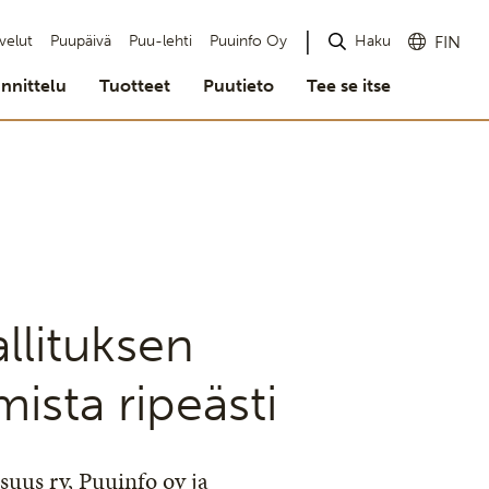
Haku
velut
Puupäivä
Puu-lehti
Puuinfo Oy
FIN
nnittelu
Tuotteet
Puutieto
Tee se itse
llituksen
ista ripeästi
isuus ry, Puuinfo oy ja