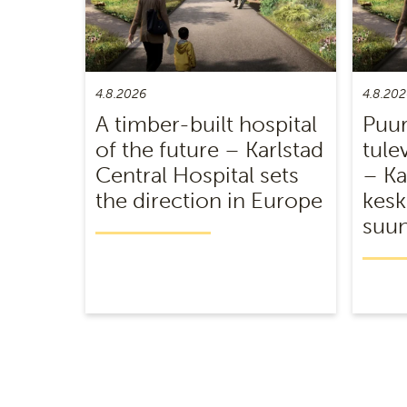
4.8.2026
4.8.202
A timber-built hospital
Puur
of the future – Karlstad
tule
Central Hospital sets
– Ka
the direction in Europe
kesk
suun