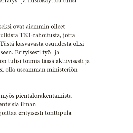
rrätys- ja uusiokäyttöä tulisi
eksi ovat aiemmin olleet
ulkista TKI-rahoitusta, jotta
ästä kasvavasta osuudesta olisi
en. Erityisesti työ- ja
 tulisi toimia tässä aktiivisesti ja
si olla useamman ministeriön
ä myös pientalorakentamista
kenteisia ilman
ttaa erityisesti tonttipula