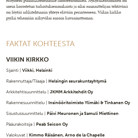
erityisesti puuarkkitehtuurille luonteenomaista. Nykyrakentaminen on
usein korostetun tarkoituksenmukaista ja siksi suunnittelijan tehtävänä
on löytää arkkitehtuurin yhteys elävään perinteeseen. Viikin kirkko
pyrkii tekemään näkyväksi sanoin kuvaamattoman.
FAKTAT KOHTEESTA
VIIKIN KIRKKO
Sijainti |
Viikki, Helsinki
Rakennuttaja/Tilaaja |
Helsingin seurakuntayhtymä
Arkkitehtisuunnittelu |
JKMM Arkkitehdit Oy
Rakennesuunnittelu |
Insinööritoimisto Ylimäki & Tinkanen Oy
Sisustussuunnittelu |
Päivi Meuronen ja Samuli Miettinen
Pääurakoitsija |
Peab Seicon Oy
Valokuvat |
Kimmo Räisänen, Arno de la Chapelle