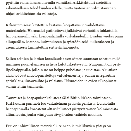
pyrittiin rakentamaan kerralla valmiiksi. Arkkitehtuuri asetettiin
rakenteellisen tehokkuuden edelle, mutta tuoteosien valmistaminen
ohjasi arkkitehtonisia valintoja.
Rakentamisessa käytettiin kestäviä, korjattavia ja vaihdettavia
materiaaleja. Harmaaksi patinoituvat julkisivut verhottiin lohkotuilla
haapapaanuilla sekä hienosahatuilla vaakalaudoilla. Laadun vuoksi puun
alkuperään, kaatoon, kuivatukseen ja työstöön sekä kuljetukseen ja
asennukseen kiinnitettiin erityistä huomiota.
Salien seinien ja lattian kuusilaudat ovat säteen suuntaan sahatut, mikä
minimoi puun elämisen ja lisää kulutuskestävyyttä. Puupinnat on pesty
lipeäsaippualla, jolloin ne on helppo puhdistaa ja uudistaa. Akustiset
alakatot ovat muotopuristettuja viiluelementtejä, joihin integroitiin
sprinklaus, ilmanvaihto ja valaistus. Ikkunoiden ja ovien ulkopinnat
valmistettiin tammesta.
Tammiset ja haapapuiset kalusteet räätälöitiin kirkon toimintaan.
Kirkkosalin parituoli luo vaikutelman pitkästä penkistä. Lohkotulla
haapapinnalla korostetut alttarikalusteet piirtyvät vasten kolmiosaista
alttariteosta, jonka viinipuun sävyjä valon vaihtelu muuttaa.
Puu on inhimillinen materiaali. Aineen ja mielikuvien yhteys on