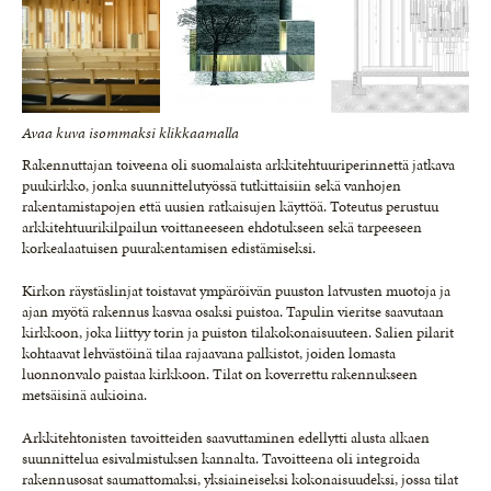
Avaa kuva isommaksi klikkaamalla
Rakennuttajan toiveena oli suomalaista arkkitehtuuriperinnettä jatkava
puukirkko, jonka suunnittelutyössä tutkittaisiin sekä vanhojen
rakentamistapojen että uusien ratkaisujen käyttöä. Toteutus perustuu
arkkitehtuurikilpailun voittaneeseen ehdotukseen sekä tarpeeseen
korkealaatuisen puurakentamisen edistämiseksi.
Kirkon räystäslinjat toistavat ympäröivän puuston latvusten muotoja ja
ajan myötä rakennus kasvaa osaksi puistoa. Tapulin vieritse saavutaan
kirkkoon, joka liittyy torin ja puiston tilakokonaisuuteen. Salien pilarit
kohtaavat lehvästöinä tilaa rajaavana palkistot, joiden lomasta
luonnonvalo paistaa kirkkoon. Tilat on koverrettu rakennukseen
metsäisinä aukioina.
Arkkitehtonisten tavoitteiden saavuttaminen edellytti alusta alkaen
suunnittelua esivalmistuksen kannalta. Tavoitteena oli integroida
rakennusosat saumattomaksi, yksiaineiseksi kokonaisuudeksi, jossa tilat