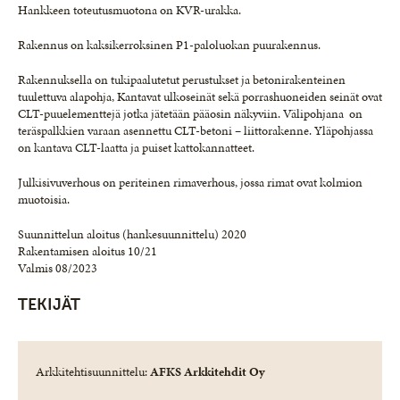
Hankkeen toteutusmuotona on KVR-urakka.
Rakennus on kaksikerroksinen P1-paloluokan puurakennus.
Rakennuksella on tukipaalutetut perustukset ja betonirakenteinen
tuulettuva alapohja, Kantavat ulkoseinät sekä porrashuoneiden seinät ovat
CLT-puuelementtejä jotka jätetään pääosin näkyviin. Välipohjana on
teräspalkkien varaan asennettu CLT-betoni – liittorakenne. Yläpohjassa
on kantava CLT-laatta ja puiset kattokannatteet.
Julkisivuverhous on periteinen rimaverhous, jossa rimat ovat kolmion
muotoisia.
Suunnittelun aloitus (hankesuunnittelu) 2020
Rakentamisen aloitus 10/21
Valmis 08/2023
TEKIJÄT
Arkkitehtisuunnittelu:
AFKS Arkkitehdit Oy