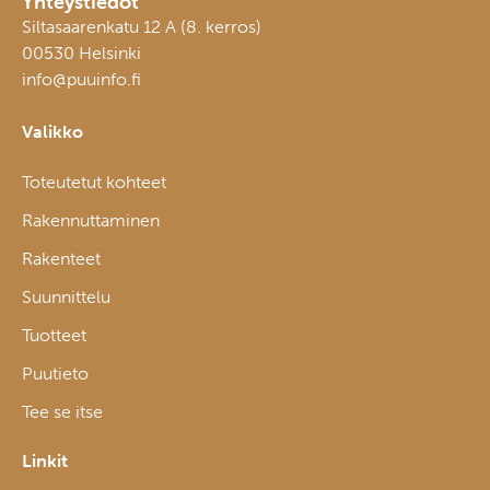
Yhteystiedot
Siltasaarenkatu 12 A (8. kerros)
00530 Helsinki
info@puuinfo.fi
Valikko
Toteutetut kohteet
Rakennuttaminen
Rakenteet
Suunnittelu
Tuotteet
Puutieto
Tee se itse
Linkit