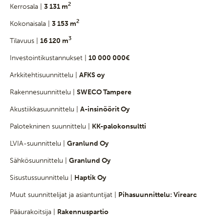
2
Kerrosala |
3 131 m
2
Kokonaisala |
3 153 m
3
Tilavuus |
16 120 m
Investointikustannukset |
10 000 000€
Arkkitehtisuunnittelu |
AFKS oy
Rakennesuunnittelu |
SWECO Tampere
Akustiikkasuunnittelu |
A-insinöörit Oy
Palotekninen suunnittelu |
KK-palokonsultti
LVIA-suunnittelu |
Granlund Oy
Sähkösuunnittelu |
Granlund Oy
Sisustussuunnittelu |
Haptik Oy
Muut suunnittelijat ja asiantuntijat |
Pihasuunnittelu: Virearc
Pääurakoitsija |
Rakennuspartio