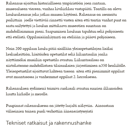
Rakennus sijoittuu historialliseen ympäristöön joen rantaan,
museoalueen viereen, vanhaa kivikirkkoa vastapäätä. Tontilla on oleva
koulurakennus joka jatkaa muussa käytössä. Rakennus on asemoitu
poikittain joelle viettävää rinnettä vasten siten että tontin vanhat puut on
saatu sailytettyä ja koulun mittakaava museotien suuntaan on
mahdollisimman pieni. Saapuminen kouluun tapahtuu sekä pohjoisesta
että etelästä. Oppilasisäänkäynnti on eteläään ja pääovi pohjoiseen.
Noin 200 oppilaan koulu pitää sisällään yleisopetustilojen lisäksi
keskuskeittiön, käsitöiden opetustilat sekä liikuntasalin jonka
näyttämöksi musiikin opetustila avautuu. Liikuntasalissa on
siirtokatsomo mahdollistaen tilaisuuksien järjestämisen n350 henkilölle.
Yleisopetustilat sijoittuvat kahteen tasoon siten että pienimmät oppilaat
ovat maantasossa ja vanhemmat oppilaat 2. kerroksessa.
Rakennuksen sydämenä toimiva ruokasali avautuu suurien ikkunoiden
kautta kirkolle ja merelle.
Puupinnat rakennuksessa on jätetty laajalti näkyviin. Ainoastaan
väliseinien toinen puoli verhottiin ääneneristyssyistä
Tekniset ratkaisut ja rakennushanke