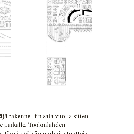
ä rakennettiin sata vuotta sitten
e paikalle. Töölönlahden
at tämän päivän parhaita tontteja