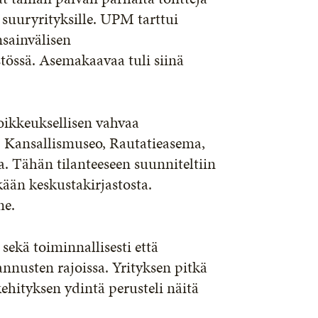
e suuryrityksille. UPM tarttui
nsainvälisen
tössä. Asemakaavaa tuli siinä
oikkeuksellisen vahvaa
a: Kansallismuseo, Rautatieasema,
. Tähän tilanteeseen suunniteltiin
kään keskustakirjastosta.
ne.
ekä toiminnallisesti että
annusten rajoissa. Yrityksen pitkä
ehityksen ydintä perusteli näitä