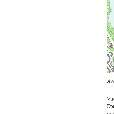
Av
Vuo
Et
maa