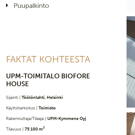
Puupalkinto
FAKTAT KOHTEESTA
UPM-TOIMITALO BIOFORE
HOUSE
Sijainti |
Töölönlahti, Helsinki
Käyttötarkoitus |
Toimisto
Rakennuttaja/Tilaaja |
UPM-Kymmene Oyj
3
Tilavuus |
75 100 m