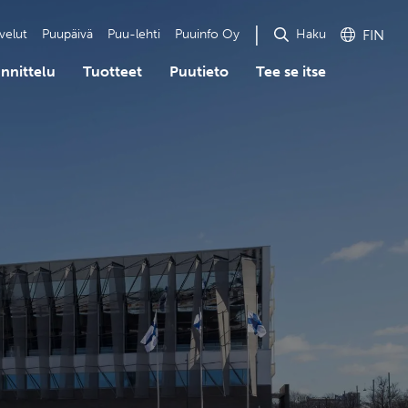
Haku
velut
Puupäivä
Puu-lehti
Puuinfo Oy
FIN
nnittelu
Tuotteet
Puutieto
Tee se itse