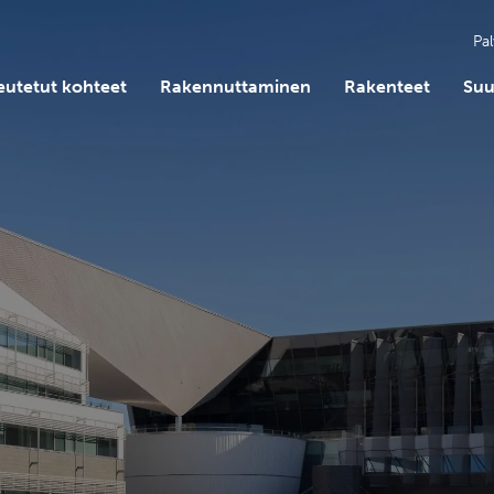
Pal
eutetut kohteet
Rakennuttaminen
Rakenteet
Suu