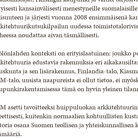
tyisesti kansainvälisesti menestyneille suomalaisill
aisuuteen ja järjesti vuonna 2008 ensimmäisenä ka
kitehtuurikutsukilpailun uudessa toimistotalorivis
heessa noudattaa aivan täsmällisesti.
lönlahden konteksti on erityislaatuinen: joukko p
kitehtuuria edustavia rakennuksia eri aikakausilt
skunta ja sen lisärakennus, Finlandia-talo, Kiasma
-talo, uusista naapureista ei ollut tietoa, ei myös
upunkirakentamisessa tämä on hyvin yleinen tilan
 asetti tavoitteeksi huippuluokan arkkitehtuurin s
eettisesti, kuitenkin normaalien kohtuullisten kust
toria osana Suomen teollisen ja yhteiskunnallisen k
ämääriä.