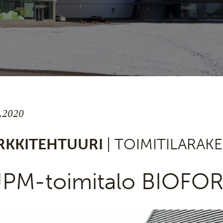
7.2020
RKKITEHTUURI
| TOIMITILARA
PM-toimitalo BIOFO