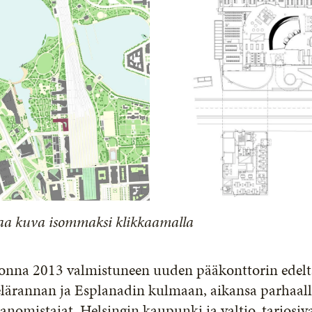
aa kuva isommaksi klikkaamalla
nna 2013 valmistuneen uuden pääkonttorin edeltäj
elärannan ja Esplanadin kulmaan, aikansa parhaall
nomistajat, Helsingin kaupunki ja valtio, tarjosiv