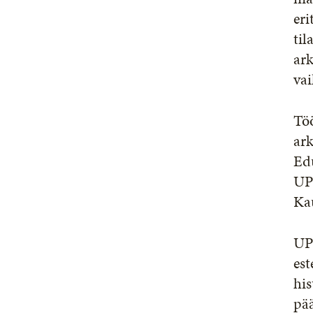
eri
til
ark
vai
Töö
ark
Edu
UPM
Ka
UPM
est
his
pä