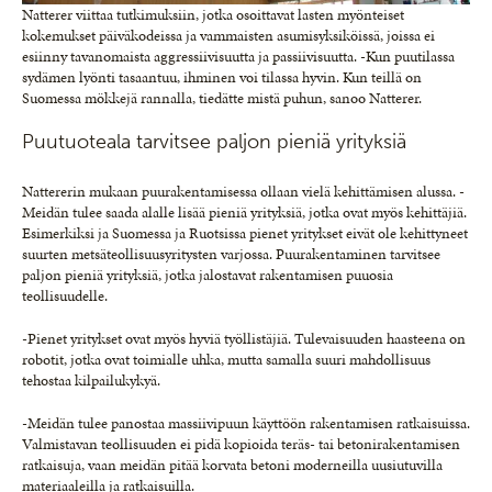
Natterer viittaa tutkimuksiin, jotka osoittavat lasten myönteiset
kokemukset päiväkodeissa ja vammaisten asumisyksiköissä, joissa ei
esiinny tavanomaista aggressiivisuutta ja passiivisuutta. -Kun puutilassa
sydämen lyönti tasaantuu, ihminen voi tilassa hyvin. Kun teillä on
Suomessa mökkejä rannalla, tiedätte mistä puhun, sanoo Natterer.
Puutuoteala tarvitsee paljon pieniä yrityksiä
Nattererin mukaan puurakentamisessa ollaan vielä kehittämisen alussa. -
Meidän tulee saada alalle lisää pieniä yrityksiä, jotka ovat myös kehittäjiä.
Esimerkiksi ja Suomessa ja Ruotsissa pienet yritykset eivät ole kehittyneet
suurten metsäteollisuusyritysten varjossa. Puurakentaminen tarvitsee
paljon pieniä yrityksiä, jotka jalostavat rakentamisen puuosia
teollisuudelle.
-Pienet yritykset ovat myös hyviä työllistäjiä. Tulevaisuuden haasteena on
robotit, jotka ovat toimialle uhka, mutta samalla suuri mahdollisuus
tehostaa kilpailukykyä.
-Meidän tulee panostaa massiivipuun käyttöön rakentamisen ratkaisuissa.
Valmistavan teollisuuden ei pidä kopioida teräs- tai betonirakentamisen
ratkaisuja, vaan meidän pitää korvata betoni moderneilla uusiutuvilla
materiaaleilla ja ratkaisuilla.