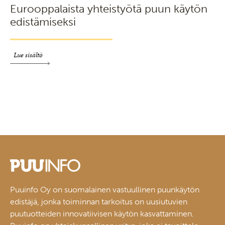
Eurooppalaista yhteistyötä puun käytön
edistämiseksi
Lue sisältö
Puuinfo Oy on suomalainen vastuullinen puunkäytön
edistäjä, jonka toiminnan tarkoitus on uusiutuvien
puutuotteiden innovatiivisen käytön kasvattaminen.