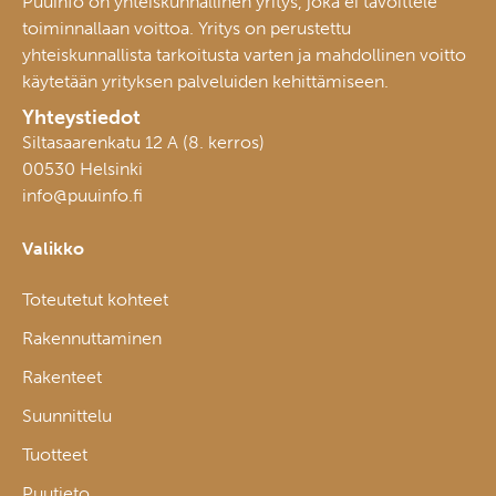
Puuinfo on yhteiskunnallinen yritys, joka ei tavoittele
toiminnallaan voittoa. Yritys on perustettu
yhteiskunnallista tarkoitusta varten ja mahdollinen voitto
käytetään yrityksen palveluiden kehittämiseen.
Yhteystiedot
Siltasaarenkatu 12 A (8. kerros)
00530 Helsinki
info@puuinfo.fi
Valikko
Toteutetut kohteet
Rakennuttaminen
Rakenteet
Suunnittelu
Tuotteet
Puutieto