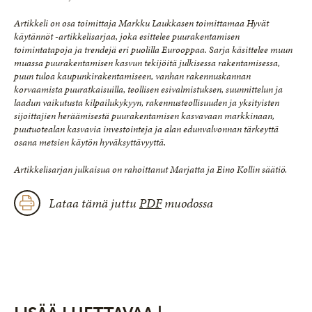
Artikkeli on osa toimittaja Markku Laukkasen toimittamaa Hyvät
käytännöt -artikkelisarjaa, joka esittelee puurakentamisen
toimintatapoja ja trendejä eri puolilla Eurooppaa. Sarja käsittelee muun
muassa puurakentamisen kasvun tekijöitä julkisessa rakentamisessa,
puun tuloa kaupunkirakentamiseen, vanhan rakennuskannan
korvaamista puuratkaisuilla, teollisen esivalmistuksen, suunnittelun ja
laadun vaikutusta kilpailukykyyn, rakennusteollisuuden ja yksityisten
sijoittajien heräämisestä puurakentamisen kasvavaan markkinaan,
puutuotealan kasvavia investointeja ja alan edunvalvonnan tärkeyttä
osana metsien käytön hyväksyttävyyttä.
Artikkelisarjan julkaisua on rahoittanut Marjatta ja Eino Kollin säätiö.
Lataa tämä juttu
PDF
muodossa