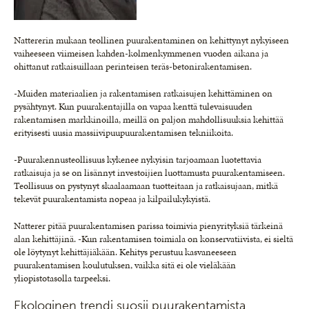
Nattererin mukaan teollinen puurakentaminen on kehittynyt nykyiseen
vaiheeseen viimeisen kahden-kolmenkymmenen vuoden aikana ja
ohittanut ratkaisuillaan perinteisen teräs-betonirakentamisen.
-Muiden materiaalien ja rakentamisen ratkaisujen kehittäminen on
pysähtynyt. Kun puurakentajilla on vapaa kenttä tulevaisuuden
rakentamisen markkinoilla, meillä on paljon mahdollisuuksia kehittää
erityisesti uusia massiivipuupuurakentamisen tekniikoita.
-Puurakennusteollisuus kykenee nykyisin tarjoamaan luotettavia
ratkaisuja ja se on lisännyt investoijien luottamusta puurakentamiseen.
Teollisuus on pystynyt skaalaamaan tuotteitaan ja ratkaisujaan, mitkä
tekevät puurakentamista nopeaa ja kilpailukykyistä.
Natterer pitää puurakentamisen parissa toimivia pienyrityksiä tärkeinä
alan kehittäjinä. -Kun rakentamisen toimiala on konservatiivista, ei sieltä
ole löytynyt kehittäjiäkään. Kehitys perustuu kasvaneeseen
puurakentamisen koulutuksen, vaikka sitä ei ole vieläkään
yliopistotasolla tarpeeksi.
Ekologinen trendi suosii puurakentamista