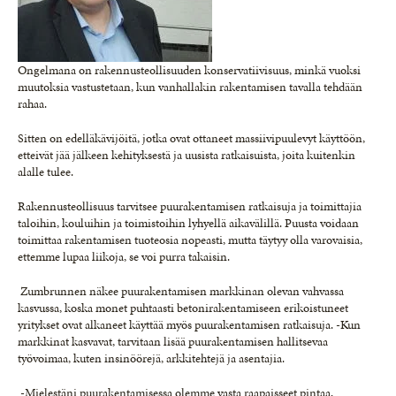
Ongelmana on rakennusteollisuuden konservatiivisuus, minkä vuoksi
muutoksia vastustetaan, kun vanhallakin rakentamisen tavalla tehdään
rahaa.
Sitten on edelläkävijöitä, jotka ovat ottaneet massiivipuulevyt käyttöön,
etteivät jää jälkeen kehityksestä ja uusista ratkaisuista, joita kuitenkin
alalle tulee.
Rakennusteollisuus tarvitsee puurakentamisen ratkaisuja ja toimittajia
taloihin, kouluihin ja toimistoihin lyhyellä aikavälillä. Puusta voidaan
toimittaa rakentamisen tuoteosia nopeasti, mutta täytyy olla varovaisia,
ettemme lupaa liikoja, se voi purra takaisin.
Zumbrunnen näkee puurakentamisen markkinan olevan vahvassa
kasvussa, koska monet puhtaasti betonirakentamiseen erikoistuneet
yritykset ovat alkaneet käyttää myös puurakentamisen ratkaisuja. -Kun
markkinat kasvavat, tarvitaan lisää puurakentamisen hallitsevaa
työvoimaa, kuten insinöörejä, arkkitehtejä ja asentajia.
-Mielestäni puurakentamisessa olemme vasta raapaisseet pintaa,