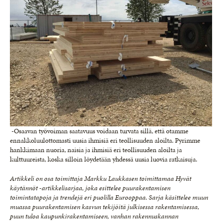
-Osaavan työvoiman saatavuus voidaan turvata sillä, että otamme
ennakkoluulottomasti uusia ihmisiä eri teollisuuden aloilta. Pyrimme
hankkimaan nuoria, naisia ja ihmisiä eri teollisuuden aloilta ja
kulttuureista, koska silloin löydetään yhdessä uusia luovia ratkaisuja.
Artikkeli on osa toimittaja Markku Laukkasen toimittamaa Hyvät
käytännöt -artikkelisarjaa, joka esittelee puurakentamisen
toimintatapoja ja trendejä eri puolilla Eurooppaa. Sarja käsittelee muun
muassa puurakentamisen kasvun tekijöitä julkisessa rakentamisessa,
puun tuloa kaupunkirakentamiseen, vanhan rakennuskannan