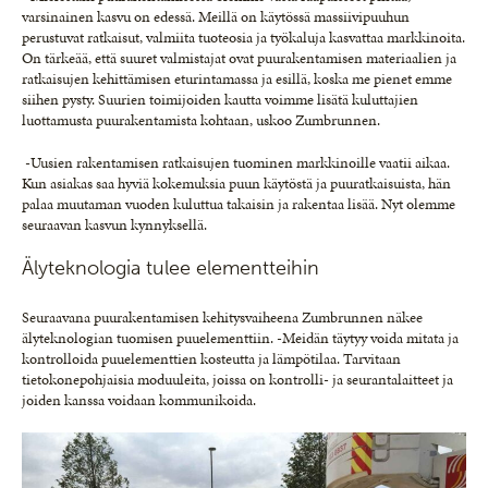
varsinainen kasvu on edessä. Meillä on käytössä massiivipuuhun
perustuvat ratkaisut, valmiita tuoteosia ja työkaluja kasvattaa markkinoita.
On tärkeää, että suuret valmistajat ovat puurakentamisen materiaalien ja
ratkaisujen kehittämisen eturintamassa ja esillä, koska me pienet emme
siihen pysty. Suurien toimijoiden kautta voimme lisätä kuluttajien
luottamusta puurakentamista kohtaan, uskoo Zumbrunnen.
-Uusien rakentamisen ratkaisujen tuominen markkinoille vaatii aikaa.
Kun asiakas saa hyviä kokemuksia puun käytöstä ja puuratkaisuista, hän
palaa muutaman vuoden kuluttua takaisin ja rakentaa lisää. Nyt olemme
seuraavan kasvun kynnyksellä.
Älyteknologia tulee elementteihin
Seuraavana puurakentamisen kehitysvaiheena Zumbrunnen näkee
älyteknologian tuomisen puuelementtiin. -Meidän täytyy voida mitata ja
kontrolloida puuelementtien kosteutta ja lämpötilaa. Tarvitaan
tietokonepohjaisia moduuleita, joissa on kontrolli- ja seurantalaitteet ja
joiden kanssa voidaan kommunikoida.