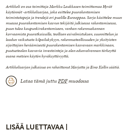
Artikkeli on osa toimittaja Markku Laukkasen toimittamaa Hyvät
käytännöt -artikkelisarjaa, joka esittelee puurakentamisen
toimintatapoja ja trendejä eri puolilla Eurooppaa. Sarja käsittelee muun
muassa puurakentamisen kasvun tekijöitä julkisessa rakentamisessa,
puun tuloa kaupunkirakentamiseen, vanhan rakennuskannan
korvaamista puuratkaisuilla, teollisen esivalmistuksen, suunnittelun ja
laadun vaikutusta kilpailukykyyn, rakennusteollisuuden ja yksityisten
sijoittajien heräämisestä puurakentamisen kasvavaan markkinaan,
puutuotealan kasvavia investointeja ja alan edunvalvonnan tärkeyttä
osana metsien käytön hyväksyttävyyttä.
Artikkelisarjan julkaisua on rahoittanut Marjatta ja Eino Kollin säätiö.
Lataa tämä juttu
PDF
muodossa
LISÄÄ LUETTAVAA |