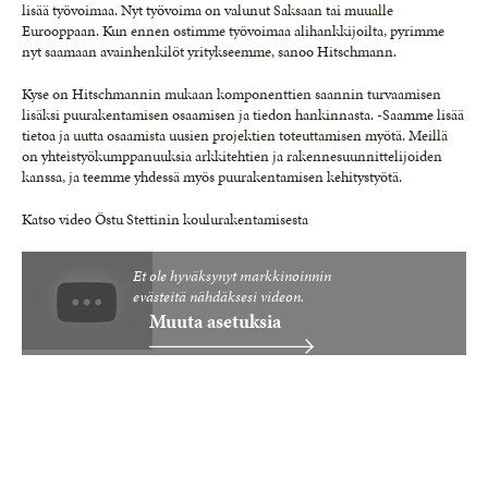
lisää työvoimaa. Nyt työvoima on valunut Saksaan tai muualle
Eurooppaan. Kun ennen ostimme työvoimaa alihankkijoilta, pyrimme
nyt saamaan avainhenkilöt yritykseemme, sanoo Hitschmann.
Kyse on Hitschmannin mukaan komponenttien saannin turvaamisen
lisäksi puurakentamisen osaamisen ja tiedon hankinnasta. -Saamme lisää
tietoa ja uutta osaamista uusien projektien toteuttamisen myötä. Meillä
on yhteistyökumppanuuksia arkkitehtien ja rakennesuunnittelijoiden
kanssa, ja teemme yhdessä myös puurakentamisen kehitystyötä.
Katso video Östu Stettinin koulurakentamisesta
Et ole hyväksynyt markkinoinnin
evästeitä nähdäksesi videon.
Muuta asetuksia