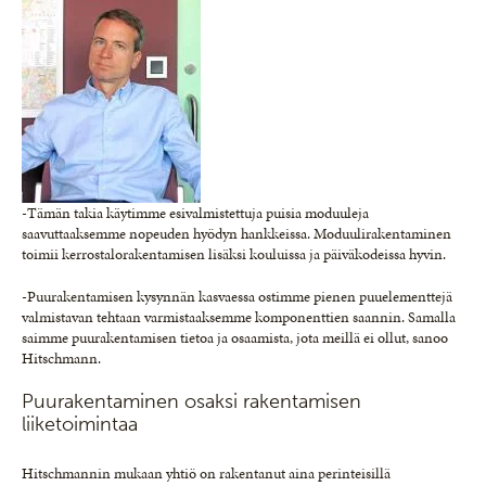
-Tämän takia käytimme esivalmistettuja puisia moduuleja
saavuttaaksemme nopeuden hyödyn hankkeissa. Moduulirakentaminen
toimii kerrostalorakentamisen lisäksi kouluissa ja päiväkodeissa hyvin.
-Puurakentamisen kysynnän kasvaessa ostimme pienen puuelementtejä
valmistavan tehtaan varmistaaksemme komponenttien saannin. Samalla
saimme puurakentamisen tietoa ja osaamista, jota meillä ei ollut, sanoo
Hitschmann.
Puurakentaminen osaksi rakentamisen
liiketoimintaa
Hitschmannin mukaan yhtiö on rakentanut aina perinteisillä