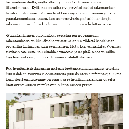
betonielementeillä, mutta ottaa nyt puurakentamisen osaksi
liiketoimintaa. -Kyllä puu on tullut nyt pysyvästi osaksi rakentamisen
liiketoimintaamme. Jokaisen hankkeen myötä osaamisemme ja tieto
puurakentamisesta kasvaa, kun teemme yhteistyötä arkkitehtien ja
rakennesuunnittelijoiden kanssa puurakentamisen kehittämiseksi.
-Puurakentamisen kilpailukyky perustuu sen nopeampaan
rakentamiseen, vaikka lähtökohtaisesti se onkin viidestä kahdeksaan
prosenttia kalliimpaa kuin perinteinen. Mutta kun esimerkiksi Wienissä
tarvitaan sata uutta koululuokkaa vuodessa ja ne pitää saada valmiiksi
kuudessa viikossa, puurakentaminen mahdollistaa sen.
Puu herättää Hitschmannin mukaan luottamusta rakennusmateriaalina,
kun nähdään toimivia ja onnistuneita puurakenteisia referenssejä. -Oma
toimistorakennuksemme on puusta ja se herättää mielenkiintoa sekä
luottamusta suuren mittakaavan rakentamiseen puusta.