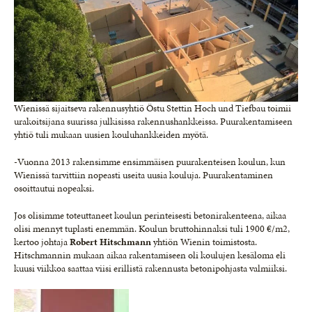
Wienissä sijaitseva rakennusyhtiö Östu Stettin Hoch und Tiefbau toimii
urakoitsijana suurissa julkisissa rakennushankkeissa. Puurakentamiseen
yhtiö tuli mukaan uusien kouluhankkeiden myötä.
-Vuonna 2013 rakensimme ensimmäisen puurakenteisen koulun, kun
Wienissä tarvittiin nopeasti useita uusia kouluja. Puurakentaminen
osoittautui nopeaksi.
Jos olisimme toteuttaneet koulun perinteisesti betonirakenteena, aikaa
olisi mennyt tuplasti enemmän. Koulun bruttohinnaksi tuli 1900 €/m2,
kertoo johtaja
Robert Hitschmann
yhtiön Wienin toimistosta.
Hitschmannin mukaan aikaa rakentamiseen oli koulujen kesäloma eli
kuusi viikkoa saattaa viisi erillistä rakennusta betonipohjasta valmiiksi.