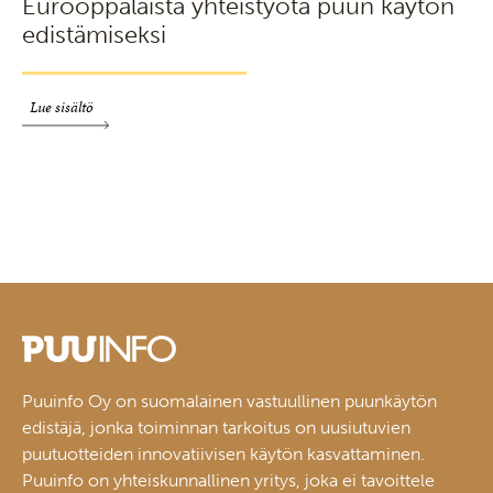
Eurooppalaista yhteistyötä puun käytön
edistämiseksi
Lue sisältö
Puuinfo Oy on suomalainen vastuullinen puunkäytön
edistäjä, jonka toiminnan tarkoitus on uusiutuvien
puutuotteiden innovatiivisen käytön kasvattaminen.
Puuinfo on yhteiskunnallinen yritys, joka ei tavoittele