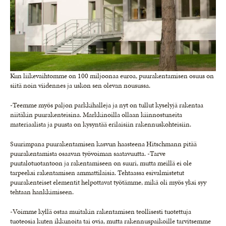
Kun liikevaihtomme on 100 miljoonaa euroa, puurakentamisen osuus on
siitä noin viidennes ja uskon sen olevan nousussa.
-Teemme myös paljon parkkihalleja ja nyt on tullut kyselyjä rakentaa
niitäkin puurakenteisina. Markkinoilla ollaan kiinnostuneita
materiaalista ja puusta on kysyntää erilaisiin rakennuskohteisiin.
Suurimpana puurakentamisen kasvun haasteena Hitschmann pitää
puurakentamista osaavan työvoiman saatavuutta. -Tarve
puutalotuotantoon ja rakentamiseen on suuri, mutta meillä ei ole
tarpeeksi rakentamisen ammattilaisia. Tehtaassa esivalmistetut
puurakenteiset elementit helpottavat työtämme, mikä oli myös yksi syy
tehtaan hankkimiseen.
-Voimme kyllä ostaa muitakin rakentamisen teollisesti tuotettuja
tuoteosia kuten ikkunoita tai ovia, mutta rakennuspaikoille tarvitsemme