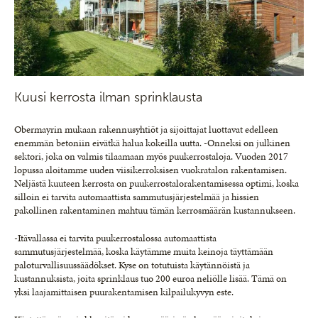
Kuusi kerrosta ilman sprinklausta
Obermayrin mukaan rakennusyhtiöt ja sijoittajat luottavat edelleen
enemmän betoniin eivätkä halua kokeilla uutta. -Onneksi on julkinen
sektori, joka on valmis tilaamaan myös puukerrostaloja. Vuoden 2017
lopussa aloitamme uuden viisikerroksisen vuokratalon rakentamisen.
Neljästä kuuteen kerrosta on puukerrostalorakentamisessa optimi, koska
silloin ei tarvita automaattista sammutusjärjestelmää ja hissien
pakollinen rakentaminen mahtuu tämän kerrosmäärän kustannukseen.
-Itävallassa ei tarvita puukerrostalossa automaattista
sammutusjärjestelmää, koska käytämme muita keinoja täyttämään
paloturvallisuussäädökset. Kyse on totutuista käytännöistä ja
kustannuksista, joita sprinklaus tuo 200 euroa neliölle lisää. Tämä on
yksi laajamittaisen puurakentamisen kilpailukyvyn este.