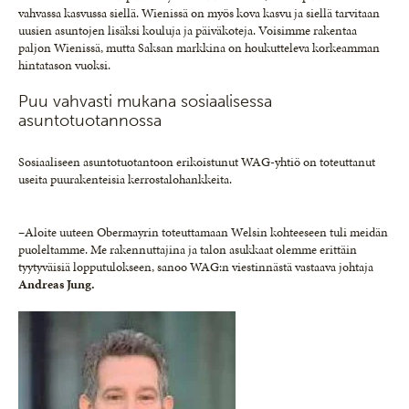
vahvassa kasvussa siellä. Wienissä on myös kova kasvu ja siellä tarvitaan
uusien asuntojen lisäksi kouluja ja päiväkoteja. Voisimme rakentaa
paljon Wienissä, mutta Saksan markkina on houkutteleva korkeamman
hintatason vuoksi.
Puu vahvasti mukana sosiaalisessa
asuntotuotannossa
Sosiaaliseen asuntotuotantoon erikoistunut WAG-yhtiö on toteuttanut
useita puurakenteisia kerrostalohankkeita.
–Aloite uuteen Obermayrin toteuttamaan Welsin kohteeseen tuli meidän
puoleltamme. Me rakennuttajina ja talon asukkaat olemme erittäin
tyytyväisiä lopputulokseen, sanoo WAG:n viestinnästä vastaava johtaja
Andreas Jung.