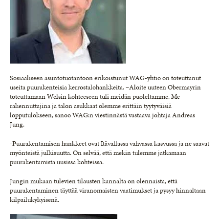
Sosiaaliseen asuntotuotantoon erikoistunut WAG-yhtiö on toteuttanut
useita puurakenteisia kerrostalohankkeita. –Aloite uuteen Obermayrin
toteuttamaan Welsin kohteeseen tuli meidän puoleltamme. Me
rakennuttajina ja talon asukkaat olemme erittäin tyytyväisiä
lopputulokseen, sanoo WAG:n viestinnästä vastaava johtaja Andreas
Jung.
-Puurakentamisen hankkeet ovat Itävallassa vahvassa kasvussa ja ne saavat
myönteistä julkisuutta. On selvää, että mekin tulemme jatkamaan
puurakentamista uusissa kohteissa.
Jungin mukaan tulevien tilausten kannalta on olennaista, että
puurakentaminen täyttää viranomaisten vaatimukset ja pysyy hinnaltaan
kilpailukykyisenä.