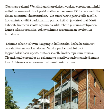
Obermayr rakensi Welsiin kuusikerroksisen vuokrakerrostalon, minkä
nettokustannukset olivat parkkihallin kanssa noin 1300 euroa neliöltä
ilman suunnittelukustannuksia. -On suuri haaste päästä tälle tasolle,
koska hinta sisältää parkkihallin, porraskäytävät ja yleiset tilat. Kesti
kahdesta kolmeen vuotta optimoida arkkitehdin ja suunnittelijoiden
kanssa rakennusta niin, että pystyimme saavuttamaan tavoitellun
hintatason.
-Saimme rakennusluvan kaupungin hallinnolta, koska he toimivat
osarahoittajana vuokrataloissa. Vaikka puukerrostalot ovat
lopputulokseltaan upeita, hinta ei saa olla korkeampi kuin muissa.
Yleensä puukerrostalot on rakennettu massiivipuuelementeistä, mutta
tässä kohteessa se ratkaisu ei mahtunut hintaraamiin.