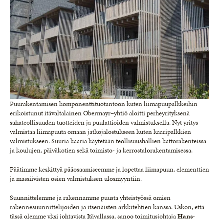
Puurakentamisen komponenttituotantoon kuten liimapuupalkkeihin
erikoistunut itävaltalainen Obermayr–yhtiö aloitti perheyrityksenä
sahateollisuuden tuotteiden ja puulattioiden valmistuksella. Nyt yritys
valmistaa liimapuuta omaan jatkojalostukseen kuten kaaripalkkien
valmistukseen. Suuria kaaria käytetään teollisuushallien kattorakenteissa
ja koulujen, päiväkotien sekä toimisto- ja kerrostalorakentamisessa.
Päätimme keskittyä pääosaamiseemme ja lopettaa liimapuun, elementtien
ja massiivisten osien valmistuksen ulosmyyntiin.
Suunnittelemme ja rakennamme puusta yhteistyössä omien
rakennesuunnittelijoiden ja itsenäisten arkkitehtien kanssa. Uskon, että
tässä olemme yksi johtavista Itävallassa, sanoo toimitusjohtaja
Hans-