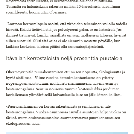
Käytettäessä sprinklereitä, ei kerrosmäärissä ole enää rajoituksia. -
Toisaalta en haluaisikaan rakentaa mitään 20-kerroksista taloa ilman
sprinklereitä, huomauttaa Obermayr.
-Lontoon kerrostalopalo osoitti, että virheiden tekeminen voi olla todella
hirveää. Kaikki tietävät, että jos polystyreeni palaa, se on katastrofi. Jos
ihmiset tietäisivät, kuinka vaarallista on asua tuollaisissa taloissa, he eivät
siihen suostuisi. Siksi tätä asiaa ei ole aiemmin nostettu pöydälle, kun
kaikissa korkeissa taloissa pitäisi olla sammutusjärjestelmä.
Itävallan kerrostaloista neljä prosenttia puutaloja
Obermayer pitää puurakentamisen etuina sen nopeutta, ekologisuutta ja
hyvää sisäilmaa. -Viime vuosina betonirakentamisessa on yritetty
nopeampaan aikatauluun, mutta heti ensimmäisenä talvena esiintyy
kosteusongelmia. Seiniin nousevia tummia kosteusläikkiä joudutaan
korjailemaan ylimääräisellä kuivatuksella ja se on jälkikäteen kallista.
-Puurakentaminen on kuivaa rakentamista ja sen kanssa ei tule
kosteusongelmia. Vuokra-asunnoissa asuville asuntojen halpa vuokra on
tärkeä, mutta omistusasunnoissa asuvat arvostavat puurakennusta sen
ekologisuuden takia.