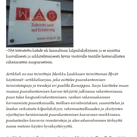
–Nyt toteutettu kohde oli hinnaltaan kilpailukykyinen ja se sijoittui
kaavallisesti ja arkkitehtonisesti hyvin vaativalle tontille historiallisten
rakennusten naapurustoon.
Artikkeli on osa toimittaja Markku Laukkasen toimittamaa Hyvät
käytännöt -artikkelisarjaa, joka esittelee puurakentamisen
toimintatapoja ja trendejä eri puolilla Eurooppaa. Sarja käsittelee muun
muassa puurakentamisen kasvun tekijöitä julkisessa rakentamisessa,
puun tuloa kaupunkirakentamiseen, vanhan rakennuskannan
korvaamista puuratkaisuilla, teollisen esivalmistuksen, suunnittelun ja
laadun vaikutusta kilpailukykyyn, rakennusteollisuuden ja yksityisten
sijoittajien heräämisestä puurakentamisen kasvavaan markkinaan,
puutuotealan kasvavia investointeja ja alan edunvalvonnan tärkeyttä
osana metsien käytön hyväksyttävyyttä.