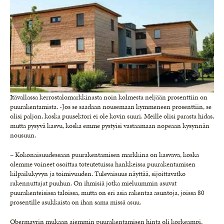
Itävallassa kerrostalomarkkinasta noin kolmesta neljään prosenttiin on
puurakentamista. -Jos se saadaan nousemaan kymmeneen prosenttiin, se
olisi paljon, koska puusektori ei ole kovin suuri. Meille olisi parasta hidas,
mutta pysyvä kasvu, koska emme pystyisi vastaamaan nopeaan kysynnän
nousuun.
– Kokonaisuudessaan puurakentamisen markkina on kasvava, koska
olemme voineet osoittaa toteutetuissa hankkeissa puurakentamisen
kilpailukyvyn ja toimivuuden. Tulevaisuus näyttää, sijoittavatko
rakennuttajat puuhun. On ihmisiä jotka mieluummin asuvat
puurakenteisissa taloissa, mutta on eri asia rakentaa asuntoja, joissa 80
prosentille asukkaista on ihan sama missä asuu.
Obermayrin mukaan aiemmin puurakentamisen hinta oli korkeampi,