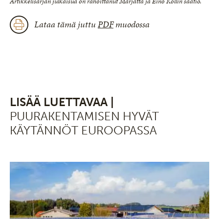
Artikkelisarjan julkaisua on rahoittanut Marjatta ja Eino Kollin säätiö.
Lataa tämä juttu
PDF
muodossa
LISÄÄ LUETTAVAA |
PUURAKENTAMISEN HYVÄT
KÄYTÄNNÖT EUROOPASSA