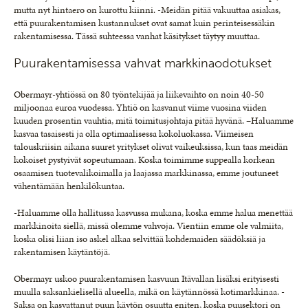
mutta nyt hintaero on kurottu kiinni. -Meidän pitää vakuuttaa asiakas,
että puurakentamisen kustannukset ovat samat kuin perinteisessäkin
rakentamisessa. Tässä suhteessa vanhat käsitykset täytyy muuttaa.
Puurakentamisessa vahvat markkinaodotukset
Obermayr-yhtiössä on 80 työntekijää ja liikevaihto on noin 40-50
miljoonaa euroa vuodessa. Yhtiö on kasvanut viime vuosina viiden
kuuden prosentin vauhtia, mitä toimitusjohtaja pitää hyvänä. –Haluamme
kasvaa tasaisesti ja olla optimaalisessa kokoluokassa. Viimeisen
talouskriisin aikana suuret yritykset olivat vaikeuksissa, kun taas meidän
kokoiset pystyivät sopeutumaan. Koska toimimme suppealla korkean
osaamisen tuotevalikoimalla ja laajassa markkinassa, emme joutuneet
vähentämään henkilökuntaa.
-Haluamme olla hallitussa kasvussa mukana, koska emme halua menettää
markkinoita siellä, missä olemme vahvoja. Vientiin emme ole valmiita,
koska olisi liian iso askel alkaa selvittää kohdemaiden säädöksiä ja
rakentamisen käytäntöjä.
Obermayr uskoo puurakentamisen kasvuun Itävallan lisäksi erityisesti
muulla saksankielisellä alueella, mikä on käytännössä kotimarkkinaa. -
Saksa on kasvattanut puun käytön osuutta eniten, koska puusektori on