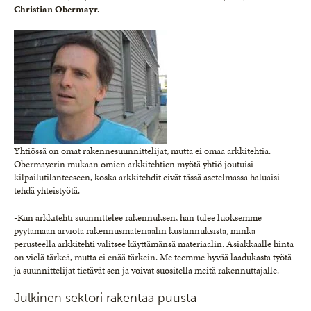
Christian Obermayr.
Yhtiössä on omat rakennesuunnittelijat, mutta ei omaa arkkitehtia.
Obermayerin mukaan omien arkkitehtien myötä yhtiö joutuisi
kilpailutilanteeseen, koska arkkitehdit eivät tässä asetelmassa haluaisi
tehdä yhteistyötä.
-Kun arkkitehti suunnittelee rakennuksen, hän tulee luoksemme
pyytämään arviota rakennusmateriaalin kustannuksista, minkä
perusteella arkkitehti valitsee käyttämänsä materiaalin. Asiakkaalle hinta
on vielä tärkeä, mutta ei enää tärkein. Me teemme hyvää laadukasta työtä
ja suunnittelijat tietävät sen ja voivat suositella meitä rakennuttajalle.
Julkinen sektori rakentaa puusta