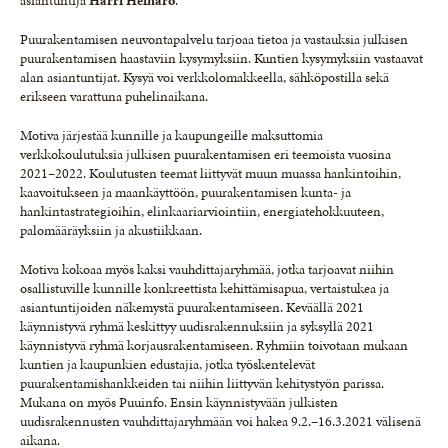
asiantuntija
Harri Heinaro
.
Puurakentamisen neuvontapalvelu tarjoaa tietoa ja vastauksia julkisen
puurakentamisen haastaviin kysymyksiin. Kuntien kysymyksiin vastaavat
alan asiantuntijat. Kysyä voi verkkolomakkeella, sähköpostilla sekä
erikseen varattuna puhelinaikana.
Motiva järjestää kunnille ja kaupungeille maksuttomia
verkkokoulutuksia julkisen puurakentamisen eri teemoista vuosina
2021–2022. Koulutusten teemat liittyvät muun muassa hankintoihin,
kaavoitukseen ja maankäyttöön, puurakentamisen kunta- ja
hankintastrategioihin, elinkaariarviointiin, energiatehokkuuteen,
palomääräyksiin ja akustiikkaan.
Motiva kokoaa myös kaksi vauhdittajaryhmää, jotka tarjoavat niihin
osallistuville kunnille konkreettista kehittämisapua, vertaistukea ja
asiantuntijoiden näkemystä puurakentamiseen. Keväällä 2021
käynnistyvä ryhmä keskittyy uudisrakennuksiin ja syksyllä 2021
käynnistyvä ryhmä korjausrakentamiseen. Ryhmiin toivotaan mukaan
kuntien ja kaupunkien edustajia, jotka työskentelevät
puurakentamishankkeiden tai niihin liittyvän kehitystyön parissa.
Mukana on myös Puuinfo. Ensin käynnistyvään julkisten
uudisrakennusten vauhdittajaryhmään voi hakea 9.2.–16.3.2021 välisenä
aikana.